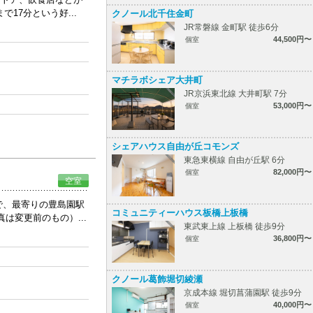
17分という好...
クノール北千住金町
JR常磐線 金町駅 徒歩6分
44,500円〜
個室
マチラボシェア大井町
JR京浜東北線 大井町駅 7分
53,000円〜
個室
シェアハウス自由が丘コモンズ
東急東横線 自由が丘駅 6分
82,000円〜
個室
空室
で、最寄りの豊島園駅
コミュニティーハウス板橋上板橋
は変更前のもの）...
東武東上線 上板橋 徒歩9分
36,800円〜
個室
クノール葛飾堀切綾瀬
京成本線 堀切菖蒲園駅 徒歩9分
40,000円〜
個室