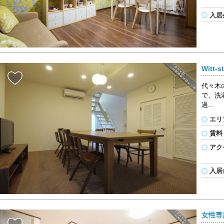
入居
Witt-
代々木
で、洗
過...
エリ
賃料
アク
入居
女性専