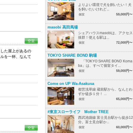
よりよい環境で犬を飼いたい！犬
を飼いたいけれど...
59,000円〜
個室
masobi 高田馬場
シェアハウスmasobiは、アクセス
抜群！使える駅は...
空室
72,000円〜
個室
とした屋上があるの
TOKYO SHARE BOND 駒場
ールを一杯、なんて
「TOKYO SHARE BOND Koma
ba」は、すべて個室タイ...
59,000円〜
個室
Come on UP Wa-Asakusa
都営浅草線 蔵前駅から、なんとわ
ずか徒歩１分！ ...
65,000円〜
個室
#東京スローライフ Mother TREE
西武池袋線 富士見台駅から徒歩12
分。富士見台駅か...
60,000円〜
個室
空室