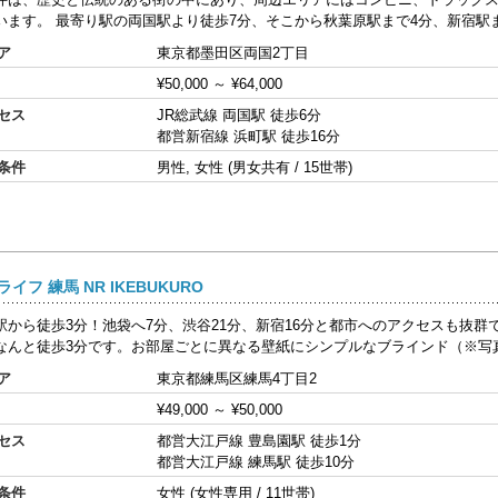
います。 最寄り駅の両国駅より徒歩7分、そこから秋葉原駅まで4分、新宿駅まで
ア
東京都墨田区両国2丁目
¥50,000
～
¥64,000
セス
JR総武線 両国駅 徒歩6分
都営新宿線 浜町駅 徒歩16分
条件
男性, 女性 (男女共有 / 15世帯)
イフ 練馬 NR IKEBUKURO
駅から徒歩3分！池袋へ7分、渋谷21分、新宿16分と都市へのアクセスも抜群
なんと徒歩3分です。お部屋ごとに異なる壁紙にシンプルなブラインド（※写真
ア
東京都練馬区練馬4丁目2
¥49,000
～
¥50,000
セス
都営大江戸線 豊島園駅 徒歩1分
都営大江戸線 練馬駅 徒歩10分
条件
女性 (女性専用 / 11世帯)