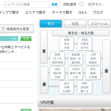
ログイン
閲覧履歴
マップで探す
エリアで探す
テーマで探す
Q&A
ブログ
東京
全国
グローバル
検索条件を変更
東京北・埼玉方面
イバシー充実
空室
池袋
田端
目白
日暮里
クな内装とサービスを
大塚
北千住
インチ...
新宿
後楽園
上野
代々木
御茶ノ水
浅草
高田馬場
飯田橋
御徒町
渋谷
六本木
東京
恵比寿
麻布十番
銀座
目黒
三田
日本橋
品川
田町
大崎
浜松町
大井町
勝どき
VR内覧