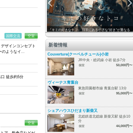
『キミの好きなトコ』 日常にある小さな“好き”が重なる
国際交流
空室
新着情報
。デザインコンセプト
ーのようなイ...
Couverture(クーベルチュール)小岩
JR中央・総武線 小岩 徒歩7分
50,000円〜
個室
口 徒歩約5分
ヴィーナス青葉台
東急田園都市線 青葉台駅 13分
95,000円〜
個室
シェアハウスひだまり新柴又
北総鉄道北総線 新柴又駅 徒歩10
分
空室
44,000円〜
個室
ストア、飲食店などが