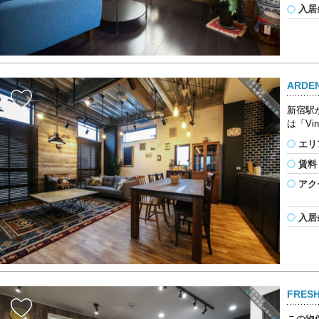
入居
ARD
新宿駅
は「Vi
エリ
賃料
アク
入居
FRES
この物