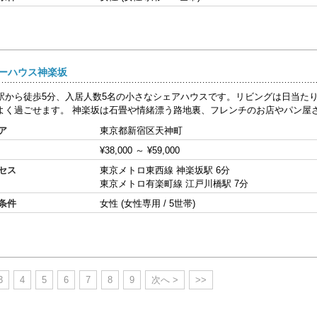
ーハウス神楽坂
駅から徒歩5分、入居人数5名の小さなシェアハウスです。リビングは日当た
よく過ごせます。 神楽坂は石畳や情緒漂う路地裏、フレンチのお店やパン屋さん
ア
東京都新宿区天神町
¥38,000
～
¥59,000
セス
東京メトロ東西線 神楽坂駅 6分
東京メトロ有楽町線 江戸川橋駅 7分
条件
女性 (女性専用 / 5世帯)
3
4
5
6
7
8
9
次へ >
>>