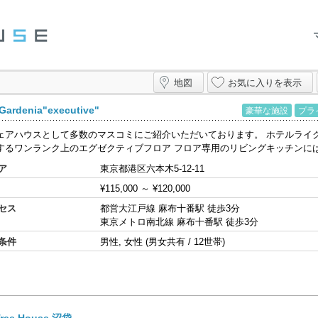
ス
地図
お気に入りを表示
Gardenia"executive"
豪華な施設
プラ
ェアハウスとして多数のマスコミにご紹介いただいております。 ホテルライ
するワンランク上のエグゼクティブフロア フロア専用のリビングキッチンには50
ア
東京都港区六本木5-12-11
¥115,000
～
¥120,000
セス
都営大江戸線 麻布十番駅 徒歩3分
東京メトロ南北線 麻布十番駅 徒歩3分
条件
男性, 女性 (男女共有 / 12世帯)
Tree House 沼袋