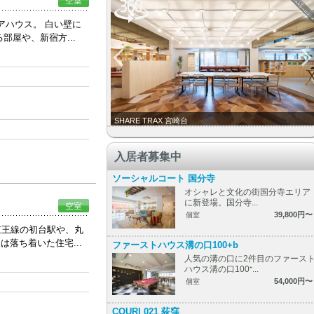
空室
アハウス。 白い壁に
屋や、新宿方...
SHARE TRAX 宮崎台
入居者募集中
ソーシャルコート 国分寺
オシャレと文化の街国分寺エリア
に新登場。国分寺...
空室
39,800円〜
個室
京王線の初台駅や、丸
落ち着いた住宅...
ファーストハウス溝の口100+b
人気の溝の口に2件目のファース
ハウス溝の口100⁺...
54,000円〜
個室
COURI 021 荻窪