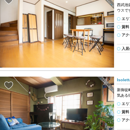
西武池
ウスで
エリ
賃料
アク
入居
Isol
新御徒
気ある
エリ
賃料
アク