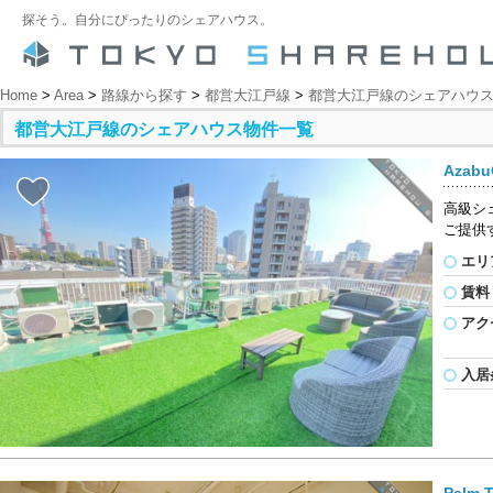
探そう。自分にぴったりのシェアハウス。
Home
>
Area
>
路線から探す
>
都営大江戸線
>
都営大江戸線のシェアハウ
都営大江戸線のシェアハウス物件一覧
Azabu
高級シ
ご提供
エリ
賃料
アク
入居
Palm 