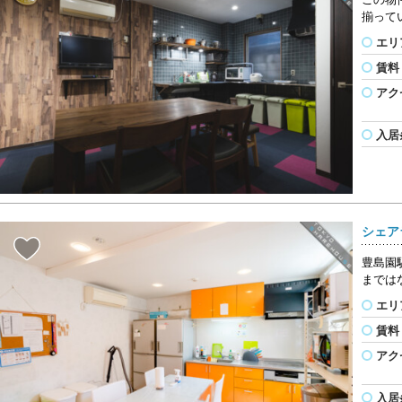
揃って
エリ
賃料
アク
入居
シェアラ
豊島園
までは
エリ
賃料
アク
入居