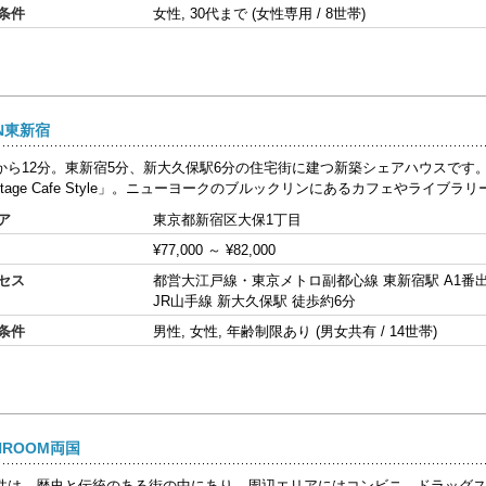
条件
女性, 30代まで (女性専用 / 8世帯)
EN東新宿
から12分。東新宿5分、新大久保駅6分の住宅街に建つ新築シェアハウスです
ntage Cafe Style」。ニューヨークのブルックリンにあるカフェやライブラリ
ア
東京都新宿区大保1丁目
¥77,000
～
¥82,000
セス
都営大江戸線・東京メトロ副都心線 東新宿駅 A1番出
JR山手線 新大久保駅 徒歩約6分
条件
男性, 女性, 年齢制限あり (男女共有 / 14世帯)
HROOM両国
件は、歴史と伝統のある街の中にあり、周辺エリアにはコンビニ、ドラッグ