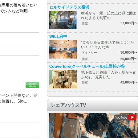
性専用の落ち着いたハ
ヒルサイドテラス横浜
ジムなど利用...
横浜から一駅、丘の上に緑に囲ま
れたまるで別荘の...
37,800円〜
個室
WILL府中
”英会話を日常生活で身につけた
い！！” そんな声...
30,000円〜
ドミトリー
50,000円〜
個室
Couverture(クーベルチュール)上野松が谷
地下鉄日比谷線「入谷」駅から徒
歩4分。 充実した...
42,000円〜
個室
空室
イベント開催など、活
置し、5路...
シェアハウスTV