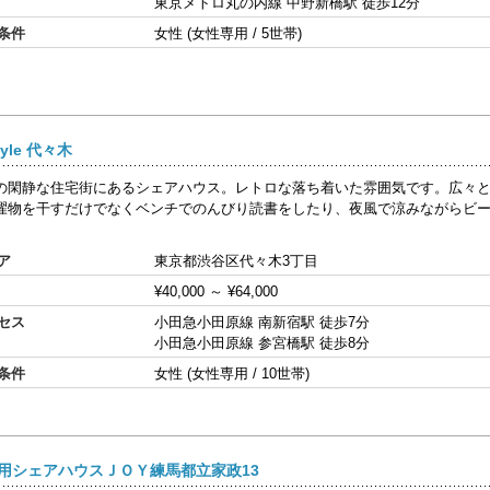
東京メトロ丸の内線 中野新橋駅 徒歩12分
条件
女性 (女性専用 / 5世帯)
style 代々木
の閑静な住宅街にあるシェアハウス。レトロな落ち着いた雰囲気です。広々
濯物を干すだけでなくベンチでのんびり読書をしたり、夜風で涼みながらビ
ア
東京都渋谷区代々木3丁目
¥40,000
～
¥64,000
セス
小田急小田原線 南新宿駅 徒歩7分
小田急小田原線 参宮橋駅 徒歩8分
条件
女性 (女性専用 / 10世帯)
用シェアハウスＪＯＹ練馬都立家政13