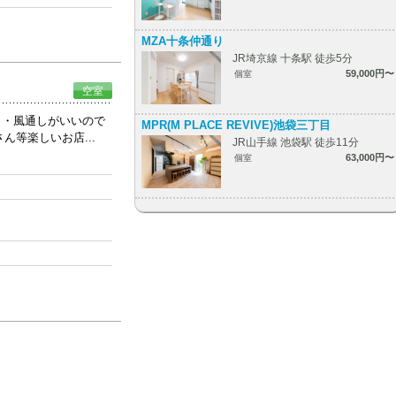
MZA十条仲通り
JR埼京線 十条駅 徒歩5分
59,000円〜
個室
空室
り・風通しがいいので
MPR(M PLACE REVIVE)池袋三丁目
等楽しいお店...
JR山手線 池袋駅 徒歩11分
63,000円〜
個室