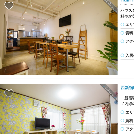
ハウス
鮮やか
エリ
賃料
アク
入居
西新宿M
新宿駅
ノ内線
エリ
賃料
アク