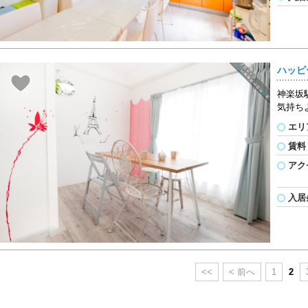
ハッピ
神楽坂
気持ち
エリ
賃料
アク
入居
<<
< 前へ
1
2