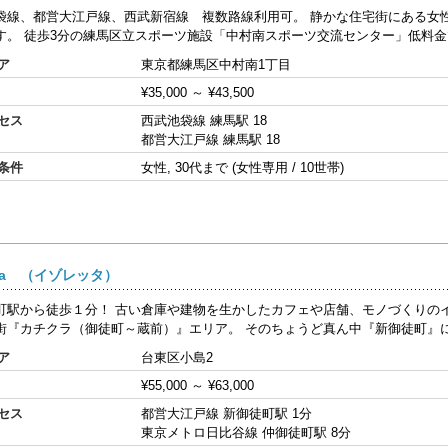
袋線、都営大江戸線、西武新宿線 複数路線利用可。 静かな住宅街にある女
す。 徒歩3分の練馬区立スポーツ施設「中村南スポーツ交流センター」低料金で
ア
東京都練馬区中村南1丁目
¥35,000
～
¥43,500
セス
西武池袋線 練馬駅 18
都営大江戸線 練馬駅 18
条件
女性, 30代まで (女性専用 / 10世帯)
etta （イゾレッタ）
町駅から徒歩１分！ 古い倉庫や建物を生かしたカフェや店舗、モノづくりの
街『カチクラ（御徒町～蔵前）』エリア。 そのちょうど真ん中『新御徒町』に位
ア
台東区小島2
¥55,000
～
¥63,000
セス
都営大江戸線 新御徒町駅 1分
東京メトロ日比谷線 仲御徒町駅 8分