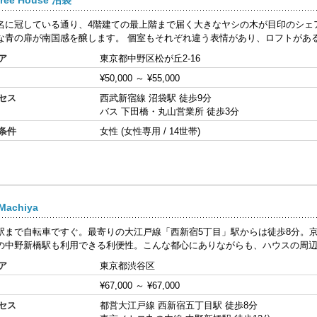
名に冠している通り、4階建ての最上階まで届く大きなヤシの木が目印のシェ
な青の扉が南国感を醸します。 個室もそれぞれ違う表情があり、ロフトがある部
ア
東京都中野区松が丘2-16
¥50,000
～
¥55,000
セス
西武新宿線 沼袋駅 徒歩9分
バス 下田橋・丸山営業所 徒歩3分
条件
女性 (女性専用 / 14世帯)
achiya
まで自転車ですぐ。最寄りの大江戸線「西新宿5丁目」駅からは徒歩8分。
の中野新橋駅も利用できる利便性。こんな都心にありながらも、ハウスの周辺は
ア
東京都渋谷区
¥67,000
～
¥67,000
セス
都営大江戸線 西新宿五丁目駅 徒歩8分