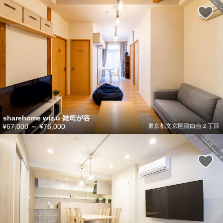
sharehome wiz.u 雑司が谷
¥67,000
～
¥76,000
東京都文京区目白台２丁目