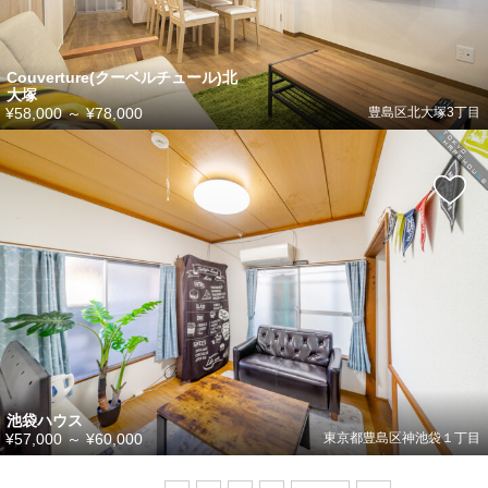
Couverture(クーベルチュール)北
大塚
¥58,000
～
¥78,000
豊島区北大塚3丁目
池袋ハウス
¥57,000
～
¥60,000
東京都豊島区神池袋１丁目