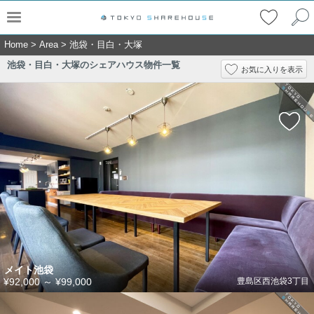
Home
>
Area
>
池袋・目白・大塚
池袋・目白・大塚のシェアハウス物件一覧
お気に入りを表示
メイト池袋
¥92,000
～
¥99,000
豊島区西池袋3丁目