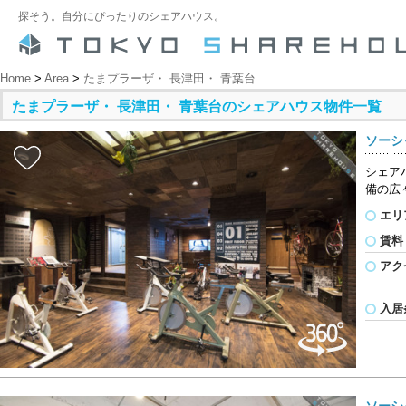
探そう。自分にぴったりのシェアハウス。
Home
>
Area
>
たまプラーザ・ 長津田・ 青葉台
たまプラーザ・ 長津田・ 青葉台のシェアハウス物件一覧
ソーシ
シェア
備の広
エリ
賃料
アク
入居
ソーシ