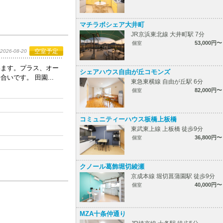
マチラボシェア大井町
JR京浜東北線 大井町駅 7分
53,000円〜
個室
空室予定
2026-08-20
います。プラス、オー
シェアハウス自由が丘コモンズ
です。 田園...
東急東横線 自由が丘駅 6分
82,000円〜
個室
コミュニティーハウス板橋上板橋
東武東上線 上板橋 徒歩9分
36,800円〜
個室
クノール葛飾堀切綾瀬
京成本線 堀切菖蒲園駅 徒歩9分
40,000円〜
個室
MZA十条仲通り