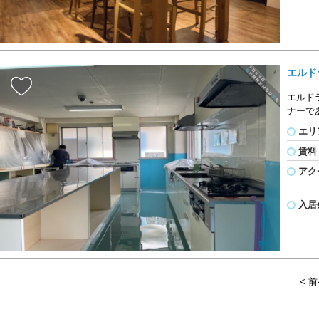
エルド
エルド
ナーで
エリ
賃料
アク
入居
< 