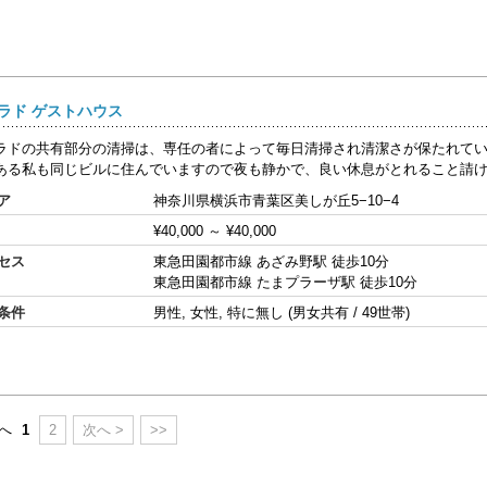
ラド ゲストハウス
ラドの共有部分の清掃は、専任の者によって毎日清掃され清潔さが保たれて
ある私も同じビルに住んでいますので夜も静かで、良い休息がとれること請け合い
ア
神奈川県横浜市青葉区美しが丘5−10−4
¥40,000
～
¥40,000
セス
東急田園都市線 あざみ野駅 徒歩10分
東急田園都市線 たまプラーザ駅 徒歩10分
条件
男性, 女性, 特に無し (男女共有 / 49世帯)
前へ
1
2
次へ >
>>