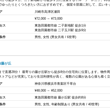
でゆったりとくつろぎたい方におすすめです。 個室６部屋に対して、広いキッチ
ア
川崎市高津区瀬田
¥72,000
～
¥73,000
セス
東急田園都市線 二子新地駅 徒歩1分
東急田園都市線 二子玉川駅 徒歩9分
条件
男性, 女性 (男女共有 / 6世帯)
EN藤が丘
まで直通28分！ 最寄りの藤が丘駅から徒歩8分の住宅街に位置します。物件
ストアなどが充実しており生活利便性が高く、複数の公園がある心落ち着く立地
ア
神奈川県横浜市青葉区千草台
¥48,000
～
¥52,000
セス
東急田園都市線 藤が丘駅 徒歩約8分
条件
男性, 女性, 年齢制限あり (男女共有 / 40世帯)