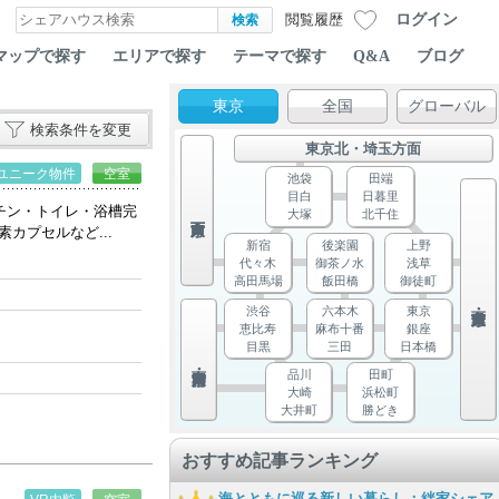
ログイン
閲覧履歴
マップで探す
エリアで探す
テーマで探す
Q&A
ブログ
東京
全国
グローバル
検索条件を変更
東京北・埼玉方面
ユニーク物件
空室
池袋
田端
目白
日暮里
チン・トイレ・浴槽完
大塚
北千住
カプセルなど...
新宿
後楽園
上野
代々木
御茶ノ水
浅草
高田馬場
飯田橋
御徒町
渋谷
六本木
東京
恵比寿
麻布十番
銀座
目黒
三田
日本橋
品川
田町
大崎
浜松町
大井町
勝どき
おすすめ記事ランキング
海とともに巡る新しい暮らし：絆家シェア