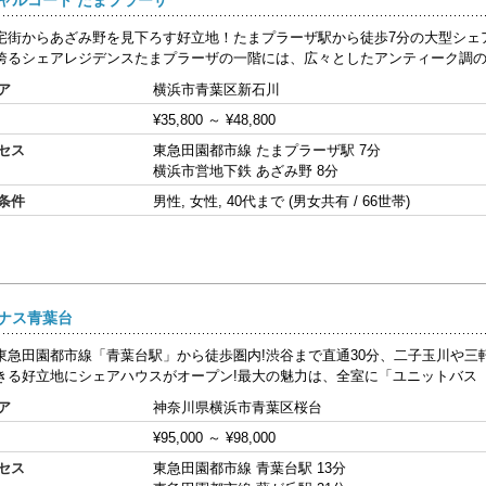
宅街からあざみ野を見下ろす好立地！たまプラーザ駅から徒歩7分の大型シェア
誇るシェアレジデンスたまプラーザの一階には、広々としたアンティーク調のリ
ア
横浜市青葉区新石川
¥35,800
～
¥48,800
セス
東急田園都市線 たまプラーザ駅 7分
横浜市営地下鉄 あざみ野 8分
条件
男性, 女性, 40代まで (男女共有 / 66世帯)
ナス青葉台
東急田園都市線「青葉台駅」から徒歩圏内!渋谷まで直通30分、二子玉川や三
きる好立地にシェアハウスがオープン!最大の魅力は、全室に「ユニットバス（お
ア
神奈川県横浜市青葉区桜台
¥95,000
～
¥98,000
セス
東急田園都市線 青葉台駅 13分