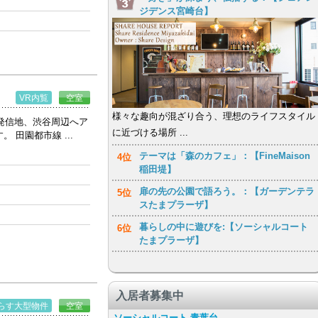
ジデンス宮崎台】
VR内覧
空室
様々な趣向が混ざり合う、理想のライフスタイル
の発信地、渋谷周辺へア
に近づける場所 ...
田園都市線 ...
テーマは「森のカフェ」：【FineMaison
4位
稲田堤】
扉の先の公園で語ろう。：【ガーデンテラ
5位
スたまプラーザ】
暮らしの中に遊びを:【ソーシャルコート
6位
たまプラーザ】
入居者募集中
らす大型物件
空室
ソーシャルコート 青葉台