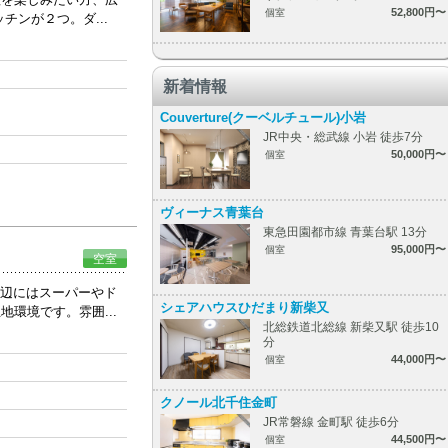
52,800円〜
個室
ンが２つ。ダ...
新着情報
Couverture(クーベルチュール)小岩
JR中央・総武線 小岩 徒歩7分
50,000円〜
個室
ヴィーナス青葉台
東急田園都市線 青葉台駅 13分
95,000円〜
個室
空室
周辺にはスーパーやド
シェアハウスひだまり新柴又
環境です。雰囲...
北総鉄道北総線 新柴又駅 徒歩10
分
44,000円〜
個室
クノール北千住金町
JR常磐線 金町駅 徒歩6分
44,500円〜
個室