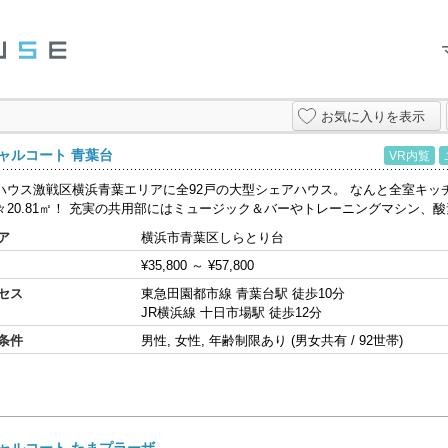
お気に入りを表示
ャルコート 青葉台
VR内覧
ハウス激戦区横浜青葉エリアに全92戸の大型シェアハウス。 なんと全室キッ
々20.81㎡！ 充実の共用部にはミュージック＆バーやトレーニングマシン、酸素
ア
横浜市青葉区しらとり台
¥35,800
～
¥57,800
セス
東急田園都市線 青葉台駅 徒歩10分
JR横浜線 十日市場駅 徒歩12分
条件
男性, 女性, 年齢制限あり (男女共有 / 92世帯)
ャルコート たまプラーザ