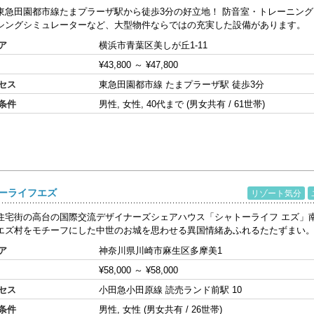
東急田園都市線たまプラーザ駅から徒歩3分の好立地！ 防音室・トレーニン
シングシミュレーターなど、大型物件ならではの充実した設備があります。
ア
横浜市青葉区美しが丘1-11
¥43,800
～
¥47,800
セス
東急田園都市線 たまプラーザ駅 徒歩3分
条件
男性, 女性, 40代まで (男女共有 / 61世帯)
ーライフエズ
リゾート気分
住宅街の高台の国際交流デザイナーズシェアハウス「シャトーライフ エズ」
エズ村をモチーフにした中世のお城を思わせる異国情緒あふれるたたずまい。イ
ア
神奈川県川崎市麻生区多摩美1
¥58,000
～
¥58,000
セス
小田急小田原線 読売ランド前駅 10
条件
男性, 女性 (男女共有 / 26世帯)