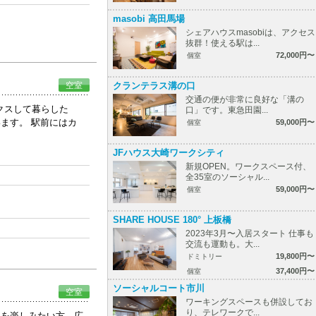
masobi 高田馬場
シェアハウスmasobiは、アクセス
抜群！使える駅は...
72,000円〜
個室
クランテラス溝の口
空室
交通の便が非常に良好な「溝の
クスして暮らした
口」です。東急田園...
ます。 駅前にはカ
59,000円〜
個室
JFハウス大崎ワークシティ
新規OPEN。ワークスペース付、
全35室のソーシャル...
59,000円〜
個室
SHARE HOUSE 180° 上板橋
2023年3月〜入居スタート 仕事も
交流も運動も。大...
19,800円〜
ドミトリー
37,400円〜
個室
ソーシャルコート市川
空室
ワーキングスペースも併設してお
り、テレワークで...
理を楽しみたい方、広