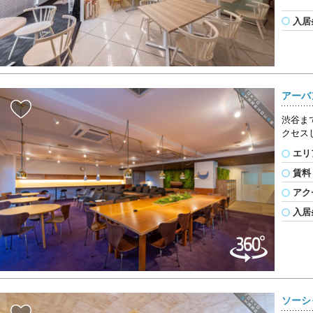
入居
アーバ
渋谷ま
クセス
エリ
賃料
アク
入居
ソーシ