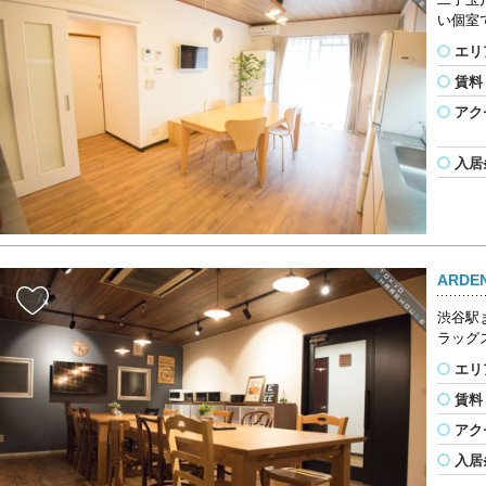
い個室
エリ
賃料
アク
入居
ARD
渋谷駅
ラッグ
エリ
賃料
アク
入居