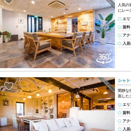
人気の
にレー
エリ
賃料
アク
入居
シャト
閑静な
面した
エリ
賃料
アク
入居