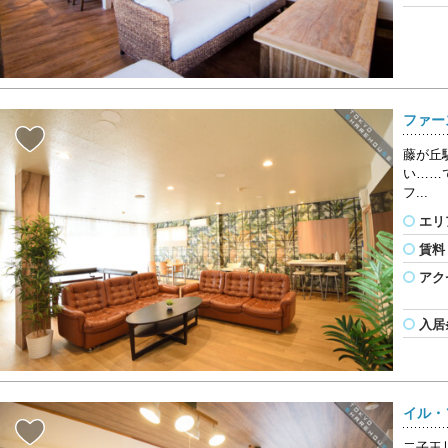
ファー
藤が丘
い……
フ...
エリ
賃料
アク
入居
イル・
二子玉