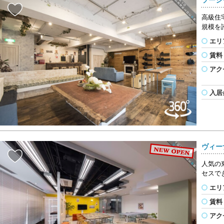
高級住
規模を
エリ
賃料
アク
入居
ヴィー
人気の
セスで
エリ
賃料
アク