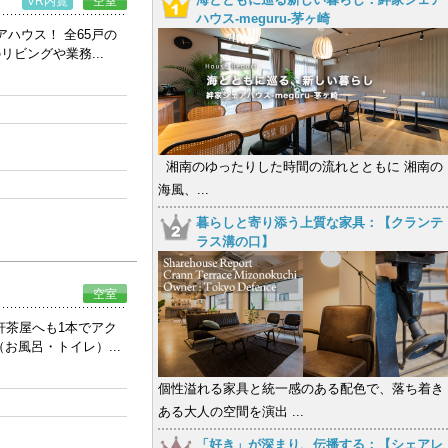
VR内覧
空室
ハウス-meguru-茅ヶ崎
ハウス！ 全65戸の
ビングや業務...
湘南のゆったりした時間の流れとともに 湘南の
海風、...
暮らしと寄り添う上質な家具：【クランテ
ラス溝の口】
空室
軒茶屋へも1本でアク
風呂・トイレ）...
個性溢れる家具と統一感のある配色で、落ち着き
ある大人の空間を演出 ...
「好き」が深まり、伝播する：【シェアレ