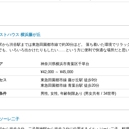
ストハウス 横浜藤が丘
駅から渋谷駅までは東急田園都市線で約30分ほど。 落ち着いた環境でリラッ
でも、いろいろ出かけたりもしたい……という方に便利で快適な場所だと思い
ア
神奈川県横浜市青葉区千草台
¥42,000
～
¥45,000
セス
東急田園都市線 藤が丘駅 徒歩9分
東急田園都市線 青葉台駅 徒歩20分
条件
男性, 女性, 年齢制限あり (男女共有 / 34世帯)
ソーレ二子
川から徒歩９分、二子新地駅から徒歩２分に位置するイル・ソーレ二子。料