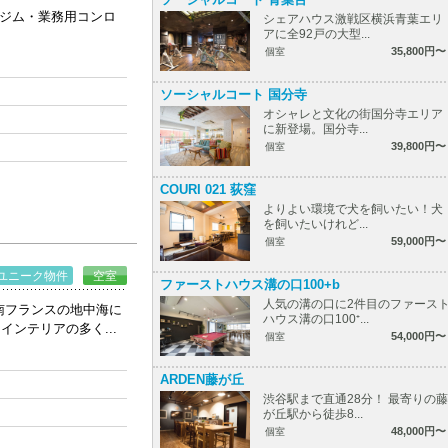
グジム・業務用コンロ
シェアハウス激戦区横浜青葉エリ
アに全92戸の大型...
35,800円〜
個室
ソーシャルコート 国分寺
オシャレと文化の街国分寺エリア
に新登場。国分寺...
39,800円〜
個室
COURI 021 荻窪
よりよい環境で犬を飼いたい！犬
を飼いたいけれど...
59,000円〜
個室
ユニーク物件
空室
ファーストハウス溝の口100+b
人気の溝の口に2件目のファース
南フランスの地中海に
ハウス溝の口100⁺...
ンテリアの多く...
54,000円〜
個室
ARDEN藤が丘
渋谷駅まで直通28分！ 最寄りの藤
が丘駅から徒歩8...
48,000円〜
個室