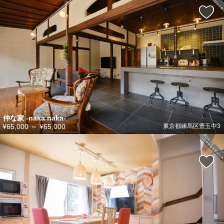
仲な家 -naka naka-
¥65,000
～
¥65,000
東京都練馬区豊玉中3