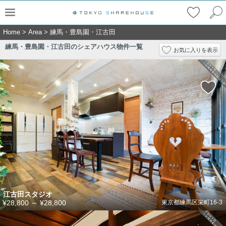
Home
>
Area
>
練馬・豊島園・江古田
練馬・豊島園・江古田のシェアハウス物件一覧
お気に入りを表示
江古田スタジオ
¥28,800
～
¥28,800
東京都練馬区栄町16-3