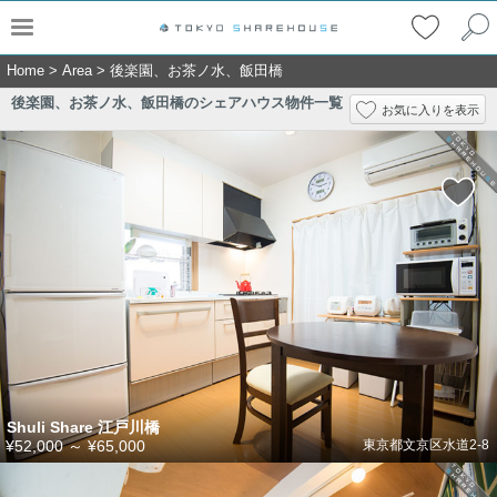
Home
>
Area
>
後楽園、お茶ノ水、飯田橋
後楽園、お茶ノ水、飯田橋のシェアハウス物件一覧
お気に入りを表示
Shuli Share 江戸川橋
¥52,000
～
¥65,000
東京都文京区水道2-8