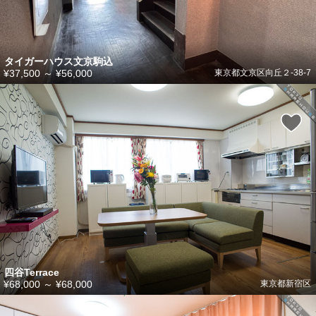
タイガーハウス文京駒込
¥37,500
～
¥56,000
東京都文京区向丘２-38-7
四谷Terrace
¥68,000
～
¥68,000
東京都新宿区