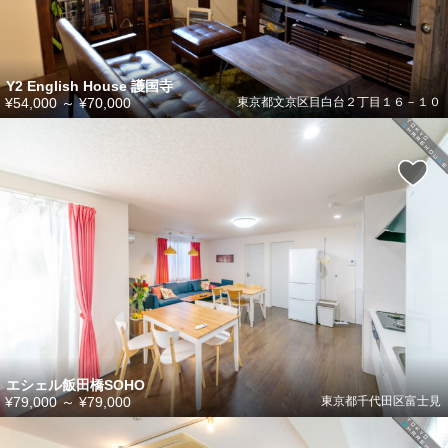
Y2 English House 護国寺
¥54,000
～
¥70,000
東京都文京区目白台２丁目１６－１０
エシェル飯田橋SOHO
¥79,000
～
¥79,000
東京都千代田区富士見