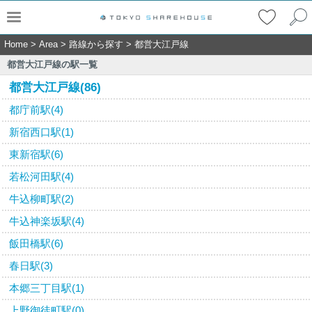
Home
>
Area
>
路線から探す
>
都営大江戸線
都営大江戸線の駅一覧
都営大江戸線(86)
都庁前駅(4)
新宿西口駅(1)
東新宿駅(6)
若松河田駅(4)
牛込柳町駅(2)
牛込神楽坂駅(4)
飯田橋駅(6)
春日駅(3)
本郷三丁目駅(1)
上野御徒町駅(0)