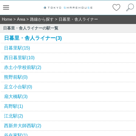
Home
>
Area
>
路線から探す
>
日暮里・舎人ライナー
日暮里・舎人ライナーの駅一覧
日暮里・舎人ライナー(3)
日暮里駅(15)
西日暮里駅(10)
赤土小学校前駅(2)
熊野前駅(0)
足立小台駅(0)
扇大橋駅(3)
高野駅(1)
江北駅(2)
西新井大師西駅(2)
谷在家駅(1)