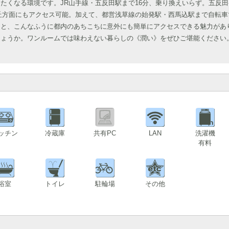
たくなる環境です。JR山手線・五反田駅まで16分、乗り換えいらず。五反
が丘方面にもアクセス可能。加えて、都営浅草線の始発駅・西馬込駅まで自転車
。と、こんなふうに都内のあちこちに意外にも簡単にアクセスできる魅力があ
しょうか。ワンルームでは味わえない暮らしの《潤い》をぜひご堪能ください
ッチン
冷蔵庫
共有PC
LAN
洗濯機
有料
浴室
トイレ
駐輪場
その他