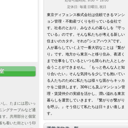
応答可能時間:
9:00 ～ 18:00
定休日:
毎週 日曜日, 祝日
東京ディフェンス株式会社は信頼できるマンシ
ョン管理・不動産づくりを行っている会社で
す。社名のとおり、みなさんの暮らしを『守っ
ている』のです。そんな私たちが考える新しい
住まいのカタチ。それが”シェアハウス”です。
人が暮らしていく上で一番大切なことは『繋が
り』です。地方から東京へと移り住み、夜遅く
まで仕事をしているといつも限られた人としか
会うことができません。「もっと色んな人と知
室
り合いたい」そんな気持ちを少しでも抱いてい
る人たちのために私たちは様々な面からキッカ
ケをご提供します。30年にも及ぶマンション管
理・賃貸仲介の実績を活かし、潤い溢れる東京
暮らしを運営していきます。『繋がりが繋がり
いし、たまには思いっ
を呼ぶ。』そう信じて私たちは日々まい進しま
ニングテーブルなど通
す。
ます。共用部分と個室
落ち着いた街という印