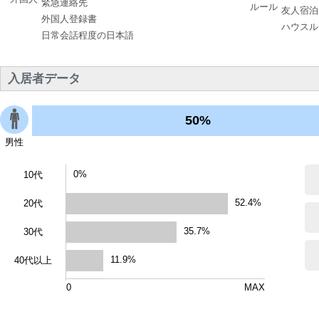
緊急連絡先
ルール
友人宿泊
外国人登録書
ハウスル
日常会話程度の日本語
入居者データ
50%
男性
0%
10代
52.4%
20代
35.7%
30代
11.9%
40代以上
0
MAX