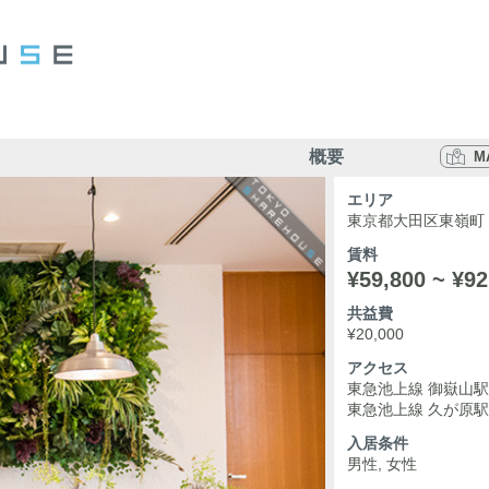
概要
M
エリア
東京都大田区東嶺町
賃料
¥59,800 ~ ¥92
共益費
¥20,000
アクセス
東急池上線 御嶽山駅
東急池上線 久が原駅
入居条件
男性, 女性