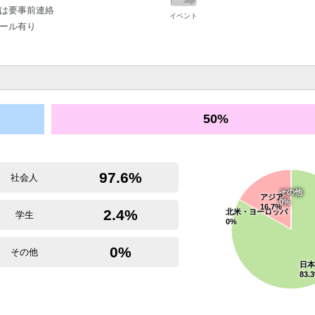
は要事前連絡
イベント
ール有り
50%
97.6%
社会人
その他
アジア
0%
16.7%
2.4%
北米・ヨーロッパ
学生
0%
0%
その他
日
83.