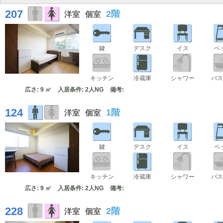
207
2階
洋室
個室
鍵
デスク
イス
ベ
キッチン
冷蔵庫
シャワー
バス
広さ: 9 ㎡
入居条件: 2人NG
備考:
124
1階
洋室
個室
鍵
デスク
イス
ベ
キッチン
冷蔵庫
シャワー
バス
広さ: 9 ㎡
入居条件: 2人NG
備考:
228
2階
洋室
個室