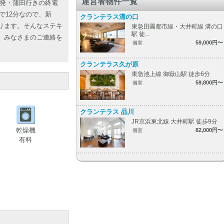
運営者物件一覧
田発・蒲田行きの終電
で12分なので、新
クランテラス溝の口
ります。そんなステキ
東急田園都市線・大井町線 溝の口
駅 徒...
。みなさまのご連絡を
59,000円〜
個室
クランテラス久が原
東急池上線 御嶽山駅 徒歩6分
59,800円〜
個室
クランテラス 品川
JR京浜東北線 大井町駅 徒歩9分
乾燥機
82,000円〜
個室
有料