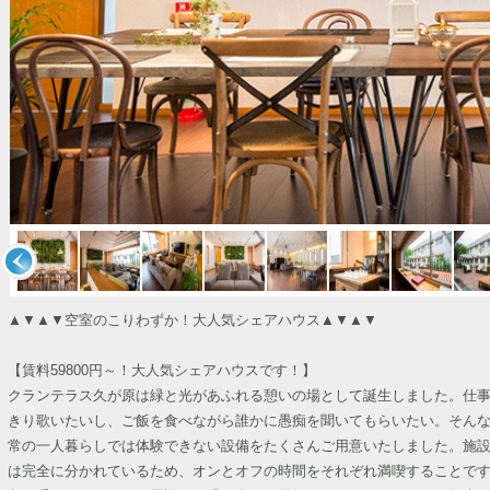
▲▼▲▼空室のこりわずか！大人気シェアハウス▲▼▲▼
【賃料59800円～！大人気シェアハウスです！】
クランテラス久が原は緑と光があふれる憩いの場として誕生しました。仕
きり歌いたいし、ご飯を食べながら誰かに愚痴を聞いてもらいたい。そん
常の一人暮らしでは体験できない設備をたくさんご用意いたしました。施
は完全に分かれているため、オンとオフの時間をそれぞれ満喫することで