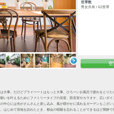
世帯数
男女共有 / 62世帯
空
事は大事。だけどプライベートはもっと大事。ひろーいお風呂で疲れをとりた
な願いを叶えるためにファミリータイプの浴室、防音室やカラオケ、広いダイ
設の中心には光がさんさんと差し込み、風が穏やかに流れるガーデンもござい
す。はじめて現地を訪れたとき、都会の喧騒を忘れることができるほど閑静で