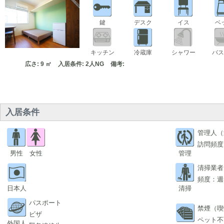
鍵
デスク
イス
ベ
キッチン
冷蔵庫
シャワー
バス
広さ: 9 ㎡
入居条件: 2人NG
備考:
入居条件
管理人（
訪問頻度
男性
女性
管理
清掃業者
頻度：週
日本人
清掃
パスポート
禁煙（喫
ビザ
ペット不
外国人