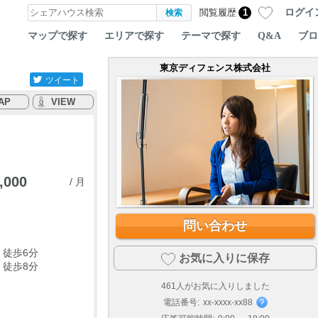
ログイ
閲覧履歴
1
マップで探す
エリアで探す
テーマで探す
Q&A
ブロ
東京ディフェンス株式会社
ツイート
AP
VIEW
,000
/ 月
問い合わせ
 徒歩6分
お気に入りに保存
 徒歩8分
461
人がお気に入りしました
電話番号:
xx-xxxx-xx88