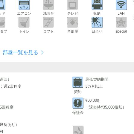
ッド
エアコン
洗面台
テレビ
収納
LAN
タブ
トイレ
ロフト
角部屋
日当り
special
部屋一覧を見る
巡回）
最低契約期間
：週2回程度
3カ月以上
契約
¥50,000
5回程度
（退去時¥35,000償却）
保証金
煙所あり）
可