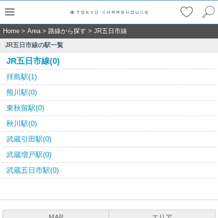
Home
>
Area
>
路線から探す
>
JR五日市線
JR五日市線の駅一覧
JR五日市線(0)
拝島駅(1)
熊川駅(0)
東秋留駅(0)
秋川駅(0)
武蔵引田駅(0)
武蔵増戸駅(0)
武蔵五日市駅(0)
MAP
エリア