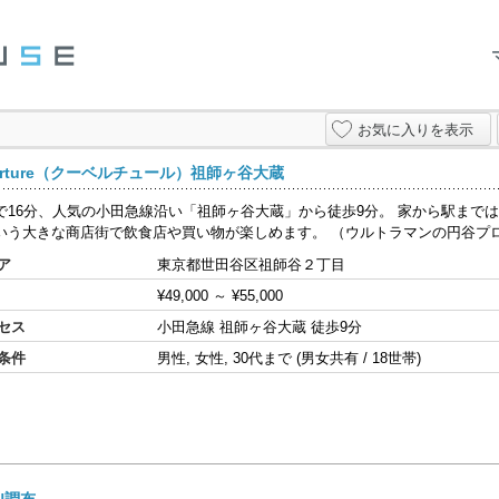
お気に入りを表示
verture（クーベルチュール）祖師ヶ谷大蔵
で16分、人気の小田急線沿い「祖師ヶ谷大蔵」から徒歩9分。 家から駅まで
いう大きな商店街で飲食店や買い物が楽しめます。 （ウルトラマンの円谷プロダ
ア
東京都世田谷区祖師谷２丁目
¥49,000
～
¥55,000
セス
小田急線 祖師ヶ谷大蔵 徒歩9分
条件
男性, 女性, 30代まで (男女共有 / 18世帯)
N調布