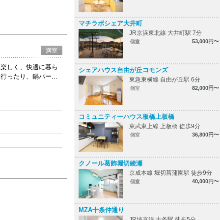
マチラボシェア大井町
JR京浜東北線 大井町駅 7分
53,000円〜
個室
満室
ん楽しく、快適に暮ら
シェアハウス自由が丘コモンズ
ったり、鍋パー...
東急東横線 自由が丘駅 6分
82,000円〜
個室
コミュニティーハウス板橋上板橋
東武東上線 上板橋 徒歩9分
36,800円〜
個室
クノール葛飾堀切綾瀬
京成本線 堀切菖蒲園駅 徒歩9分
40,000円〜
個室
MZA十条仲通り
JR埼京線 十条駅 徒歩5分