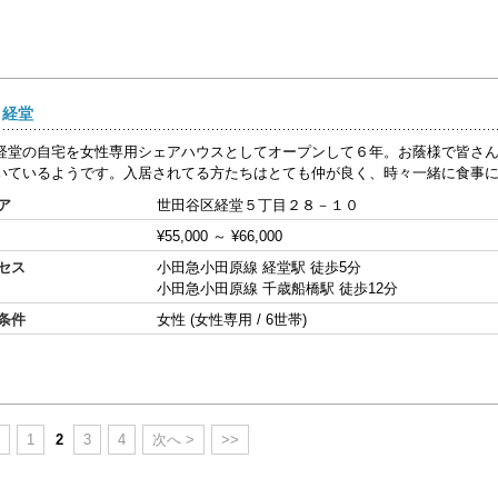
a 経堂
経堂の自宅を女性専用シェアハウスとしてオープンして６年。お蔭様で皆さ
いているようです。入居されてる方たちはとても仲が良く、時々一緒に食事に行
ア
世田谷区経堂５丁目２８－１０
¥55,000
～
¥66,000
セス
小田急小田原線 経堂駅 徒歩5分
小田急小田原線 千歳船橋駅 徒歩12分
条件
女性 (女性専用 / 6世帯)
へ
1
2
3
4
次へ >
>>