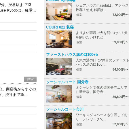
12分、渋谷駅まで13
シェアハウスmasobiは、アクセス
抜群！使える駅は...
 Kyodoは、経堂...
72,000円〜
個室
COURI 021 荻窪
よりよい環境で犬を飼いたい！犬
を飼いたいけれど...
59,000円〜
個室
ファーストハウス溝の口100+b
人気の溝の口に2件目のファース
ハウス溝の口100⁺...
54,000円〜
個室
満室
ソーシャルコート 国分寺
オシャレと文化の街国分寺エリア
3分。商店街からすぐの
に新登場。国分寺...
谷まで15...
39,800円〜
個室
ソーシャルコート市川
ワーキングスペースも併設してお
り、テレワークで...
52,800円〜
個室