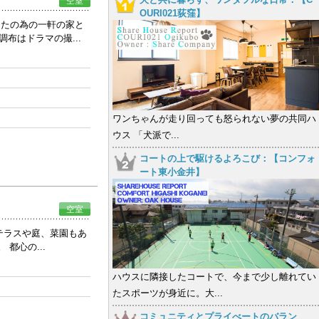
空室
OURI021荻窪】
なたの為の一軒の家と
布はドラマの撮...
ワンちゃんが走り回っても怒られない夢の共同ハ
ウス 「犬派で...
コートの上で駆けるよろこび：【コンフォ
ート東小金井】
空室
テラスや庭、菜園もあ
都心の...
ハウスに隣接したコートで、今まで少し離れてい
たスポーツが身近に。大...
コミュニティとプライべートのバラン