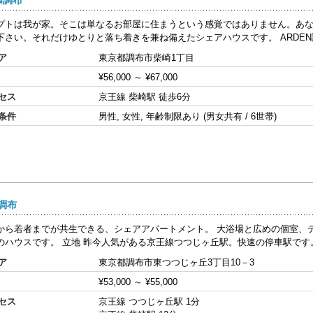
プトは我が家。そこは単なるお部屋に住まうという感覚ではありません。あ
下さい。それだけゆとりと落ち着きを兼ね備えたシェアハウスです。 ARDEN調
ア
東京都調布市柴崎1丁目
¥56,000
～
¥67,000
セス
京王線 柴崎駅 徒歩6分
条件
男性, 女性, 年齢制限あり (男女共有 / 6世帯)
T調布
から若者までが共生できる、シェアアパートメント。 大浴場と広めの個室、
のハウスです。 立地 昨今人気がある京王線つつじヶ丘駅。快速の停車駅です。 
ア
東京都調布市東つつじヶ丘3丁目10－3
¥53,000
～
¥55,000
セス
京王線 つつじヶ丘駅 1分