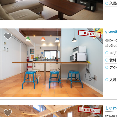
入居
grac
都心へ
歩5分
エリ
賃料
アク
入居
しゅわ
聴覚障