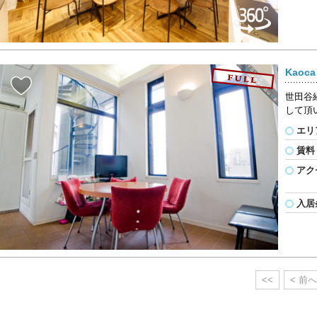
Kaoc
世田谷
して頂
エリ
賃料
アク
入居
<<
< 前