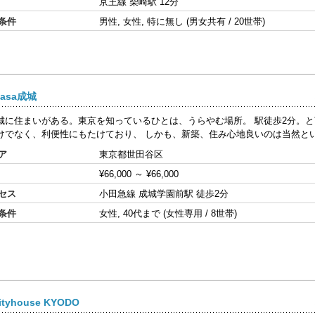
京王線 柴崎駅 12分
条件
男性, 女性, 特に無し (男女共有 / 20世帯)
 casa成城
城に住まいがある。東京を知っているひとは、うらやむ場所。 駅徒歩2分。
けでなく、利便性にもたけており、 しかも、新築、住み心地良いのは当然といえ
ア
東京都世田谷区
¥66,000
～
¥66,000
セス
小田急線 成城学園前駅 徒歩2分
条件
女性, 40代まで (女性専用 / 8世帯)
sityhouse KYODO