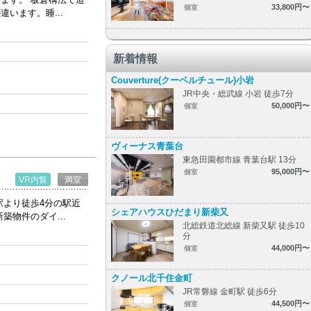
33,800円〜
個室
います。睡...
新着情報
Couverture(クーベルチュール)小岩
JR中央・総武線 小岩 徒歩7分
50,000円〜
個室
ヴィーナス青葉台
東急田園都市線 青葉台駅 13分
95,000円〜
個室
VR内覧
満室
より徒歩4分の駅近
シェアハウスひだまり新柴又
物件のダイ...
北総鉄道北総線 新柴又駅 徒歩10
分
44,000円〜
個室
クノール北千住金町
JR常磐線 金町駅 徒歩6分
44,500円〜
個室