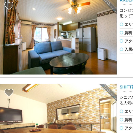
コンセ
思って
エリ
賃料
アク
入居
SHIF
シニア
る人気
エリ
賃料
アク