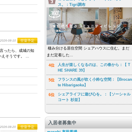
ス。：Tigri調布
空室予定
2026-08-10
棲み分ける居住空間 シェアハウスに住む。まだ
と言ったら、成城の知
まだ定着した...
そうです。 ...
人生が楽しくなるのは、この春から：【 T
4位
HE SHARE 39】
フランスの風が吹く小粋な空間：【Brocan
5位
te Hibarigaoka】
シェアライフに遊び心を。：【ソーシャル
6位
コート 杉並】
入居者募集中
空室予定
2026-08-20
masobi 高田馬場