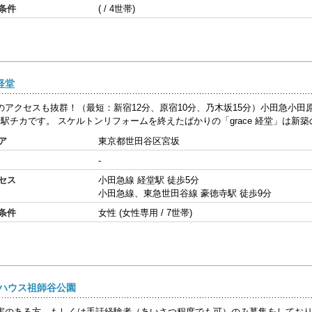
条件
( / 4世帯)
e経堂
のアクセスも抜群！（最短：新宿12分、原宿10分、乃木坂15分）小田急小田
と駅チカです。 スケルトンリフォームを終えたばかりの「grace 経堂」は新築の
ア
東京都世田谷区宮坂
-
セス
小田急線 経堂駅 徒歩5分
小田急線、東急世田谷線 豪徳寺駅 徒歩9分
条件
女性 (女性専用 / 7世帯)
ハウス祖師谷公園
害のある方、もしくは手話経験者（あいさつ程度でも可）のみ募集をしており