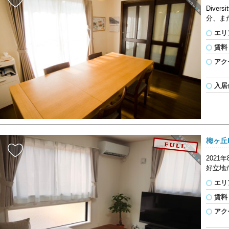
Dive
分、また
エリ
賃料
アク
入居
梅ヶ丘F
202
好立地
エリ
賃料
アク