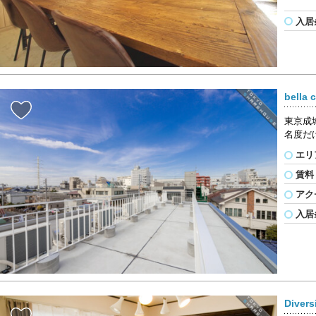
入居
bella
東京成
名度だ
エリ
賃料
アク
入居
Diver