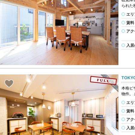
られた
エリ
賃料
アク
入居
TOKY
本格ピ
物件。
エリ
賃料
アク
入居