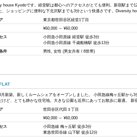
rsity house Kyodoです。経堂駅は都心へのアクセスがとても便利。新宿駅まで
、ショッピングに便利な下北沢駅までも3分という快適さです。Diversity house
ア
東京都‎世田谷区経堂1丁目
¥60,000
～
¥60,000
セス
小田急小田原線 経堂駅 徒歩3分
小田急小田原線 千歳船橋駅 徒歩13分
条件
男性, 女性 (男女共有 / 8世帯)
LAT
1年8月新築。新しくルームシェアをオープンしました。 小田急線梅ヶ丘駅から
だけど、とても静かな住宅地。大きな公園も近所にあってお散歩に最適。 新宿、渋
ア
世田谷区代田３丁目
¥60,000
～
¥60,000
セス
小田急線 梅ヶ丘駅 徒歩3分
東急世田谷線 山下駅 徒歩12分