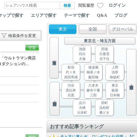
ログイン
閲覧履歴
マップで探す
エリアで探す
テーマで探す
Q&A
ブログ
東京
全国
グローバル
検索条件を変更
東京北・埼玉方面
空室
池袋
田端
目白
日暮里
は「ウルトラマン商店
大塚
北千住
クションの...
新宿
後楽園
上野
代々木
御茶ノ水
浅草
高田馬場
飯田橋
御徒町
渋谷
六本木
東京
恵比寿
麻布十番
銀座
目黒
三田
日本橋
品川
田町
大崎
浜松町
大井町
勝どき
おすすめ記事ランキング
犬と共に暮らす、ワンダフルな日常：【C