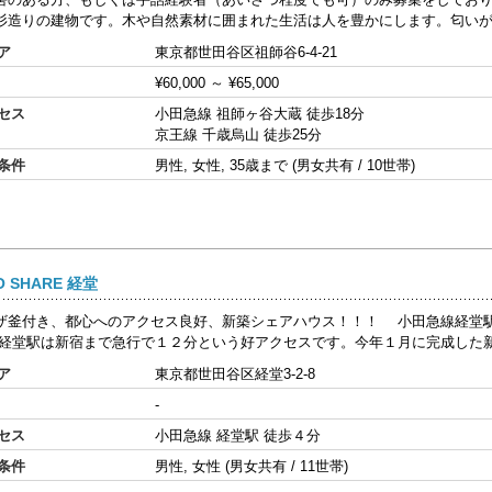
杉造りの建物です。木や自然素材に囲まれた生活は人を豊かにします。匂いが違
ア
東京都世田谷区祖師谷6-4-21
¥60,000
～
¥65,000
セス
小田急線 祖師ヶ谷大蔵 徒歩18分
京王線 千歳烏山 徒歩25分
条件
男性, 女性, 35歳まで (男女共有 / 10世帯)
O SHARE 経堂
ザ釜付き、都心へのアクセス良好、新築シェアハウス！！！ 小田急線経堂駅
 経堂駅は新宿まで急行で１２分という好アクセスです。今年１月に完成した新築
ア
東京都世田谷区経堂3-2-8
-
セス
小田急線 経堂駅 徒歩４分
条件
男性, 女性 (男女共有 / 11世帯)