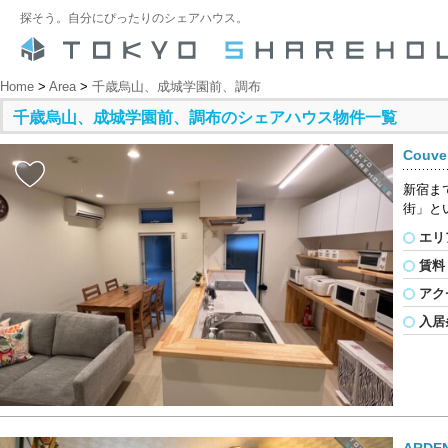
探そう。自分にぴったりのシェアハウス。
Home
>
Area
>
千歳烏山、成城学園前、調布
千歳烏山、成城学園前、調布のシェアハウス物件一覧
Cou
新宿ま
街」と
エリ
賃料
アク
入居
ARDE