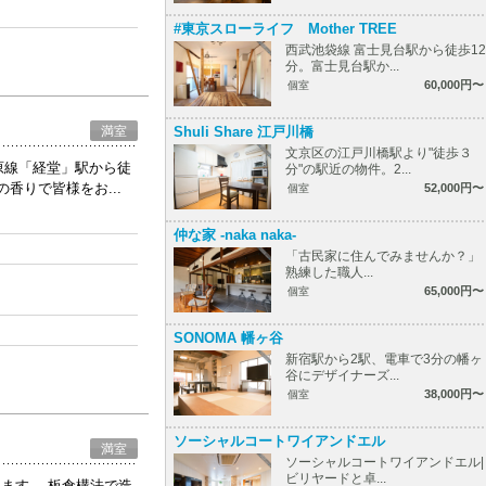
#東京スローライフ Mother TREE
西武池袋線 富士見台駅から徒歩12
分。富士見台駅か...
60,000円〜
個室
Shuli Share 江戸川橋
満室
文京区の江戸川橋駅より"徒歩３
原線「経堂」駅から徒
分"の駅近の物件。2...
香りで皆様をお...
52,000円〜
個室
仲な家 -naka naka-
「古民家に住んでみませんか？」
熟練した職人...
65,000円〜
個室
SONOMA 幡ヶ谷
新宿駅から2駅、電車で3分の幡ヶ
谷にデザイナーズ...
38,000円〜
個室
ソーシャルコートワイアンドエル
満室
ソーシャルコートワイアンドエル|
ビリヤードと卓...
ます。 板倉構法で造