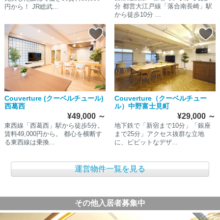
分 都営大江戸線「落合南長崎」駅
円から！ JR総武...
から徒歩10分 ...
Couverture (クーベルチュール)
Couverture（クーベルチュー
西葛西
ル）中野富士見町
¥49,000
～
¥29,000
～
東西線「西葛西」駅から徒歩5分。
地下鉄で「新宿まで10分」「銀座
賃料49,000円から。 都心を横断す
まで25分」アクセス抜群な立地
る東西線は乗換...
に、ビビットなデザ...
運営物件一覧を見る
その他入居者募集中