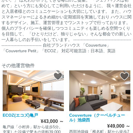
めて」という方にも安心してご利用いただけるように、 我々運営会社
と入居者様とのコミュニケーションも大切にしています。 また、ハウ
スマネージャーによるきめ細かい定期巡回を実施しており ハウスに関
するデザイン、施工、運営管理までワンストップで行っております。
個人のプライバシーを確保しつつコミュニティも楽しめる空間つくり
を目指して、 「ひとりだけど、独りじゃない」そんな都会での新しい
一人暮らしのお手伝いをしています。 ---------------------------------------
--------------------------- 自社ブランドハウス 「Couverture」
「Couverture Petit」「ECOZ」 対応可能言語：日本語、英語
その他運営物件
ECOZ(エコズ)亀戸
Couverture（クーベルチュー
ル）池袋西
¥43,000
～
¥49,000
～
亀戸線「小村井」駅から徒歩5分。
西部池袋線「椎名町」駅から徒歩7
充実した設備で驚きの賃料39,000