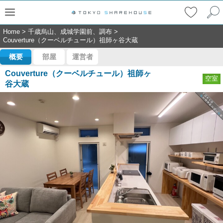
Home
>
千歳烏山、成城学園前、調布
>
Couverture（クーベルチュール）祖師ヶ谷大蔵
概要
部屋
運営者
Couverture（クーベルチュール）祖師ヶ
空室
谷大蔵