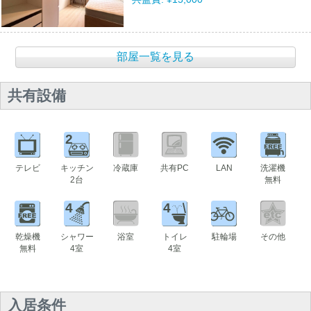
部屋一覧を見る
共有設備
2
テレビ
キッチン
冷蔵庫
共有PC
LAN
洗濯機
2台
無料
4
4
乾燥機
シャワー
浴室
トイレ
駐輪場
その他
無料
4室
4室
入居条件