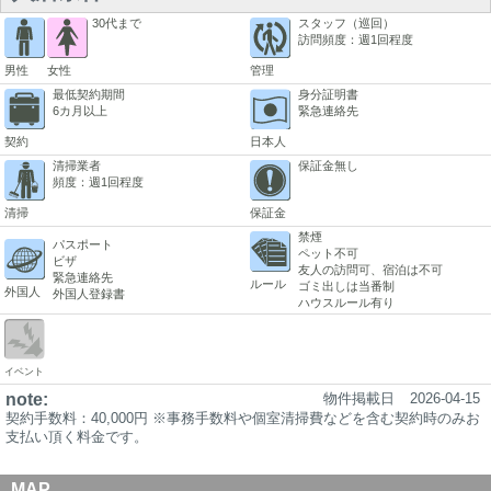
30代まで
スタッフ（巡回）
訪問頻度：週1回程度
男性
女性
管理
最低契約期間
身分証明書
6カ月以上
緊急連絡先
契約
日本人
清掃業者
保証金無し
頻度：週1回程度
清掃
保証金
禁煙
パスポート
ペット不可
ビザ
友人の訪問可、宿泊は不可
緊急連絡先
ルール
ゴミ出しは当番制
外国人
外国人登録書
ハウスルール有り
イベント
note:
物件掲載日
2026-04-15
契約手数料：40,000円 ※事務手数料や個室清掃費などを含む契約時のみお
支払い頂く料金です。
MAP