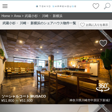
Home
>
Area
>
武蔵小杉・ 川崎・ 新横浜
武蔵小杉・ 川崎・ 新横浜のシェアハウス物件一覧
お気に入りを表示
ソーシャルコート MUSACO
¥51,800
～
¥51,800
神奈川県川崎市中原区下新城2