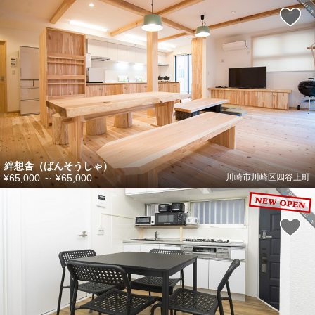
絆想舎（ばんそうしゃ）
¥65,000
～
¥65,000
川崎市川崎区四谷上町