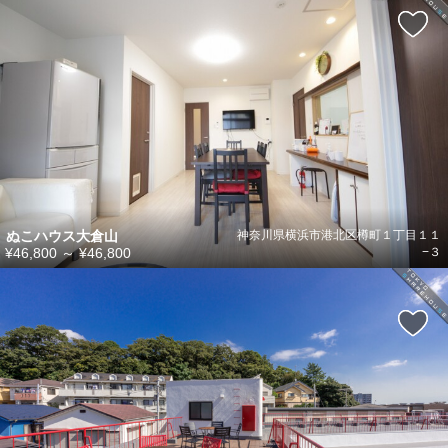
ぬこハウス大倉山
神奈川県横浜市港北区樽町１丁目１１
¥46,800
～
¥46,800
−３