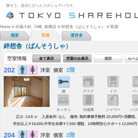
探そう。自分にぴったりのシェアハウス。
Home
>
武蔵小杉, 川崎, 新横浜
>
絆想舎（ばんそうしゃ）
>
部屋
概要
部屋
運営者
絆想舎（ばんそうしゃ）
空室情報
全て表示
空室のみ表示
個室
ルー
202
2階
洋室
個室
鍵
デスク
イス
ベ
キッチン
冷蔵庫
シャワー
バ
広さ: 14.6 ㎡
入居条件: なし
備考: 契約事務手数料 20,000円+消費
学生以上￥18,000,中学生未満￥7,500 増額、24時間安心サポート12,000
204
2階
洋室
個室