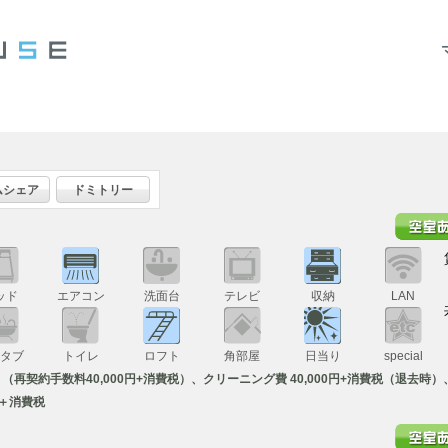
ムシェア
ドミトリー
ッド
エアコン
洗面台
テレビ
収納
LAN
スタブ
トイレ
ロフト
角部屋
日当り
special
税、（再契約手数料40,000円+消費税）、クリーニング費 40,000円+消費税（退去時）、
円＋消費税