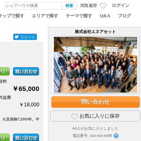
ログイン
閲覧履歴
マップで探す
エリアで探す
テーマで探す
Q&A
ブログ
株式会社エヌアセット
ツイート
賃料
￥65,000
共益費
問い合わせ
￥18,000
お気に入りに保存
火災保険7,500/年。中
44
人がお気に入りしました
電話番号:
xxx-xxx-xx88