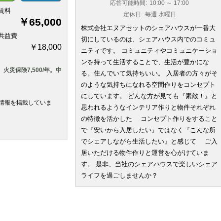
応答可能時間:
10:00 ～ 17:00
賃料
定休日:
毎週 水曜日
￥65,000
株式会社エヌアセットのシェアハウスが一番大
共益費
切にしているのは、シェアハウス内でのコミュ
￥18,000
ニティです。 コミュニティやコミュニケーショ
ンを持って生活することで、生活が豊かにな
火災保険7,500/年。中
る。住んでいて気持ちいい。 入居者の方々がそ
のような気持ちになれる空間作りをコンセプト
にしています。 どんな方が見ても『素敵！』と
情報を掲載していま
思われるようなインテリア作りと物件それぞれ
の特徴を活かした コンセプト作りをすること
で『安いから入居したい』ではなく『こんな所
でシェアしながら生活したい』と感じて ご入
居いただける物件作りと運営を心がけていま
す。 是非、当社のシェアハウスで楽しいシェア
ライフを過ごしませんか？