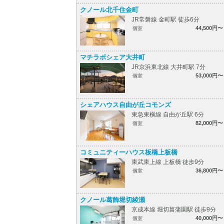
クノール北千住金町
JR常磐線 金町駅 徒歩6分
44,500円〜
個室
マチラボシェア大井町
JR京浜東北線 大井町駅 7分
53,000円〜
個室
シェアハウス自由が丘コモンズ
東急東横線 自由が丘駅 6分
82,000円〜
個室
コミュニティーハウス板橋上板橋
東武東上線 上板橋 徒歩9分
36,800円〜
個室
クノール葛飾堀切綾瀬
京成本線 堀切菖蒲園駅 徒歩9分
40,000円〜
個室