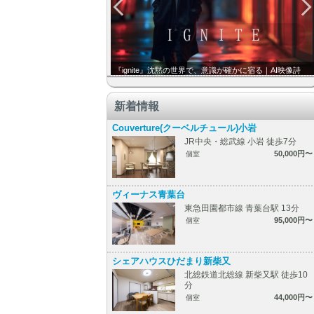
『ignite』沈黙の世界で、意識が確かに宿る｜AI映像詩
新着情報
Couverture(クーベルチュール)小岩
JR中央・総武線 小岩 徒歩7分
50,000円〜
個室
ヴィーナス青葉台
東急田園都市線 青葉台駅 13分
95,000円〜
個室
シェアハウスひだまり新柴又
北総鉄道北総線 新柴又駅 徒歩10
分
44,000円〜
個室