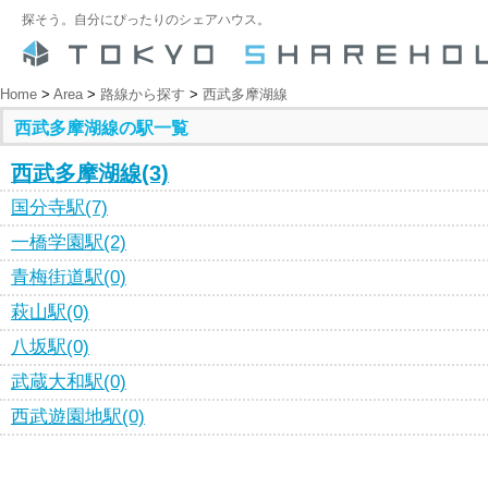
探そう。自分にぴったりのシェアハウス。
Home
>
Area
>
路線から探す
>
西武多摩湖線
西武多摩湖線の駅一覧
西武多摩湖線(3)
国分寺駅(7)
一橋学園駅(2)
青梅街道駅(0)
萩山駅(0)
八坂駅(0)
武蔵大和駅(0)
西武遊園地駅(0)