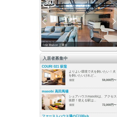
Fine Maison 三鷹台
入居者募集中
COURI 021 荻窪
よりよい環境で犬を飼いたい！犬
を飼いたいけれど...
59,000円〜
個室
masobi 高田馬場
シェアハウスmasobiは、アクセス
抜群！使える駅は...
72,000円〜
個室
ファーストハウス溝の口100+b