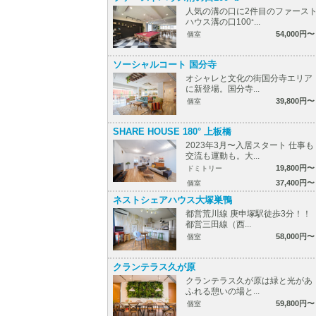
人気の溝の口に2件目のファース
ハウス溝の口100⁺...
54,000円〜
個室
ソーシャルコート 国分寺
オシャレと文化の街国分寺エリア
に新登場。国分寺...
39,800円〜
個室
SHARE HOUSE 180° 上板橋
2023年3月〜入居スタート 仕事も
交流も運動も。大...
19,800円〜
ドミトリー
37,400円〜
個室
ネストシェアハウス大塚巣鴨
都営荒川線 庚申塚駅徒歩3分！！
都営三田線（西...
58,000円〜
個室
クランテラス久が原
クランテラス久が原は緑と光があ
ふれる憩いの場と...
59,800円〜
個室