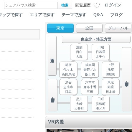
ログイン
閲覧履歴
マップで探す
エリアで探す
テーマで探す
Q&A
ブログ
東京
全国
グローバル
東京北・埼玉方面
池袋
田端
目白
日暮里
大塚
北千住
新宿
後楽園
上野
代々木
御茶ノ水
浅草
高田馬場
飯田橋
御徒町
渋谷
六本木
東京
恵比寿
麻布十番
銀座
目黒
三田
日本橋
品川
田町
大崎
浜松町
大井町
勝どき
VR内覧