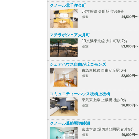
クノール北千住金町
JR常磐線 金町駅 徒歩6分
44,500円〜
個室
マチラボシェア大井町
JR京浜東北線 大井町駅 7分
53,000円〜
個室
シェアハウス自由が丘コモンズ
東急東横線 自由が丘駅 6分
82,000円〜
個室
コミュニティーハウス板橋上板橋
東武東上線 上板橋 徒歩9分
36,800円〜
個室
クノール葛飾堀切綾瀬
京成本線 堀切菖蒲園駅 徒歩9分
40,000円〜
個室