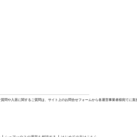
ご質問や入居に関するご質問は、サイト上のお問合せフォームから各運営事業者様宛てに直
|
|
せ
シェアハウスの運営を相談する
はじめての方はこちら