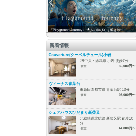
『Playground Journey』 大人の遊び心を解き放つ
新着情報
Couverture(クーベルチュール)小岩
JR中央・総武線 小岩 徒歩7分
50,000円〜
個室
ヴィーナス青葉台
東急田園都市線 青葉台駅 13分
95,000円〜
個室
シェアハウスひだまり新柴又
北総鉄道北総線 新柴又駅 徒歩10
分
44,000円〜
個室