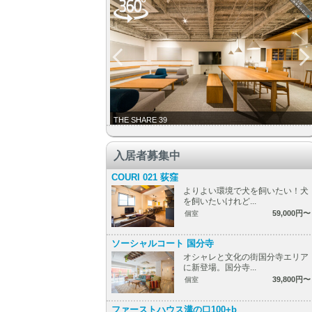
THE SHARE 39
入居者募集中
COURI 021 荻窪
よりよい環境で犬を飼いたい！犬
を飼いたいけれど...
59,000円〜
個室
ソーシャルコート 国分寺
オシャレと文化の街国分寺エリア
に新登場。国分寺...
39,800円〜
個室
ファーストハウス溝の口100+b