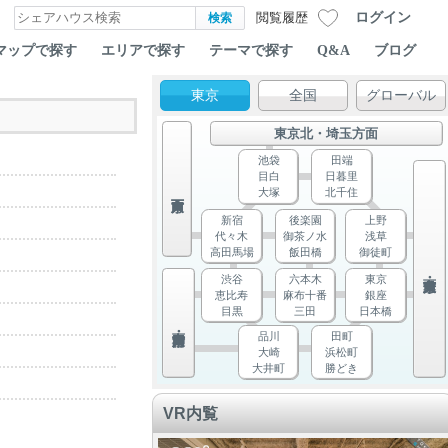
ログイン
閲覧履歴
マップで探す
エリアで探す
テーマで探す
Q&A
ブログ
東京
全国
グローバル
東京北・埼玉方面
池袋
田端
目白
日暮里
大塚
北千住
新宿
後楽園
上野
代々木
御茶ノ水
浅草
高田馬場
飯田橋
御徒町
渋谷
六本木
東京
恵比寿
麻布十番
銀座
目黒
三田
日本橋
品川
田町
大崎
浜松町
大井町
勝どき
VR内覧