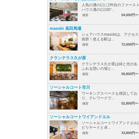
人気の溝の口に2件目のファース
ハウス溝の口100⁺...
54,000円〜
個室
masobi 高田馬場
シェアハウスmasobiは、アクセス
抜群！使える駅は...
72,000円〜
個室
クランテラス久が原
クランテラス久が原は緑と光があ
ふれる憩いの場と...
59,800円〜
個室
ソーシャルコート市川
ワーキングスペースも併設してお
り、テレワークで...
52,800円〜
個室
ソーシャルコートワイアンドエル
ソーシャルコートワイアンドエル|
ビリヤードと卓...
33,800円〜
個室