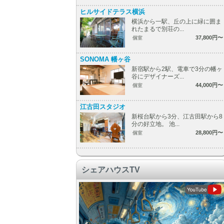
ヒルサイドテラス横浜
横浜から一駅、丘の上に緑に囲ま
れたまるで別荘の...
37,800円〜
個室
SONOMA 幡ヶ谷
新宿駅から2駅、電車で3分の幡ヶ
谷にデザイナーズ...
44,000円〜
個室
江古田スタジオ
新桜台駅から3分、江古田駅から8
分の好立地。 池...
28,800円〜
個室
シェアハウスTV