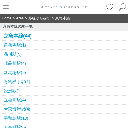
Home
>
Area
>
路線から探す
>
京急本線
京急本線の駅一覧
京急本線(44)
泉岳寺駅(1)
品川駅(9)
北品川駅(4)
新馬場駅(5)
青物横丁駅(1)
鮫洲駅(1)
立会川駅(4)
大森海岸駅(4)
平和島駅(10)
大森町駅(6)