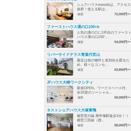
シェアハウスmasobiは、アクセス
抜群！使える駅は...
72,000円〜
個室
ファーストハウス溝の口100+b
人気の溝の口に2件目のファース
ハウス溝の口100⁺...
54,000円〜
個室
リバーサイドテラス青葉代官山
最近は他の物件と差別化を図るた
め、様々なコンセ...
63,800円〜
個室
JFハウス大崎ワークシティ
新規OPEN。ワークスペース付、
全35室のソーシャル...
59,000円〜
個室
ネストシェアハウス大塚巣鴨
都営荒川線 庚申塚駅徒歩3分！！
都営三田線（西...
58,000円〜
個室