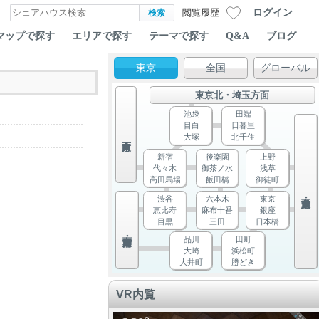
ログイン
閲覧履歴
マップで探す
エリアで探す
テーマで探す
Q&A
ブログ
東京
全国
グローバル
東京北・埼玉方面
池袋
田端
目白
日暮里
大塚
北千住
新宿
後楽園
上野
代々木
御茶ノ水
浅草
高田馬場
飯田橋
御徒町
渋谷
六本木
東京
恵比寿
麻布十番
銀座
目黒
三田
日本橋
品川
田町
大崎
浜松町
大井町
勝どき
VR内覧