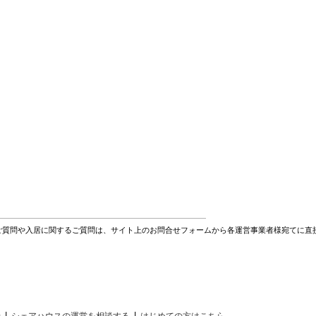
ご質問や入居に関するご質問は、サイト上のお問合せフォームから各運営事業者様宛てに直
|
|
せ
シェアハウスの運営を相談する
はじめての方はこちら