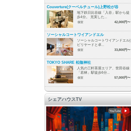
Couverture(クーベルチュール)上野松が谷
地下鉄日比谷線「入谷」駅から徒
歩4分。 充実した...
42,000円〜
個室
ソーシャルコートワイアンドエル
ソーシャルコートワイアンドエル|
ビリヤードと卓...
33,800円〜
個室
TOKYO SHARE 松陰神社
人気の三軒茶屋エリア、世田谷線
「若林」駅徒歩6分...
57,000円〜
個室
シェアハウスTV