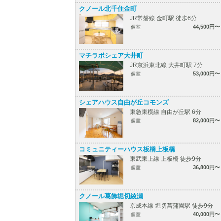
クノール北千住金町
JR常磐線 金町駅 徒歩6分
44,500円〜
個室
マチラボシェア大井町
JR京浜東北線 大井町駅 7分
53,000円〜
個室
シェアハウス自由が丘コモンズ
東急東横線 自由が丘駅 6分
82,000円〜
個室
コミュニティーハウス板橋上板橋
東武東上線 上板橋 徒歩9分
36,800円〜
個室
クノール葛飾堀切綾瀬
京成本線 堀切菖蒲園駅 徒歩9分
40,000円〜
個室