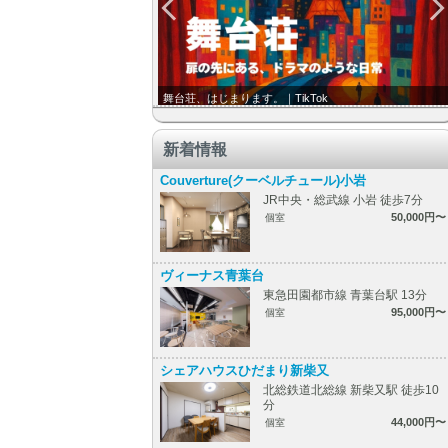
舞台荘、はじまります。｜TikTok
新着情報
Couverture(クーベルチュール)小岩
JR中央・総武線 小岩 徒歩7分
50,000円〜
個室
ヴィーナス青葉台
東急田園都市線 青葉台駅 13分
95,000円〜
個室
シェアハウスひだまり新柴又
北総鉄道北総線 新柴又駅 徒歩10
分
44,000円〜
個室