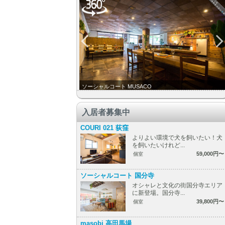
ソーシャルコート MUSACO
入居者募集中
COURI 021 荻窪
よりよい環境で犬を飼いたい！犬
を飼いたいけれど...
59,000円〜
個室
ソーシャルコート 国分寺
オシャレと文化の街国分寺エリア
に新登場。国分寺...
39,800円〜
個室
masobi 高田馬場