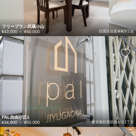
フリープラン武蔵小山
¥43,000
～
¥50,000
目黒区目黒本町6丁目
PAL自由が丘1
¥34,800
～
¥50,000
東京都目黒区緑が丘1丁目