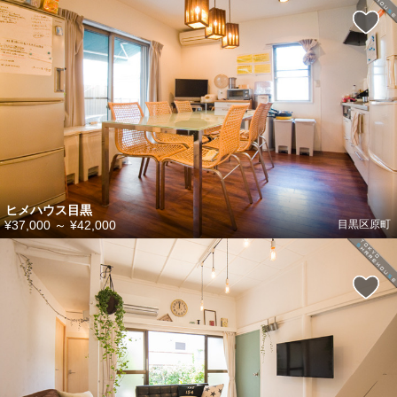
ヒメハウス目黒
¥37,000
～
¥42,000
目黒区原町