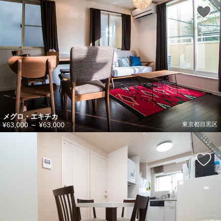
メグロ・エキチカ
¥63,000
～
¥63,000
東京都目黒区