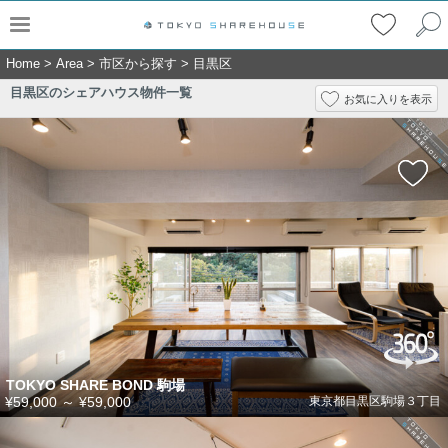
Home
>
Area
>
市区から探す
>
目黒区
目黒区のシェアハウス物件一覧
お気に入りを表示
TOKYO SHARE BOND 駒場
¥59,000
～
¥59,000
東京都目黒区駒場３丁目