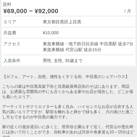
賃料
¥69,000 ~ ¥92,000
/ 月
エリア
東京都目黒区上目黒
共益費
¥10,000
アクセス
東急東横線・地下鉄日比谷線 中目黒駅 徒歩7分
東急東横線 代官山駅 徒歩15分
入居条件
男性, 女性, 35歳まで
【カフェ。アート。自然。感性をくすぐる街、中目黒のシェアハウス】
こちらの家は中目黒高架下街と目黒銀座商店街のそばにあります。周辺
は、お洒落な雰囲気の中にも古くからある家やお店が混在した、どこか落
ち着いたエリア。
アーティストやクリエイターも多く住み、ハイセンスなお店が点在する人
気の高いエリアですが、駅前を離れると静かで緑も多く、力の抜けた過ご
し方もできるのが中目黒の魅力です。
家の近くの遊歩道沿いに歩くと、世田谷公園もすぐ近く。代官山や恵比寿
には歩いて行くことができ、自転車があれば渋谷や表参道も10～15分ほど