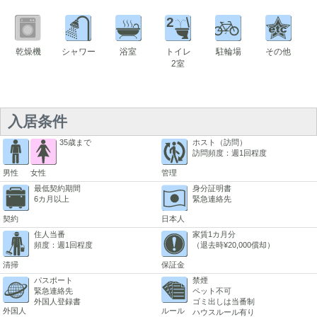
2
乾燥機
シャワー
浴室
トイレ
駐輪場
その他
2室
入居条件
35歳まで
ホスト（訪問）
訪問頻度：週1回程度
男性
女性
管理
最低契約期間
身分証明書
6カ月以上
緊急連絡先
契約
日本人
住人当番
家賃1カ月分
頻度：週1回程度
（退去時¥20,000償却）
清掃
保証金
パスポート
禁煙
緊急連絡先
ペット不可
外国人登録書
ゴミ出しは当番制
外国人
ルール
ハウスルール有り