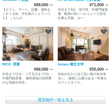
¥69,000
～
¥71,000
～
【カフェ。アート。読書。感性を
渋谷まで4分。地下鉄・半蔵門線直
くすぐる街、中目黒のシェアハウ
通。眺望の良いバルコニーで在宅
ス】 こちらの...
仕事も可能。ヨー...
RICO. 用賀
hotaru 都立大学
¥68,000
～
¥55,000
～
渋谷まで11分・二子玉川まで2分・
自由が丘からほど近い桜の並木道
半蔵門線直通。 都内屈指の自然豊
沿い。 縁側とお庭のある一軒家を
かな高級住宅街...
カフェスタイル...
運営物件一覧を見る