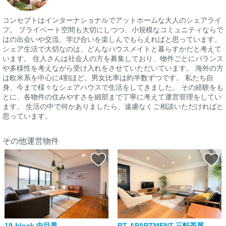
コンセプトはインターナショナルでアットホームな大人のシェアライ
フ。 プライベート空間も大切にしつつ、小規模なコミュニティならで
はの出会いや交流、学び合いを楽しんでもらえればと思っています。
シェア生活で大切なのは、どんなハウスメイトと暮らすかだと考えて
います。 住人さんは社会人の方を募集しており、物件ごとにバランス
や多様性を考えながら受け入れをさせていただいています。 海外の方
は欧米系を中心に4割ほど。男女比率は約半数ずつです。 私たち自
身、今まで様々なシェアハウスで生活をしてきました。 その経験をも
とに、各物件の住みやすさを細部まで丁寧に考えて運営管理をしてい
ます。 生活の中で何かありましたら、遠慮なくご相談いただければと
思っています。
その他運営物件
19-block 中目黒
RT. APARTMENT 三軒茶屋