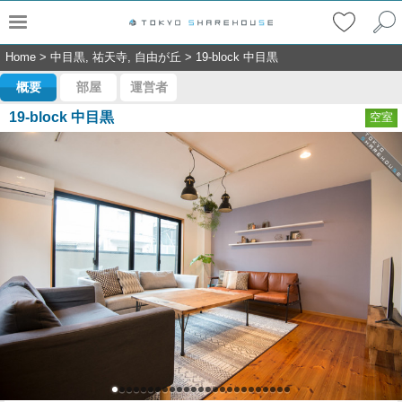
Home
>
中目黒, 祐天寺, 自由が丘
>
19-block 中目黒
概要
部屋
運営者
19-block 中目黒
空室