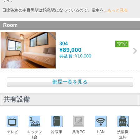
です。
日比谷線の中目黒駅は始発駅になっているので、電車を
...もっと見る
Room
304
空室
¥89,000
共益費:
¥10,000
部屋一覧を見る
共有設備
1
テレビ
キッチン
冷蔵庫
共有PC
LAN
洗濯機
1台
無料