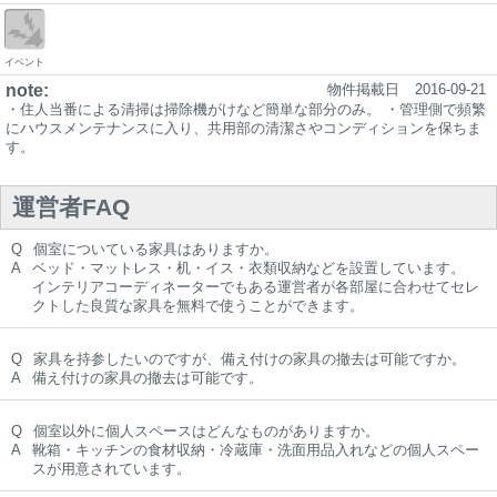
イベント
note:
物件掲載日
2016-09-21
・住人当番による清掃は掃除機がけなど簡単な部分のみ。 ・管理側で頻繁
にハウスメンテナンスに入り、共用部の清潔さやコンディションを保ちま
す。
運営者FAQ
Q
個室についている家具はありますか。
A
ベッド・マットレス・机・イス・衣類収納などを設置しています。
インテリアコーディネーターでもある運営者が各部屋に合わせてセレ
クトした良質な家具を無料で使うことができます。
Q
家具を持参したいのですが、備え付けの家具の撤去は可能ですか。
A
備え付けの家具の撤去は可能です。
Q
個室以外に個人スペースはどんなものがありますか。
A
靴箱・キッチンの食材収納・冷蔵庫・洗面用品入れなどの個人スペー
スが用意されています。