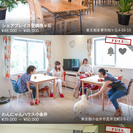
シェアプレイス聖蹟桜ヶ丘
¥48,000
～
¥48,000
東京都多摩市桜ケ丘4-33-10
わんにゃんハウス小金井
¥39,000
～
¥50,000
東京都小金井市貫井北町2-5-22