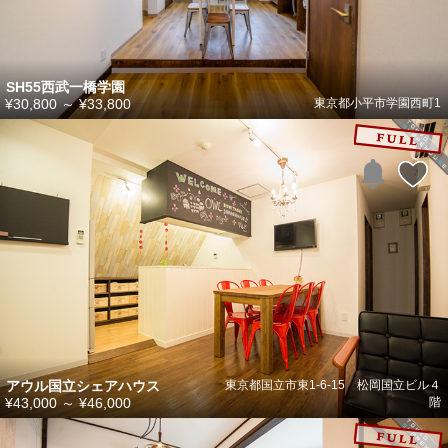
SH55西武一橋学園
¥30,800
～
¥33,800
東京都小平市学園西町1
アウル国立シェアハウス
東京都国立市東1-6-15 松岡国立ビル４
¥43,000
～
¥46,000
階