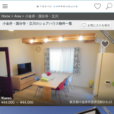
Home
>
Area
>
小金井・国分寺・立川
小金井・国分寺・立川のシェアハウス物件一覧
お気に入りを表示
Karen
¥44,000
～
¥44,000
東京都小金井市貫井北町2-5-23