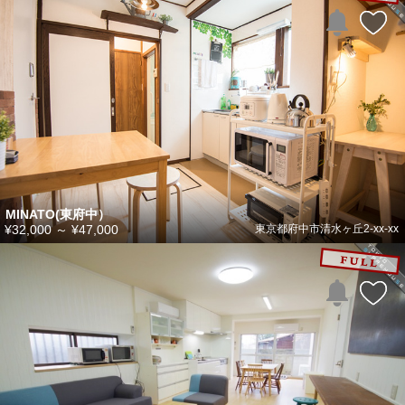
MINATO(東府中）
¥32,000
～
¥47,000
東京都府中市清水ヶ丘2-xx-xx