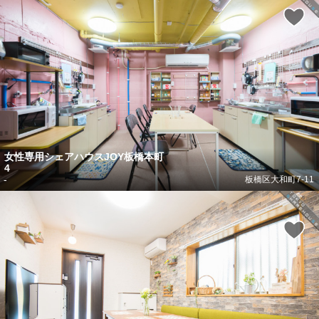
女性専用シェアハウスJOY板橋本町
4
-
板橋区大和町7-11