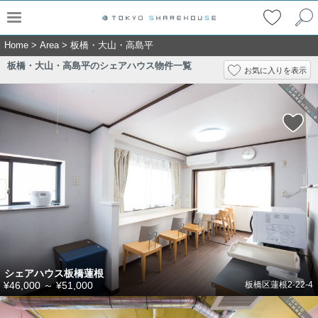
Home
>
Area
>
板橋・大山・高島平
板橋・大山・高島平のシェアハウス物件一覧
お気に入りを表示
シェアハウス板橋蓮根
¥46,000
～
¥51,000
板橋区蓮根2-22-4