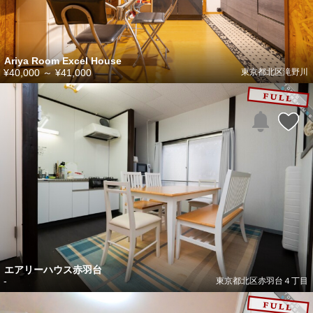
Ariya Room Excel House
¥40,000
～
¥41,000
東京都北区滝野川
エアリーハウス赤羽台
-
東京都北区赤羽台４丁目