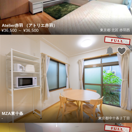
Atelier赤羽 （アトリエ赤羽）
¥36,500
～
¥36,500
東京都 北区 赤羽西
MZA東十条
-
東京都中十条２丁目