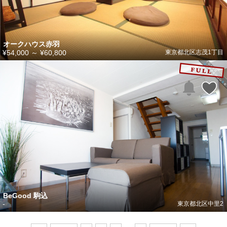
オークハウス赤羽
¥54,000
～
¥60,800
東京都北区志茂1丁目
BeGood 駒込
-
東京都北区中里2