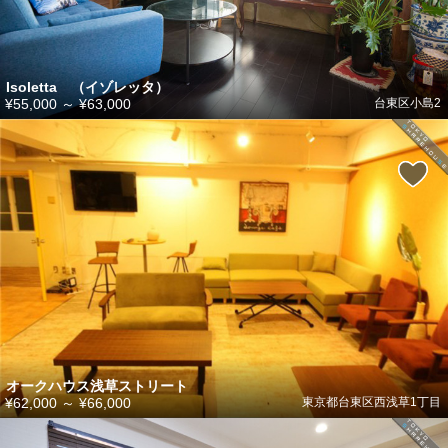
Isoletta （イゾレッタ）
¥55,000
～
¥63,000
台東区小島2
オークハウス浅草ストリート
¥62,000
～
¥66,000
東京都台東区西浅草1丁目