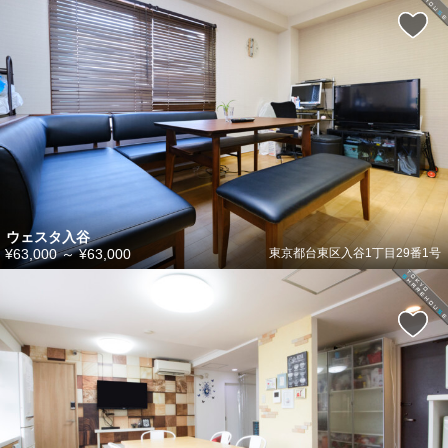
ウェスタ入谷
¥63,000
～
¥63,000
東京都台東区入谷1丁目29番1号