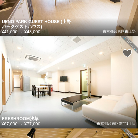
UENO PARK GUEST HOUSE (上野
パークゲストハウス)
¥41,000
～
¥48,000
東京都台東区東上野
FRESHROOM浅草
¥67,000
～
¥77,000
東京都台東区雷門1丁目