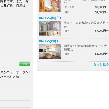
た内装です。また、緑
分
井町線、目黒線...
30,000円〜
ドミトリー
51,000円〜
個室
XROSS早稲田1
東京メトロ副都心線 雑司が谷駅 7
分
57,000円〜
個室
XROSS大崎1
山手線/埼京線/湘南新宿ライン 大
崎駅 ...
51,000円〜
個室
空室
もっと見る
スがニューオープン!
ーありと嬉...