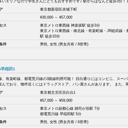
多いエリアなので学生さんにとてもおすすめです♪ 駅からはなんと徒歩3分！ドミ
ア
東京都新宿区赤城下町
¥30,000
～
¥57,000
セス
東京メトロ東西線 神楽坂駅 徒歩3分
東京メトロ東西線・南北線・有楽町線・JR総武線・
駅 徒歩10分
条件
男性, 女性 (男女共有 / 8世帯)
S早稲田1
線、有楽町線、都電荒川線の3路線利用可能！ 目白通りにはコンビニ、スー
並んでおり、物件近くにはドラッグストア、パン屋さんがあります。 また、閑静
ア
東京都文京区目白台1
¥57,000
～
¥59,000
セス
東京メトロ副都心線 雑司が谷駅 7分
都電荒川線 早稲田駅 5分
条件
男性, 女性 (男女共有 / 6世帯)