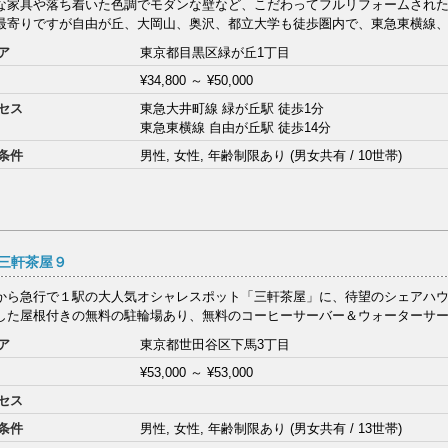
な家具や落ち着いた色調でモダンな壁など、こだわってフルリフォームされ
最寄りですが自由が丘、大岡山、奥沢、都立大学も徒歩圏内で、東急東横線、大
ア
東京都目黒区緑が丘1丁目
¥34,800
～
¥50,000
セス
東急大井町線 緑が丘駅 徒歩1分
東急東横線 自由が丘駅 徒歩14分
条件
男性, 女性, 年齢制限あり (男女共有 / 10世帯)
三軒茶屋９
から急行で１駅の大人気オシャレスポット「三軒茶屋」に、待望のシェアハウ
した屋根付きの無料の駐輪場あり、無料のコーヒーサーバー＆ウォーターサーバ
ア
東京都世田谷区下馬3丁目
¥53,000
～
¥53,000
セス
条件
男性, 女性, 年齢制限あり (男女共有 / 13世帯)