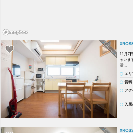
XROS
11月
ゃいま
活...
エリ
賃料
アク
入居
XROS