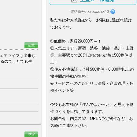
電話番号:
xx-xxxx-xx46
私たちは4つの理由から、お客様に選ばれ続け
ております。
①低価格→家賃29,800円～！
空室
②人気エリア→新宿・渋谷・池袋・品川・上野
等、主要駅まで20分以内の好立地に500物件以
シェアライフも出来ち
いるので、とても生
上！
③住み心地保証→当社500物件・6,000室以上の
物件間の移動が無料！
④サービスへのこだわり→清掃・巡回管理・各
種イベント等
今後もお客様が『住んでよかった』と思える物
件づくりを目指して参ります。
お問合せ、内見希望、OPEN予定物件など、お
気軽にご連絡下さい。
空室