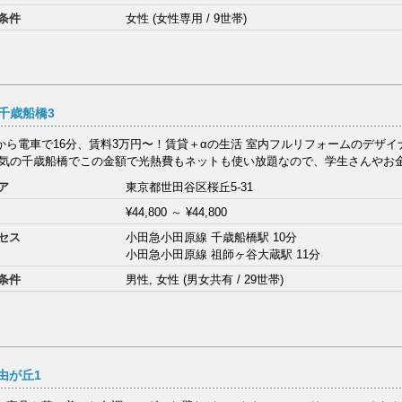
条件
女性 (女性専用 / 9世帯)
千歳船橋3
から電車で16分、賃料3万円〜！賃貸＋αの生活 室内フルリフォームのデザ
人気の千歳船橋でこの金額で光熱費もネットも使い放題なので、学生さんやお金を
ア
東京都世田谷区桜丘5-31
¥44,800
～
¥44,800
セス
小田急小田原線 千歳船橋駅 10分
小田急小田原線 祖師ヶ谷大蔵駅 11分
条件
男性, 女性 (男女共有 / 29世帯)
自由が丘1