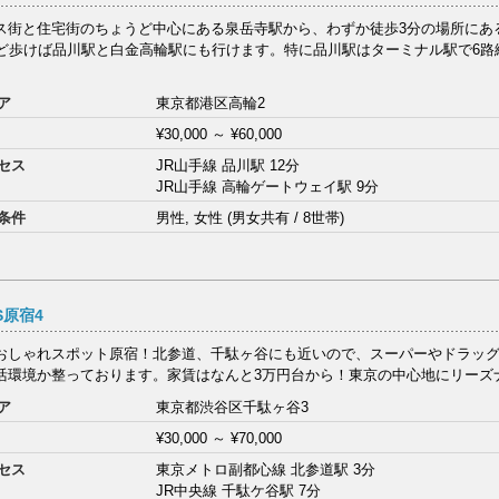
ス街と住宅街のちょうど中心にある泉岳寺駅から、わずか徒歩3分の場所にあ
ほど歩けば品川駅と白金高輪駅にも行けます。特に品川駅はターミナル駅で6路
ア
東京都港区高輪2
¥30,000
～
¥60,000
セス
JR山手線 品川駅 12分
JR山手線 高輪ゲートウェイ駅 9分
条件
男性, 女性 (男女共有 / 8世帯)
S原宿4
おしゃれスポット原宿！北参道、千駄ヶ谷にも近いので、スーパーやドラッ
活環境か整っております。家賃はなんと3万円台から！東京の中心地にリーズナ
ア
東京都渋谷区千駄ヶ谷3
¥30,000
～
¥70,000
セス
東京メトロ副都心線 北参道駅 3分
JR中央線 千駄ケ谷駅 7分