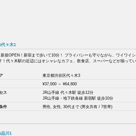
S代々木1
7日新規OPEN！新宿まで歩いて10分！ プライバシーも守りながら、ワイワイ
す！代々木駅の近辺にはオシャレなカフェ、飲食店、スーパーなどが揃って
ア
東京都渋谷区代々木3
¥37,000
～
¥64,800
セス
JR山手線 代々木駅 徒歩12分
JR山手線・地下鉄各線 新宿駅 徒歩10分
条件
男性, 女性, 30代まで (男女共有 / 7世帯)
S品川1