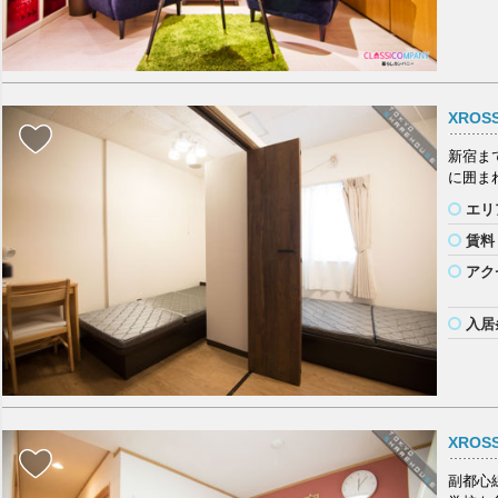
XROS
新宿ま
に囲ま
エリ
賃料
アク
入居
XROS
副都心