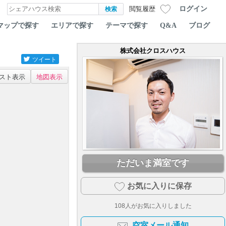
ログイン
閲覧履歴
マップで探す
エリアで探す
テーマで探す
Q&A
ブログ
株式会社クロスハウス
ツイート
スト表示
地図表示
ただいま満室です
お気に入りに保存
108
人がお気に入りしました
空室メール通知