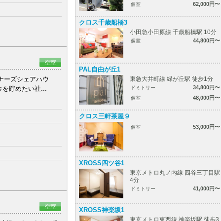
62,000円〜
個室
クロス千歳船橋3
小田急小田原線 千歳船橋駅 10分
44,800円〜
個室
空室
PAL自由が丘1
東急大井町線 緑が丘駅 徒歩1分
イナーズシェアハウ
34,800円〜
ドミトリー
貯めたい社...
48,000円〜
個室
クロス三軒茶屋９
53,000円〜
個室
XROSS四ツ谷1
東京メトロ丸ノ内線 四谷三丁目駅
4分
41,000円〜
ドミトリー
空室
XROSS神楽坂1
東京メトロ東西線 神楽坂駅 徒歩3