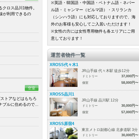
※英語・韓国語・中国語・ベトナム語・ネパー
るクロス品川1物件。
ル語・ミャンマー（ビルマ語）・スリランカ
線が利用できるの
（シンハラ語）にも対応しておりますので、海
外のお客様も安心してご入居いただけます！
※女性の方には女性専用物件も各エリアにご用
意しております！
運営者物件一覧
XROSS代々木1
JR山手線 代々木駅 徒歩12分
37,000円〜
ドミトリー
58,000円〜
個室
空室
XROSS品川1
グストアなどはもちろ
JR山手線 品川駅 12分
ブルに住めるので...
30,000円〜
ドミトリー
57,000円〜
個室
XROSS原宿4
東京メトロ副都心線 北参道駅 3分
30,000円〜
ドミトリー