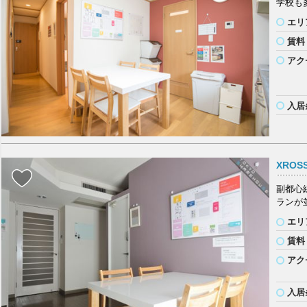
学校も
エリ
賃料
アク
入居
XROS
副都心
ランが
エリ
賃料
アク
入居