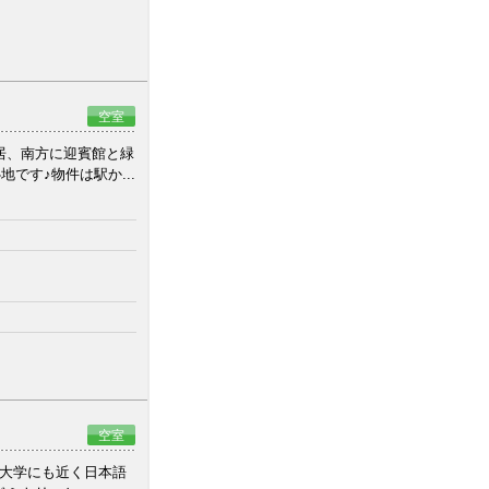
空室
居、南方に迎賓館と緑
です♪物件は駅か...
空室
田大学にも近く日本語