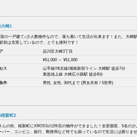
S大崎1
5室の一戸建て♪少人数物件なので、落ち着いて生活が出来ます！また、大崎駅
 駅前は充実しているので、とても便利です！
ア
品川区大崎3丁目
¥51,000
～
¥51,000
セス
山手線/埼京線/湘南新宿ライン 大崎駅 徒歩7分
東急池上線 大崎広小路駅 徒歩8分
条件
男性, 女性, 30代まで (男女共有 / 5世帯)
S桜新町2
さんの街、桜新町にXROSSの2件目の物件ができました！全室個室、5名の少
ーパー、コンビニ、銀行、郵便局など何でも揃っているので生活には困りません！