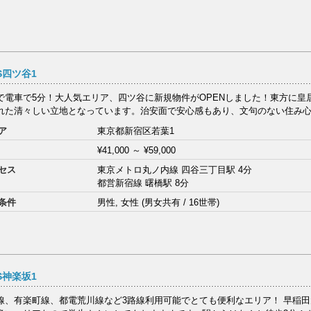
S四ツ谷1
で電車で5分！大人気エリア、四ツ谷に新規物件がOPENしました！東方に皇
れた清々しい立地となっています。治安面で安心感もあり、文句のない住み心地
ア
東京都新宿区若葉1
¥41,000
～
¥59,000
セス
東京メトロ丸ノ内線 四谷三丁目駅 4分
都営新宿線 曙橋駅 8分
条件
男性, 女性 (男女共有 / 16世帯)
S神楽坂1
線、有楽町線、都電荒川線など3路線利用可能でとても便利なエリア！ 早稲