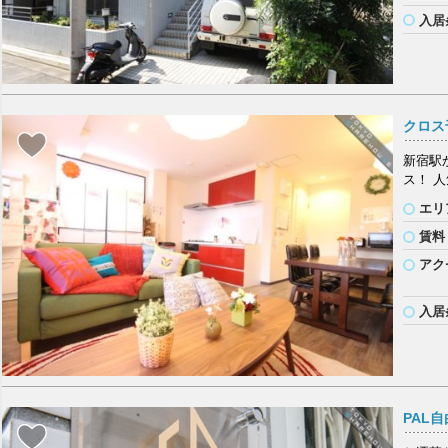
入居
クロス
新宿駅
ス！ 
エリ
賃料
アク
入居
PAL