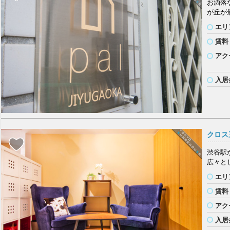
お洒落
が丘が
エリ
賃料
アク
入居
クロス
渋谷駅
広々と
エリ
賃料
アク
入居