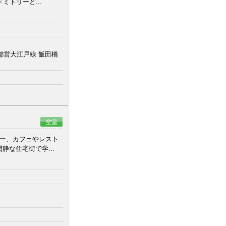
トリーと...
都営大江戸線 飯田橋
空室
パー、カフェやレスト
な住宅街で学...