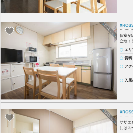
XROS
個室が
立地！
エリ
賃料
アク
入居
XROS
サザエ
にはス