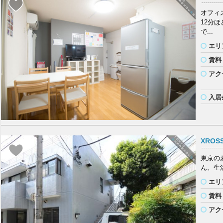
オフィ
12分
で...
エリ
賃料
アク
入居
XROS
東京の
ん、生
エリ
賃料
アク