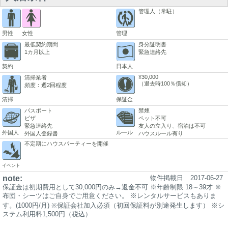
管理人（常駐）
男性
女性
管理
最低契約期間
身分証明書
1カ月以上
緊急連絡先
契約
日本人
¥30,000
清掃業者
（退去時100％償却）
頻度：週2回程度
清掃
保証金
パスポート
禁煙
ビザ
ペット不可
緊急連絡先
友人の立入り、宿泊は不可
外国人
ルール
外国人登録書
ハウスルール有り
不定期にハウスパーティーを開催
イベント
note:
物件掲載日
2017-06-27
保証金は初期費用として30,000円のみ→返金不可 ※年齢制限 18～39才 ※
布団・シーツはご自身でご用意ください。 ※レンタルサービスもありま
す。(1000円/月) ※保証会社加入必須（初回保証料が別途発生します） ※シ
ステム利用料1,500円（税込）