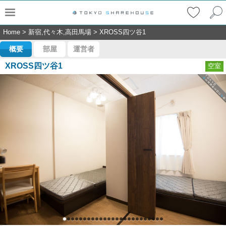
Home
>
新宿,代々木,高田馬場
>
XROSS四ツ谷1
概要
部屋
運営者
XROSS四ツ谷1
空室