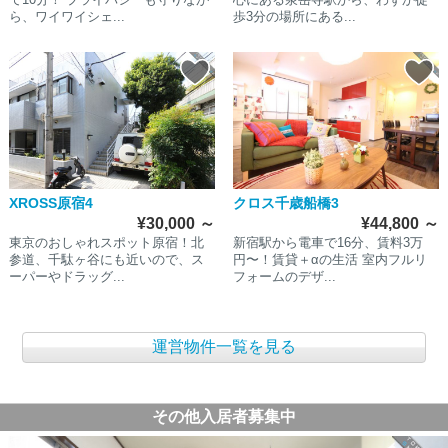
ら、ワイワイシェ...
歩3分の場所にある...
XROSS原宿4
クロス千歳船橋3
¥30,000
～
¥44,800
～
東京のおしゃれスポット原宿！北
新宿駅から電車で16分、賃料3万
参道、千駄ヶ谷にも近いので、ス
円〜！賃貸＋αの生活 室内フルリ
ーパーやドラッグ...
フォームのデザ...
運営物件一覧を見る
その他入居者募集中