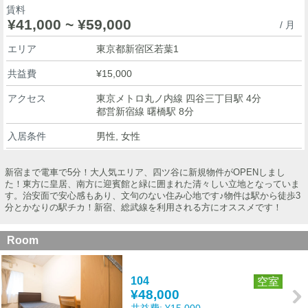
賃料
¥41,000 ~ ¥59,000
/ 月
エリア
東京都新宿区若葉1
共益費
¥15,000
アクセス
東京メトロ丸ノ内線 四谷三丁目駅 4分
都営新宿線 曙橋駅 8分
入居条件
男性, 女性
新宿まで電車で5分！大人気エリア、四ツ谷に新規物件がOPENしまし
た！東方に皇居、南方に迎賓館と緑に囲まれた清々しい立地となっていま
す。治安面で安心感もあり、文句のない住み心地です♪物件は駅から徒歩3
分とかなりの駅チカ！新宿、総武線を利用される方にオススメです！
Room
104
空室
¥48,000