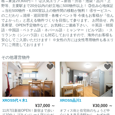
格→家賃29,800円～！ ②人気エリア→新宿・渋谷・池袋・品川・上
野等、主要駅まで20分以内の好立地に500物件以上！ ③住み心地保証
→当社500物件・6,000室以上の物件間の移動が無料！ ④サービスへ
のこだわり→清掃・巡回管理・各種イベント等 今後もお客様が『住ん
でよかった』と思える物件づくりを目指して参ります。 お問合せ、内
見希望、OPEN予定物件など、お気軽にご連絡下さい。 ※英語・韓国
語・中国語・ベトナム語・ネパール語・ミャンマー（ビルマ語）・ス
リランカ（シンハラ語）にも対応しておりますので、海外のお客様も
安心してご入居いただけます！ ※女性の方には女性専用物件も各エリ
アにご用意しております！
その他運営物件
XROSS代々木1
XROSS品川1
¥37,000
～
¥30,000
～
11月7日新規OPEN！新宿まで歩い
オフィス街と住宅街のちょうど中
て10分！ プライバシーも守りなが
心にある泉岳寺駅から、わずか徒