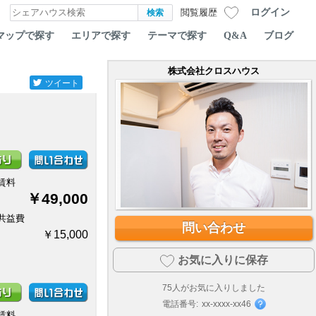
ログイン
閲覧履歴
マップで探す
エリアで探す
テーマで探す
Q&A
ブログ
株式会社クロスハウス
ツイート
賃料
￥49,000
共益費
問い合わせ
￥15,000
お気に入りに保存
75
人がお気に入りしました
電話番号:
xx-xxxx-xx46
賃料