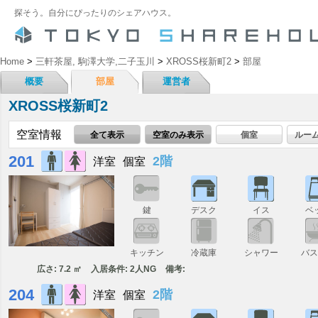
探そう。自分にぴったりのシェアハウス。
Home
>
三軒茶屋, 駒澤大学,二子玉川
>
XROSS桜新町2
>
部屋
概要
部屋
運営者
XROSS桜新町2
空室情報
全て表示
空室のみ表示
個室
ルー
201
2階
洋室
個室
鍵
デスク
イス
ベ
キッチン
冷蔵庫
シャワー
バ
広さ: 7.2 ㎡
入居条件: 2人NG
備考:
204
2階
洋室
個室