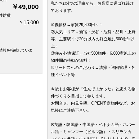
私たちは4つの理由から、お客様に選ばれ続け
￥49,000
ております。
共益費
￥15,000
①低価格→家賃29,800円～！
②人気エリア→新宿・渋谷・池袋・品川・上野
等、主要駅まで20分以内の好立地に500物件以
上！
情報を掲載していま
③住み心地保証→当社500物件・6,000室以上の
物件間の移動が無料！
④サービスへのこだわり→清掃・巡回管理・各
種イベント等
今後もお客様が『住んでよかった』と思える物
件づくりを目指して参ります。
お問合せ、内見希望、OPEN予定物件など、お
気軽にご連絡下さい。
※英語・韓国語・中国語・ベトナム語・ネパー
ル語・ミャンマー（ビルマ語）・スリランカ
（シンハラ語）にも対応しておりますので、海