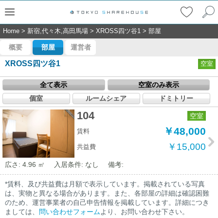
Home
>
新宿,代々木,高田馬場
>
XROSS四ツ谷1
>
部屋
概要
部屋
運営者
XROSS四ツ谷1
空室
全て表示
空室のみ表示
個室
ルームシェア
ドミトリー
104
空室
￥48,000
賃料
￥15,000
共益費
広さ: 4.96 ㎡
入居条件: なし
備考:
*賃料、及び共益費は月額で表示しています。掲載されている写真
は、実物と異なる場合があります。また、各部屋の詳細は確認困難
のため、運営事業者の自己申告情報を掲載しています。詳細につき
ましては、
問い合わせフォーム
より、お問い合わせ下さい。