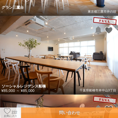
グラン三鷹台
-
東京都三鷹市井の頭
ソーシャルレジデンス船橋
¥85,000
～
¥85,000
千葉県船橋市本中山3丁目
問い合わせ
222
お気に入り