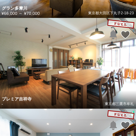
グラン多摩川
¥66,000
～
¥70,000
東京都大田区下丸子2-18-23
プレミア吉祥寺
-
東京都三鷹市牟礼