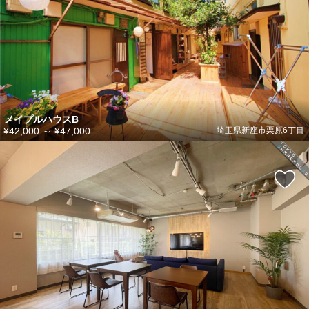
メイプルハウスB
¥42,000
～
¥47,000
埼玉県新座市栗原6丁目