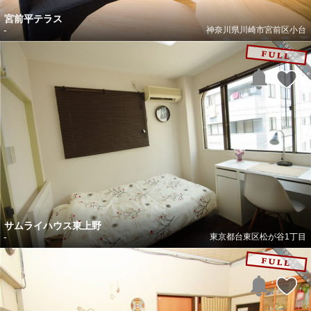
宮前平テラス
-
神奈川県川崎市宮前区小台
サムライハウス東上野
-
東京都台東区松が谷1丁目