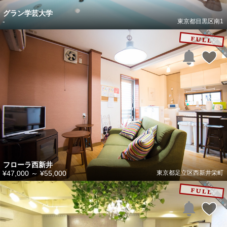
グラン学芸大学
-
東京都目黒区南1
フローラ西新井
¥47,000
～
¥55,000
東京都足立区西新井栄町