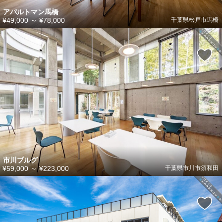
アパルトマン馬橋
¥49,000
～
¥78,000
千葉県松戸市馬橋
市川ブルグ
¥59,000
～
¥223,000
千葉県市川市須和田