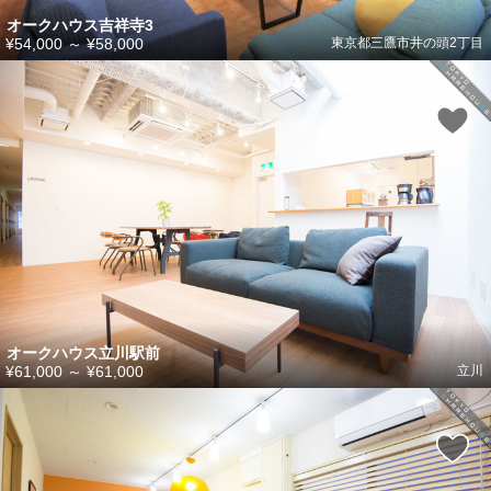
オークハウス吉祥寺3
¥54,000
～
¥58,000
東京都三鷹市井の頭2丁目
オークハウス立川駅前
¥61,000
～
¥61,000
立川