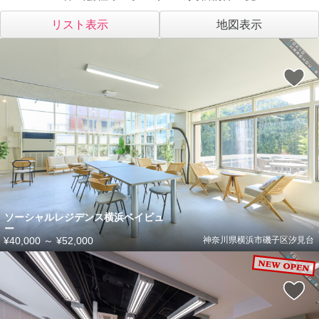
リスト表示
地図表示
ソーシャルレジデンス横浜ベイビュ
ー
¥40,000
～
¥52,000
神奈川県横浜市磯子区汐見台