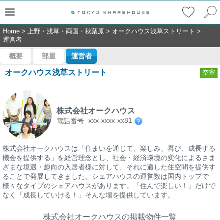
Home
>
上野・浅草・両国・秋葉原
>
オークハウス浅草ストリート
>
運営者
概要
部屋
運営者
オークハウス浅草ストリート
空室
株式会社オークハウス
xxx-xxxx-xx81
電話番号:
株式会社オークハウスは「住まいを通じて、楽しみ、喜び、成長する
機会を提供する」を経営理念とし、社会・経済環境の変化によるさま
ざまな境遇・趣向の入居者様に対して、それに適した住空間を提供す
ることで発展してきました。シェアハウスの運営数は国内トップで
様々なタイプのシェアハウスがあります。「住んで楽しい！」だけで
なく「成長していける！」そんな場を提供しています。
株式会社オークハウスの掲載物件一覧