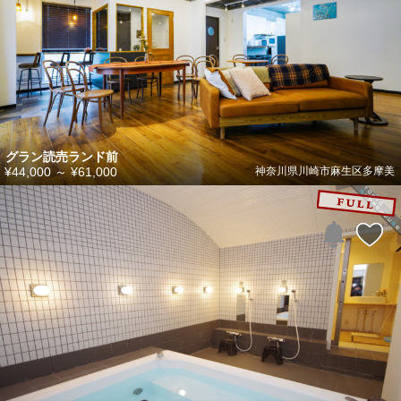
グラン読売ランド前
¥44,000
～
¥61,000
神奈川県川崎市麻生区多摩美