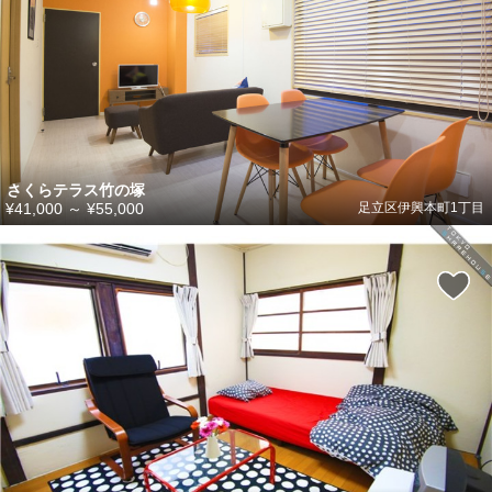
さくらテラス竹の塚
¥41,000
～
¥55,000
足立区伊興本町1丁目