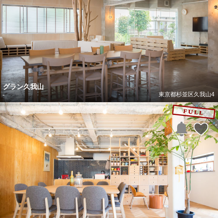
グラン久我山
-
東京都杉並区久我山4