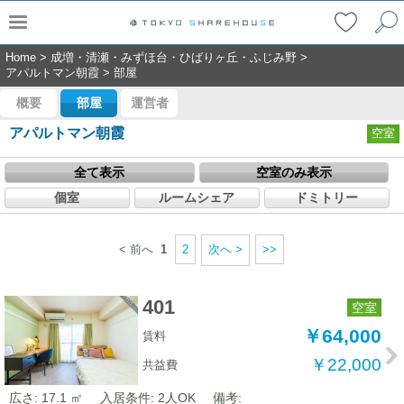
Home
>
成増・清瀬・みずほ台・ひばりヶ丘・ふじみ野
>
アパルトマン朝霞
>
部屋
概要
部屋
運営者
アパルトマン朝霞
空室
全て表示
空室のみ表示
個室
ルームシェア
ドミトリー
< 前へ
1
2
次へ >
>>
401
空室
￥64,000
賃料
￥22,000
共益費
広さ: 17.1 ㎡
入居条件: 2人OK
備考: