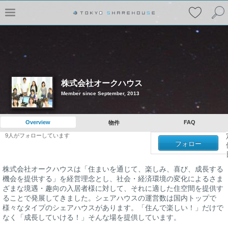
株式会社オークハウス
Member since September, 2013
Overview
FAQ
物件
9
人がフォローしています
フォロー
株式会社オークハウスは「住まいを通じて、楽しみ、喜び、成長する
機会を提供する」を経営理念とし、社会・経済環境の変化によるさま
ざまな境遇・趣向の入居者様に対して、それに適した住空間を提供す
ることで発展してきました。シェアハウスの運営数は国内トップで
様々なタイプのシェアハウスがあります。「住んで楽しい！」だけで
なく「成長していける！」そんな場を提供しています。