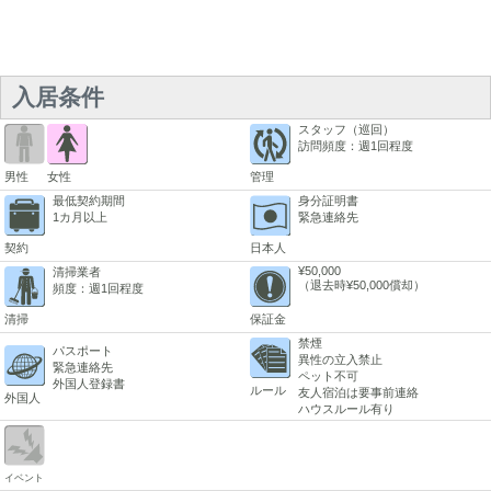
入居条件
スタッフ（巡回）
訪問頻度：週1回程度
男性
女性
管理
最低契約期間
身分証明書
1カ月以上
緊急連絡先
契約
日本人
¥50,000
清掃業者
（退去時¥50,000償却）
頻度：週1回程度
清掃
保証金
禁煙
パスポート
異性の立入禁止
緊急連絡先
ペット不可
外国人登録書
ルール
友人宿泊は要事前連絡
外国人
ハウスルール有り
イベント