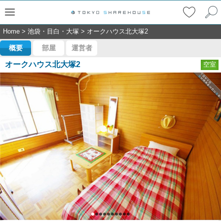
Home
>
池袋・目白・大塚
>
オークハウス北大塚2
概要
部屋
運営者
オークハウス北大塚2
空室