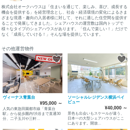
株式会社オークハウスは「住まいを通じて、楽しみ、喜び、成長する
機会を提供する」を経営理念とし、社会・経済環境の変化によるさま
ざまな境遇・趣向の入居者様に対して、それに適した住空間を提供す
ることで発展してきました。シェアハウスの運営数は国内トップで
様々なタイプのシェアハウスがあります。「住んで楽しい！」だけで
なく「成長していける！」そんな場を提供しています。
その他運営物件
ヴィーナス青葉台
ソーシャルレジデンス横浜ベイ
ビュー
¥95,000
～
¥40,000
～
人気の東急田園都市線「青葉台
景色も出会いもスケールが違う、
駅」から徒歩圏内!渋谷まで直通30
日本一の大型シェアハウスがここ
分、二子玉川や三軒...
にあります。開放...