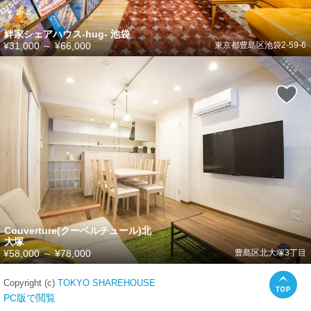
絆家シェアハウス-hug- 池袋
¥31,000
～
¥66,000
東京都豊島区池袋2-59-6
Couverture(クーベルチュール)北
大塚
¥58,000
～
¥78,000
豊島区北大塚3丁目
Copyright (c)
TOKYO SHAREHOUSE
PC版で閲覧