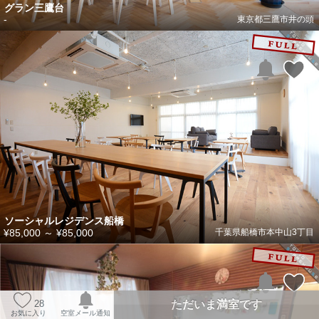
グラン三鷹台
-
東京都三鷹市井の頭
ソーシャルレジデンス船橋
¥85,000
～
¥85,000
千葉県船橋市本中山3丁目
ただいま満室です
28
お気に入り
空室メール通知