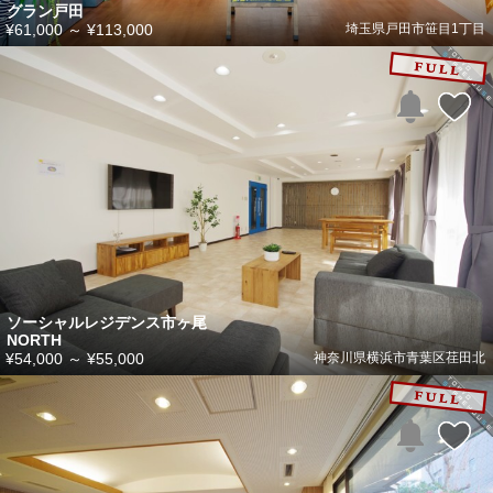
グラン戸田
¥61,000
～
¥113,000
埼玉県戸田市笹目1丁目
ソーシャルレジデンス市ヶ尾
NORTH
¥54,000
～
¥55,000
神奈川県横浜市青葉区荏田北