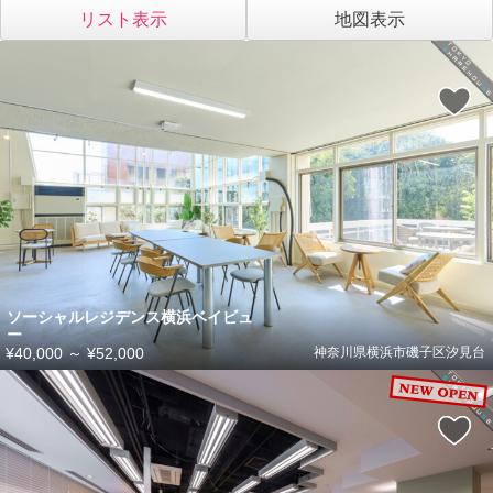
リスト表示
地図表示
ソーシャルレジデンス横浜ベイビュ
ー
¥40,000
～
¥52,000
神奈川県横浜市磯子区汐見台