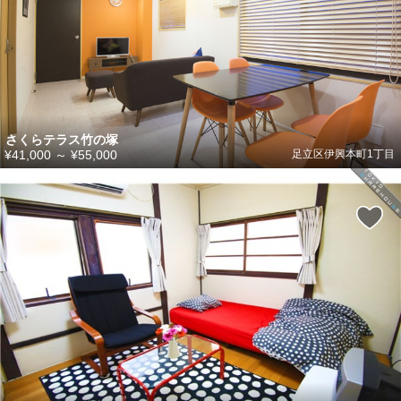
さくらテラス竹の塚
¥41,000
～
¥55,000
足立区伊興本町1丁目