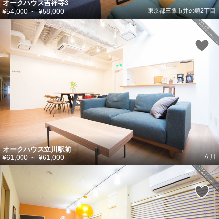
オークハウス吉祥寺3
¥54,000
～
¥58,000
東京都三鷹市井の頭2丁目
オークハウス立川駅前
¥61,000
～
¥61,000
立川