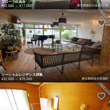
フローラ白金台
¥62,000
～
¥77,000
東京都港区白金台1丁目
ソーシャルレジデンス拝島
¥32,000
～
¥78,000
東京都昭島市美堀町