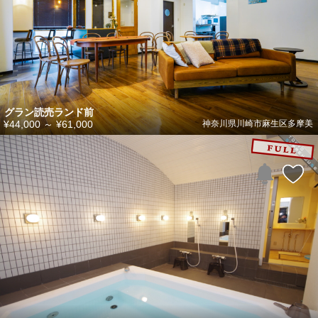
グラン読売ランド前
¥44,000
～
¥61,000
神奈川県川崎市麻生区多摩美