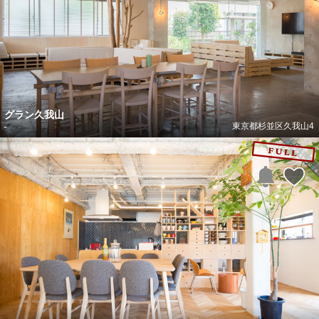
グラン久我山
-
東京都杉並区久我山4