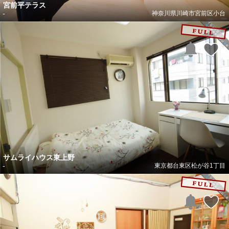
宮前平テラス
-
神奈川県川崎市宮前区小台
サムライハウス東上野
-
東京都台東区松が谷1丁目