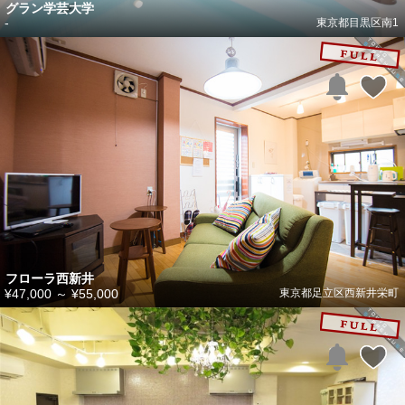
グラン学芸大学
-
東京都目黒区南1
フローラ西新井
¥47,000
～
¥55,000
東京都足立区西新井栄町