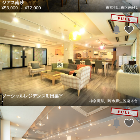
ジアス南砂
¥53,000
～
¥72,000
東京都江東区南砂1
ソーシャルレジデンス町田栗平
-
神奈川県川崎市麻生区栗木台