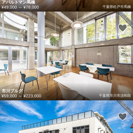
アパルトマン馬橋
¥49,000
～
¥78,000
千葉県松戸市馬橋
市川ブルグ
¥59,000
～
¥223,000
千葉県市川市須和田