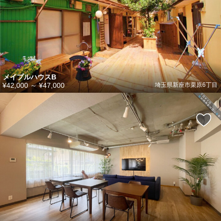
メイプルハウスB
¥42,000
～
¥47,000
埼玉県新座市栗原6丁目