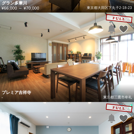
グラン多摩川
¥66,000
～
¥70,000
東京都大田区下丸子2-18-23
プレミア吉祥寺
-
東京都三鷹市牟礼