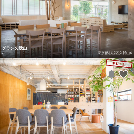
グラン久我山
-
東京都杉並区久我山4