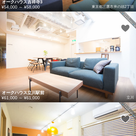
オークハウス吉祥寺3
¥54,000
～
¥58,000
東京都三鷹市井の頭2丁目
オークハウス立川駅前
¥61,000
～
¥61,000
立川