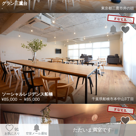
グラン三鷹台
-
東京都三鷹市井の頭
ソーシャルレジデンス船橋
¥85,000
～
¥85,000
千葉県船橋市本中山3丁目
ただいま満室です
91
お気に入り
空室メール通知