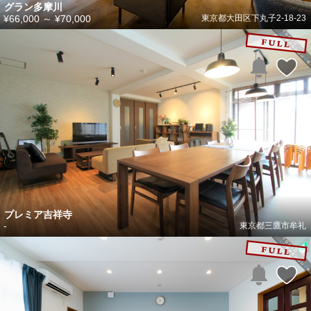
グラン多摩川
¥66,000
～
¥70,000
東京都大田区下丸子2-18-23
プレミア吉祥寺
-
東京都三鷹市牟礼