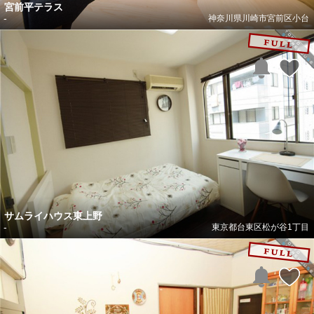
宮前平テラス
-
神奈川県川崎市宮前区小台
サムライハウス東上野
-
東京都台東区松が谷1丁目