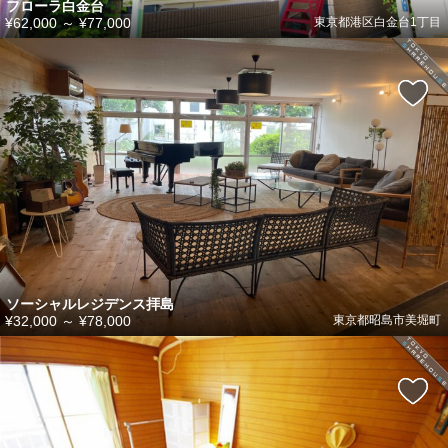
フローラ白金台
¥62,000
～
¥77,000
東京都港区白金台1丁目
ソーシャルレジデンス拝島
¥32,000
～
¥78,000
東京都昭島市美堀町