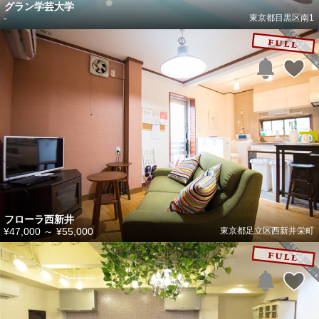
グラン学芸大学
-
東京都目黒区南1
フローラ西新井
¥47,000
～
¥55,000
東京都足立区西新井栄町