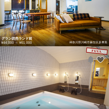
グラン読売ランド前
¥44,000
～
¥61,000
神奈川県川崎市麻生区多摩美