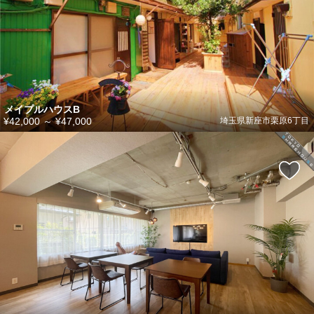
メイプルハウスB
¥42,000
～
¥47,000
埼玉県新座市栗原6丁目