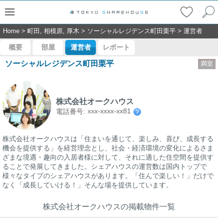
Home
>
町田, 相模原, 厚木
>
ソーシャルレジデンス町田栗平
>
運営者
概要
部屋
運営者
レポート
ソーシャルレジデンス町田栗平
満室
株式会社オークハウス
xxx-xxxx-xx81
電話番号:
株式会社オークハウスは「住まいを通じて、楽しみ、喜び、成長する
機会を提供する」を経営理念とし、社会・経済環境の変化によるさま
ざまな境遇・趣向の入居者様に対して、それに適した住空間を提供す
ることで発展してきました。シェアハウスの運営数は国内トップで
様々なタイプのシェアハウスがあります。「住んで楽しい！」だけで
なく「成長していける！」そんな場を提供しています。
株式会社オークハウスの掲載物件一覧