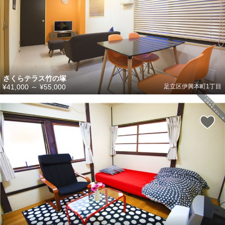
さくらテラス竹の塚
¥41,000
～
¥55,000
足立区伊興本町1丁目