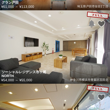
グラン戸田
¥61,000
～
¥113,000
埼玉県戸田市笹目1丁目
ソーシャルレジデンス市ヶ尾
NORTH
¥54,000
～
¥55,000
神奈川県横浜市青葉区荏田北