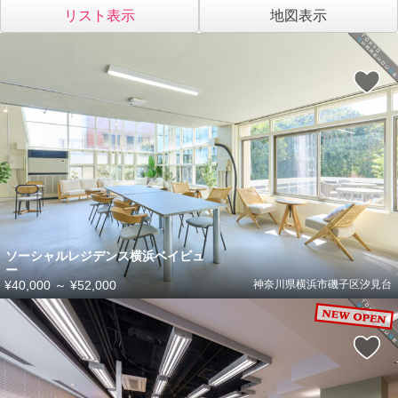
リスト表示
地図表示
ソーシャルレジデンス横浜ベイビュ
ー
¥40,000
～
¥52,000
神奈川県横浜市磯子区汐見台