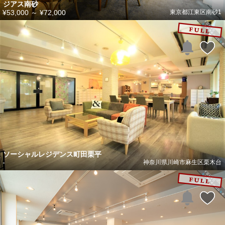
ジアス南砂
¥53,000
～
¥72,000
東京都江東区南砂1
ソーシャルレジデンス町田栗平
-
神奈川県川崎市麻生区栗木台