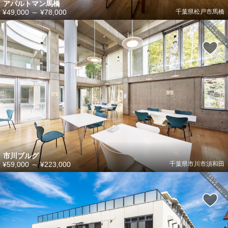
アパルトマン馬橋
¥49,000
～
¥78,000
千葉県松戸市馬橋
市川ブルグ
¥59,000
～
¥223,000
千葉県市川市須和田