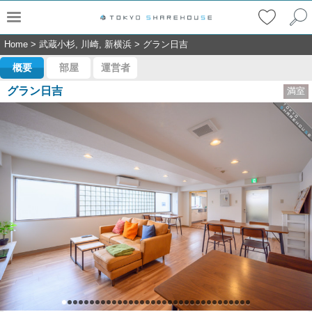
Home
>
武蔵小杉, 川崎, 新横浜
>
グラン日吉
概要
部屋
運営者
グラン日吉
満室