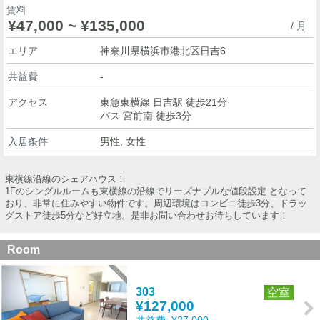
賃料
¥47,000 ~ ¥135,000
/ 月
エリア
神奈川県横浜市港北区日吉6
共益費
-
アクセス
東急東横線 日吉駅 徒歩21分
バス 宮前南 徒歩3分
入居条件
男性, 女性
東横線沿線のシェアハウス！
1Fのシングルルームも東横線の沿線でリーズナブルな値段設定 となって
おり、非常に住みやすい物件です。周辺環境はコンビニ徒歩3分、ドラッ
グストア徒歩5分など好立地。是非お問い合わせお待ちしています！
Room
303
空室
¥127,000