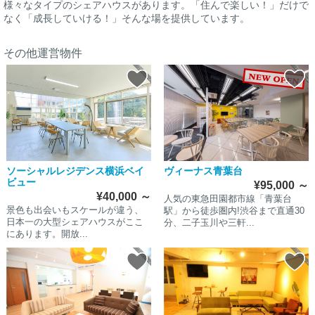
様々なタイプのシェアハウスがあります。「住んで楽しい！」だけで
なく「成長していける！」そんな場を提供しています。
その他運営物件
ソーシャルレジデンス横浜ベイ
ヴィーナス青葉台
ビュー
¥95,000
～
¥40,000
～
人気の東急田園都市線「青葉台
景色も出会いもスケールが違う、
駅」から徒歩圏内!渋谷まで直通30
日本一の大型シェアハウスがここ
分、二子玉川や三軒...
にあります。開放...