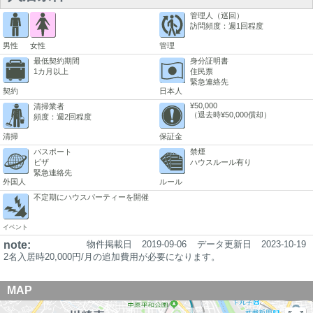
管理人（巡回）
訪問頻度：週1回程度
男性
女性
管理
最低契約期間
身分証明書
1カ月以上
住民票
緊急連絡先
契約
日本人
¥50,000
清掃業者
（退去時¥50,000償却）
頻度：週2回程度
清掃
保証金
パスポート
禁煙
ビザ
ハウスルール有り
緊急連絡先
外国人
ルール
不定期にハウスパーティーを開催
イベント
note:
物件掲載日
2019-09-06
データ更新日
2023-10-19
2名入居時20,000円/月の追加費用が必要になります。
MAP