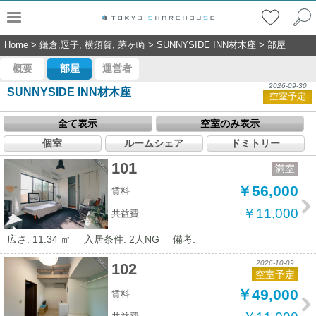
Home
>
鎌倉,逗子, 横須賀, 茅ヶ崎
>
SUNNYSIDE INN材木座
>
部屋
概要
部屋
運営者
2026-09-30
SUNNYSIDE INN材木座
空室予定
全て表示
空室のみ表示
個室
ルームシェア
ドミトリー
101
満室
￥56,000
賃料
￥11,000
共益費
広さ: 11.34 ㎡
入居条件: 2人NG
備考:
2026-10-09
102
空室予定
￥49,000
賃料