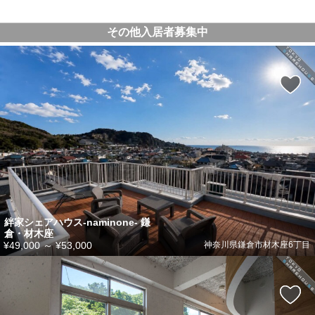
その他入居者募集中
絆家シェアハウス-naminone- 鎌
倉・材木座
¥49,000
～
¥53,000
神奈川県鎌倉市材木座6丁目