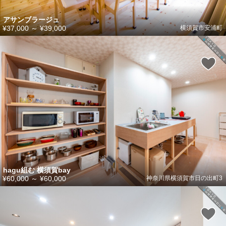
アサンブラージュ
¥37,000
～
¥39,000
横須賀市安浦町
hagu組む 横須賀bay
¥60,000
～
¥60,000
神奈川県横須賀市日の出町3