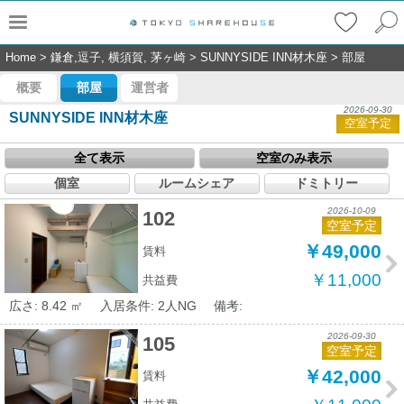
Home
>
鎌倉,逗子, 横須賀, 茅ヶ崎
>
SUNNYSIDE INN材木座
>
部屋
概要
部屋
運営者
2026-09-30
SUNNYSIDE INN材木座
空室予定
全て表示
空室のみ表示
個室
ルームシェア
ドミトリー
2026-10-09
102
空室予定
￥49,000
賃料
￥11,000
共益費
広さ: 8.42 ㎡
入居条件: 2人NG
備考:
2026-09-30
105
空室予定
￥42,000
賃料