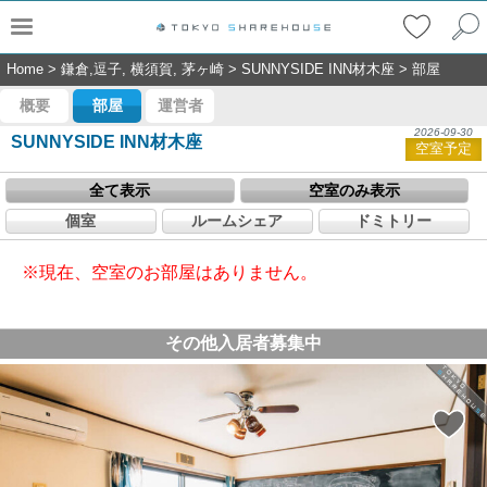
Home
>
鎌倉,逗子, 横須賀, 茅ヶ崎
>
SUNNYSIDE INN材木座
>
部屋
概要
部屋
運営者
2026-09-30
SUNNYSIDE INN材木座
空室予定
全て表示
空室のみ表示
個室
ルームシェア
ドミトリー
※現在、空室のお部屋はありません。
その他入居者募集中