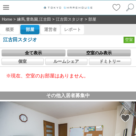
Home
>
練馬,豊島園,江古田
>
江古田スタジオ
>
部屋
概要
部屋
運営者
レポート
江古田スタジオ
空室
全て表示
空室のみ表示
個室
ルームシェア
ドミトリー
※現在、空室のお部屋はありません。
その他入居者募集中