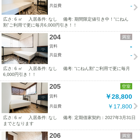
-
共益費
広さ: 6 ㎡
入居条件: なし
備考: 期間限定値引き中！“にねん
割”ご利用で更に毎月6,000円引き！！
204
満室
-
賃料
-
共益費
広さ: 6 ㎡
入居条件: なし
備考: “にねん割”ご利用で更に毎月
6,000円引き！！
205
空室
￥28,800
賃料
￥17,800
共益費
広さ: 6 ㎡
入居条件: なし
備考: 定期借家契約：2027年3月31日
までとなります
206
満室