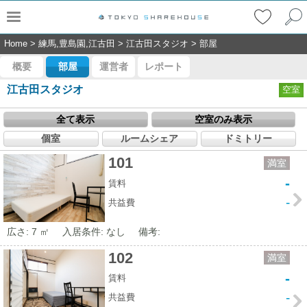
Home
>
練馬,豊島園,江古田
>
江古田スタジオ
>
部屋
概要
部屋
運営者
レポート
江古田スタジオ
空室
全て表示
空室のみ表示
個室
ルームシェア
ドミトリー
101
満室
-
賃料
-
共益費
広さ: 7 ㎡
入居条件: なし
備考:
102
満室
-
賃料
-
共益費