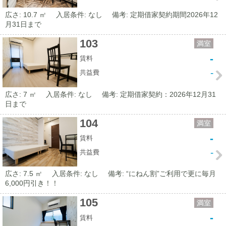
広さ: 10.7 ㎡
入居条件: なし
備考: 定期借家契約期間2026年12
月31日まで
103
満室
-
賃料
-
共益費
広さ: 7 ㎡
入居条件: なし
備考: 定期借家契約：2026年12月31
日まで
104
満室
-
賃料
-
共益費
広さ: 7.5 ㎡
入居条件: なし
備考: “にねん割”ご利用で更に毎月
6,000円引き！！
105
満室
-
賃料