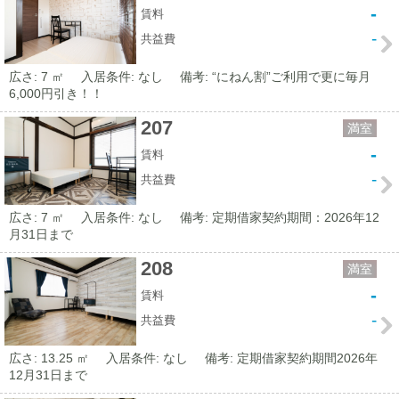
-
賃料
-
共益費
広さ: 7 ㎡
入居条件: なし
備考: “にねん割”ご利用で更に毎月
6,000円引き！！
207
満室
-
賃料
-
共益費
広さ: 7 ㎡
入居条件: なし
備考: 定期借家契約期間：2026年12
月31日まで
208
満室
-
賃料
-
共益費
広さ: 13.25 ㎡
入居条件: なし
備考: 定期借家契約期間2026年
12月31日まで