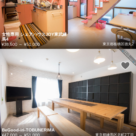
女性専用 シェアハウスJOY東武練
馬4
¥38,500
～
¥51,000
東京都板橋区徳丸2
BeGood-iri-TOBUNERIMA
¥47,000
～
¥51,000
東京都練馬区北町2丁目