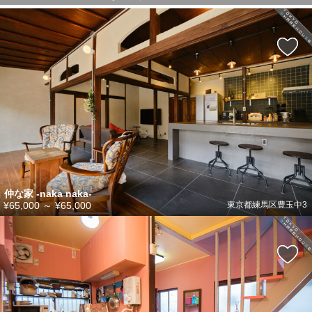
仲な家 -naka naka-
¥65,000
～
¥65,000
東京都練馬区豊玉中3