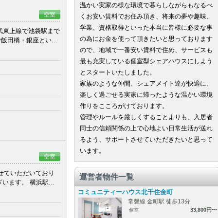
温かい実家の様な環境で暮らしながらもなるべ
空室
くお安い賃料でお住み頂き、将来の夢や趣味、
学業、資格取得といった本当に皆様に必要な事
東武東上線で池袋駅まで
の為にお金を使って頂きたいと思っております
田橋・銀座とい...
ので、地域で一番安い賃料で住め、サービスも
最も充実している個室型シェアハウスにしよう
とスタートいたしました。
家族のような仲間、シェアメイト達が快適に、
楽しく過ごせる実家に帰ったような温かい環境
作りをこころがけております。
管理やルールを厳しくすることよりも、入居者
同士の信頼関係の上で心地よい日常生活が送れ
るよう、サポートさせていただきたいと思って
います。
空室
させていただいており
運営者物件一覧
ます。 横浜駅...
コミュニティーハウス北千住金町
常磐線 金町駅 徒歩13分
33,800円〜
個室