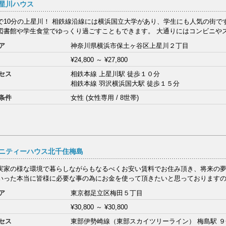
星川ハウス
で10分の上星川！ 相鉄線沿線には横浜国立大学があり、学生にも人気の街で
図書館や学生食堂でゆっくり過ごすこともできます。 大通りにはコンビニやスー
ア
神奈川県横浜市保土ヶ谷区上星川２丁目
¥24,800
～
¥27,800
セス
相鉄本線 上星川駅 徒歩１０分
相鉄本線 羽沢横浜国大駅 徒歩１５分
条件
女性 (女性専用 / 8世帯)
ニティーハウス北千住梅島
実家の様な環境で暮らしながらもなるべくお安い賃料でお住み頂き、将来の
いった本当に皆様に必要な事の為にお金を使って頂きたいと思っておりますので
ア
東京都足立区梅田５丁目
¥30,800
～
¥30,800
セス
東部伊勢崎線（東部スカイツリーライン） 梅島駅 