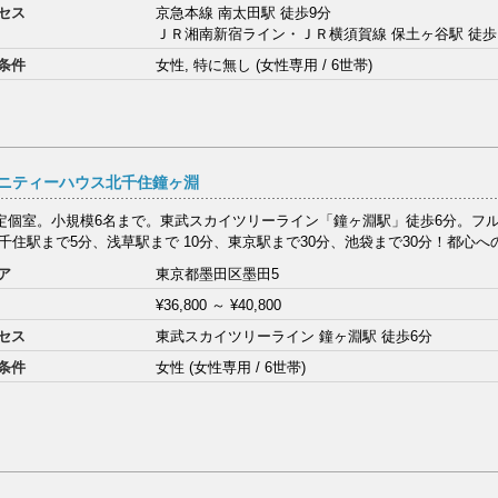
セス
京急本線 南太田駅 徒歩9分
ＪＲ湘南新宿ライン・ＪＲ横須賀線 保土ヶ谷駅 徒歩
条件
女性, 特に無し (女性専用 / 6世帯)
ニティーハウス北千住鐘ヶ淵
定個室。小規模6名まで。東武スカイツリーライン「鐘ヶ淵駅」徒歩6分。フ
北千住駅まで5分、浅草駅まで 10分、東京駅まで30分、池袋まで30分！都心への
ア
東京都墨田区墨田5
¥36,800
～
¥40,800
セス
東武スカイツリーライン 鐘ヶ淵駅 徒歩6分
条件
女性 (女性専用 / 6世帯)