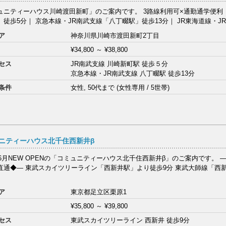
ュニティーハウス川崎渡田新町」のご案内です。 3路線利用可×通勤通学便利｜
徒歩5分｜ 京急本線・JR南武支線「八丁畷駅」徒歩13分｜ JR東海道線・JR
ア
神奈川県川崎市渡田新町2丁目
¥34,800
～
¥38,800
セス
JR南武支線 川崎新町駅 徒歩５分
京急本線・JR南武支線 八丁畷駅 徒歩13分
条件
女性, 50代まで (女性専用 / 5世帯)
ニティーハウス北千住西新井β
6年6月NEW OPENの「コミュニティーハウス北千住西新井β」のご案内です。 
直通◆― 東武スカイツリーライン「西新井駅」より徒歩9分 東武大師線「西
ア
東京都足立区栗原1
¥35,800
～
¥39,800
セス
東武スカイツリーライン 西新井 徒歩9分