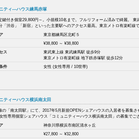
ニティ―ハウス練馬赤塚
定鍵付き個室29,800円～。小規模10名まで。フルリフォーム済みで綺麗。 
3分「渋谷」「新宿」といった主要駅へのアクセス最高。東京メトロ有楽町線で飯
ア
東京都練馬区北町５
¥38,800
～
¥38,800
セス
東武東上線 東武練馬駅 徒歩9分
東京メトロ有楽町線 地下鉄赤塚駅 徒歩12分
条件
女性 (女性専用 / 10世帯)
ニティーハウス横浜南太田
線の「南太田駅」にて、2017年5月新規OPENシェアハウスの入居者を募集
 女性専用個室シェアハウス「コミュニティーハウス横浜南太田」の募集でござい
ア
神奈川県横浜市南区清水ヶ丘
¥27,800
～
¥32,800