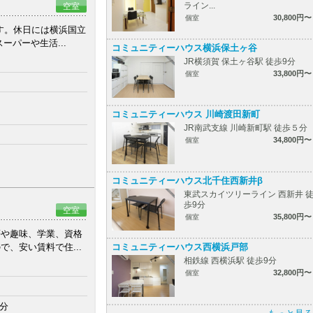
ライン...
空室
30,800円〜
個室
す。休日には横浜国立
パーや生活...
コミュニティーハウス横浜保土ヶ谷
JR横須賀 保土ヶ谷駅 徒歩9分
33,800円〜
個室
コミュニティーハウス 川崎渡田新町
JR南武支線 川崎新町駅 徒歩５分
34,800円〜
個室
コミュニティーハウス北千住西新井β
東武スカイツリーライン 西新井 
歩9分
空室
35,800円〜
個室
夢や趣味、学業、資格
、安い賃料で住...
コミュニティーハウス西横浜戸部
相鉄線 西横浜駅 徒歩9分
32,800円〜
個室
９分