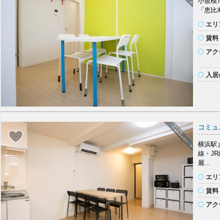
小規模
「恵比
エリ
賃料
アク
入居
コミュ
横浜駅
線・J
麗...
エリ
賃料
アク