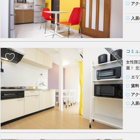
アク
入居
コミュ
女性限
麗！ 
エリ
賃料
アク
入居