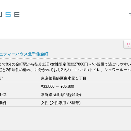
リ
ニティーハウス北千住金町
まで8分の金町駅から徒歩12分/女性限定個室27800円～/小規模で過ごしやす
宅と2名居住の離れ、に分かれており2.5人に１つづつトイレ、シャワールーム、
ア
東京都葛飾区東水元１丁目
¥33,800
～
¥36,800
セス
常磐線 金町駅 徒歩13分
条件
女性 (女性専用 / 8世帯)