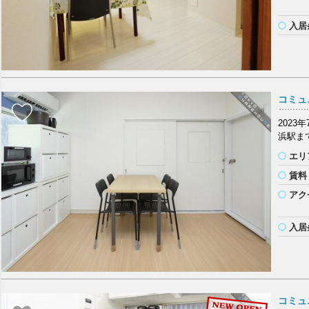
入居
コミュ
2023
浜駅まで
エリ
賃料
アク
入居
コミュ