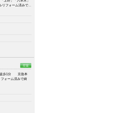
」「上野」「六本木」
リフォーム済みで...
空室
」徒歩1分 京急本
ルリフォーム済みで綺