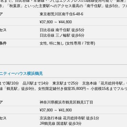
7名まで。日比谷線・常磐線・つくばエクスプレスの3路線使用可能で「銀座
寿」「秋葉原」といった主要駅へのアクセス最高の「南千住駅」徒歩5分。フル
ア
東京都荒川区南千住6-48-6
¥37,800
～
¥44,800
セス
日比谷線 南千住駅 徒歩5分
日比谷線 三ノ輪駅 徒歩6分
条件
女性, 特に無し (女性専用 / 7世帯)
ニティーハウス横浜鶴見
まで3駅10分 品川駅まで14分 東京駅まで25分 京急本線「花月総持寺駅
R線「鶴見駅」徒歩9分。女性限定鍵付き個室35,800円～ 小規模15名までフ
ア
神奈川県横浜市鶴見区鶴見1丁目
¥37,800
～
¥41,800
セス
京浜急行本線 花月総持寺駅 徒歩1分
JR鶴見線 国道駅 徒歩3分