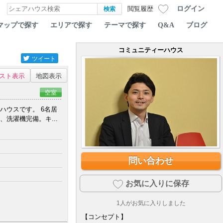
ログイン
閲覧履歴
マップで探す
エリアで探す
テーマで探す
Q&A
ブログ
コミュニティーハウス
ツイート
スト表示
地図表示
空室
いハウスです。 6名居
洗濯機完備。キ...
問い合わせ
お気に入りに保存
1
人がお気に入りしました
【コンセプト】