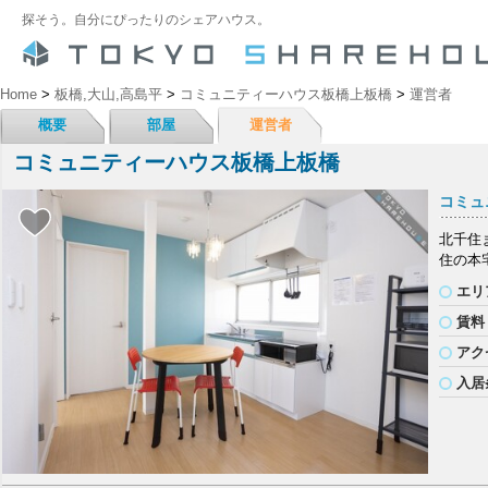
探そう。自分にぴったりのシェアハウス。
Home
>
板橋,大山,高島平
>
コミュニティーハウス板橋上板橋
>
運営者
概要
部屋
運営者
コミュニティーハウス板橋上板橋
コミュ
北千住
住の本
エリ
賃料
アク
入居