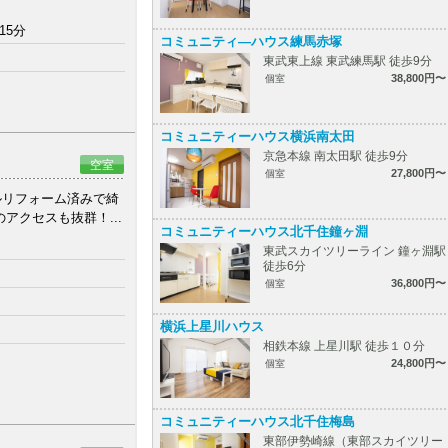
15分
コミュニティ―ハウス練馬赤塚
東武東上線 東武練馬駅 徒歩9分
38,800円〜
個室
コミュニティーハウス横浜南太田
京急本線 南太田駅 徒歩9分
空室
27,800円〜
個室
ルリフォーム済みで綺
アクセスも抜群！...
コミュニティーハウス北千住鐘ヶ淵
東武スカイツリーライン 鐘ヶ淵駅
徒歩6分
36,800円〜
個室
横浜上星川ハウス
相鉄本線 上星川駅 徒歩１０分
24,800円〜
個室
コミュニティーハウス北千住梅島
東部伊勢崎線（東部スカイツリー