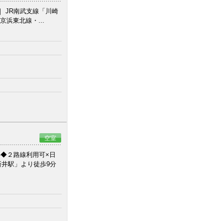
 JR南武支線「川崎
京浜東北線・...
空室
―◆２路線利用可×日
新井駅」より徒歩9分