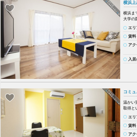
横浜上
横浜ま
大学の
エリ
賃料
アク
入居
コミュ
温かい
取得と
エリ
賃料
アク