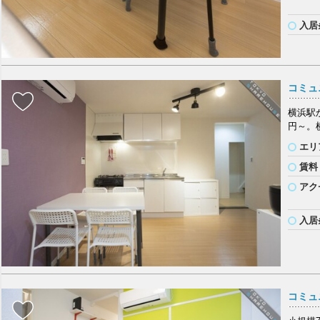
入居
コミュ
横浜駅
円～。
エリ
賃料
アク
入居
コミュ