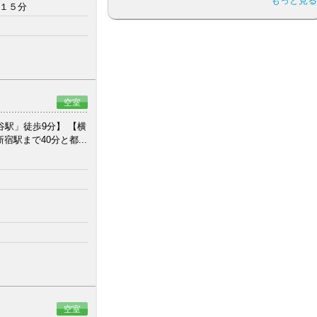
もっと見る
 １５分
空室
ヶ谷駅」徒歩9分】 【横
駅まで40分と都...
空室