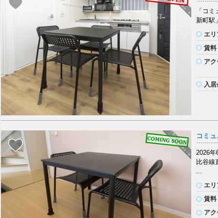
「コミ
新町駅」
エリ
賃料
アク
入居
コミュ
202
比谷線
...
エリ
賃料
アク