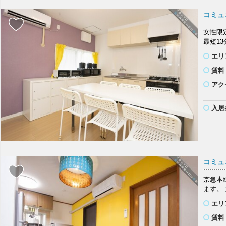
コミュ
女性限
最短1
エリ
賃料
アク
入居
コミュ
京急本
ます。
エリ
賃料