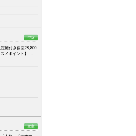
空室
鍵付き個室28,800
メポイント】 ...
空室