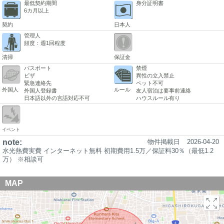
最低契約期間
身分証明書
6カ月以上
契約
日本人
管理人
頻度：週1回程度
清掃
保証金
パスポート
禁煙
ビザ
異性の立入禁止
緊急連絡先
ペット不可
外国人
ルール
外国人登録書
友人宿泊は要事前連絡
日本語以外の言語対応不可
ハウスルール有り
イベント
note:
物件掲載日
2026-04-20
水光熱費実費 インターネット無料 初期費用1.5万／保証料30％（最低1.2
万） ※相談可
MAP