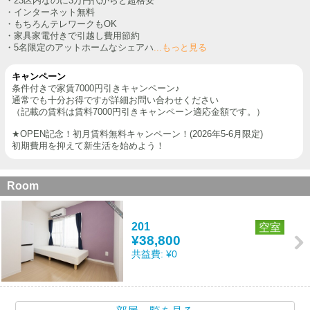
・23区内なのに3万円代からと超格安
・インターネット無料
・もちろんテレワークもOK
・家具家電付きで引越し費用節約
・5名限定のアットホームなシェアハ
...もっと見る
キャンペーン
条件付きで家賃7000円引きキャンペーン♪
通常でも十分お得ですが詳細お問い合わせください
（記載の賃料は賃料7000円引きキャンペーン適応金額です。）
★OPEN記念！初月賃料無料キャンペーン！(2026年5-6月限定)
初期費用を抑えて新生活を始めよう！
Room
201
空室
¥38,800
共益費:
¥0