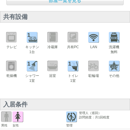
部屋一覧を見る
共有設備
1
テレビ
キッチン
冷蔵庫
共有PC
LAN
洗濯機
1台
無料
1
1
乾燥機
シャワー
浴室
トイレ
駐輪場
その他
1室
1室
入居条件
管理人（巡回）
訪問頻度：月1回程度
男性
女性
管理