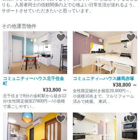
りも、入居者同士の信頼関係の上で心地よい日常生活が送れるよう、
サポートさせていただきたいと思っています。
その他運営物件
コミュニティーハウス北千住金
コミュニティ―ハウス練馬赤塚
町
¥38,800
～
¥33,800
～
女性限定鍵付き個室29,800円～。
北千住まで8分の金町駅から徒歩12
小規模10名まで。フルリフォーム
分/女性限定個室27800円～/小規模
済みで綺麗。 東武...
で過ごしやすい...