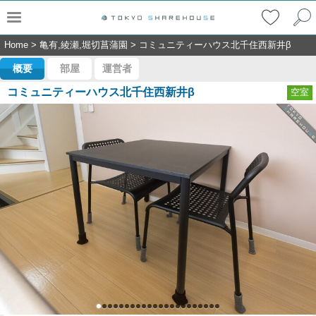
Home
>
亀有,綾瀬,堀切菖蒲園
>
コミュニティーハウス北千住西新井β
概要
部屋
運営者
コミュニティーハウス北千住西新井β
空室