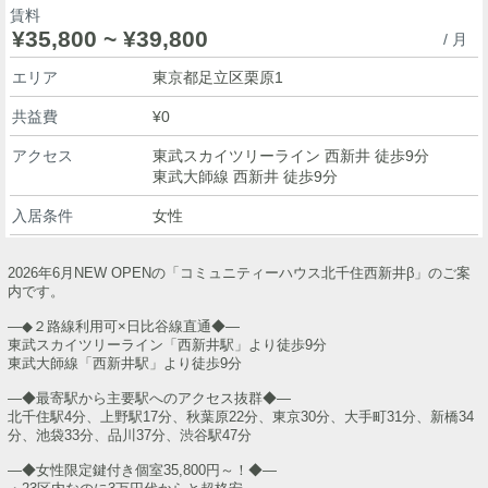
賃料
¥35,800 ~ ¥39,800
/ 月
エリア
東京都足立区栗原1
共益費
¥0
アクセス
東武スカイツリーライン 西新井 徒歩9分
東武大師線 西新井 徒歩9分
入居条件
女性
2026年6月NEW OPENの「コミュニティーハウス北千住西新井β」のご案
内です。
―◆２路線利用可×日比谷線直通◆―
東武スカイツリーライン「西新井駅」より徒歩9分
東武大師線「西新井駅」より徒歩9分
―◆最寄駅から主要駅へのアクセス抜群◆―
北千住駅4分、上野駅17分、秋葉原22分、東京30分、大手町31分、新橋34
分、池袋33分、品川37分、渋谷駅47分
―◆女性限定鍵付き個室35,800円～！◆―