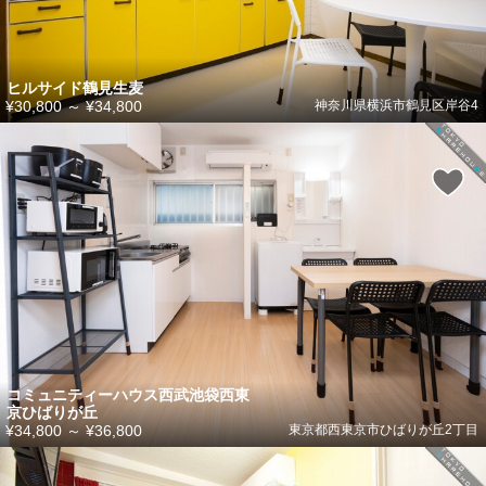
ヒルサイド鶴見生麦
¥30,800
～
¥34,800
神奈川県横浜市鶴見区岸谷4
コミュニティーハウス西武池袋西東
京ひばりが丘
¥34,800
～
¥36,800
東京都西東京市ひばりが丘2丁目