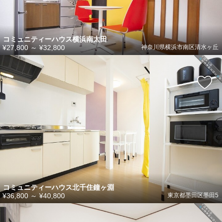
コミュニティーハウス横浜南太田
¥27,800
～
¥32,800
神奈川県横浜市南区清水ヶ丘
コミュニティーハウス北千住鐘ヶ淵
¥36,800
～
¥40,800
東京都墨田区墨田5