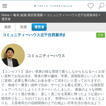
Home
>
亀有,綾瀬,堀切菖蒲園
>
コミュニティーハウス北千住西新井β
>
運営者
概要
部屋
運営者
コミュニティーハウス北千住西新井β
空室
コミュニティーハウス
【コンセプト】 温かい実家の様な環境で暮らしながらもなるべくお安
い賃料でお住み頂き、将来の夢や趣味、学業、資格取得といった本当
に皆様に必要な事の為にお金を使って頂きたいと思っておりますの
で、地域で一番安い賃料で住め、サービスも最も充実している個室型
シェアハウスにしようとスタートいたしました。 家族のような仲間、
シェアメイト達が快適に、楽しく過ごせる実家に帰ったような温かい
環境作りをこころがけております。 管理やルールを厳しくすることよ
りも、入居者同士の信頼関係の上で心地よい日常生活が送れるよう、