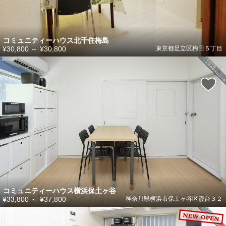
コミュニティーハウス北千住梅島
¥30,800
～
¥30,800
東京都足立区梅田５丁目
コミュニティーハウス横浜保土ヶ谷
¥33,800
～
¥37,800
神奈川県横浜市保土ヶ谷区霞台３２