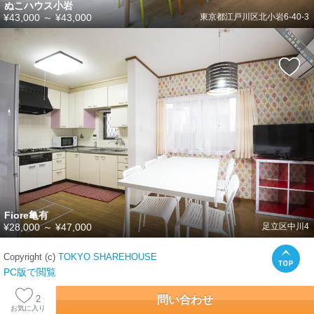
ぬこハウス小岩
¥43,000
～
¥43,000
東京都江戸川区北小岩6-40-3
Fiore亀有
¥28,000
～
¥47,000
足立区中川4
Copyright (c)
TOKYO SHAREHOUSE
PC版で閲覧
問い合わせ
2
お気に入り