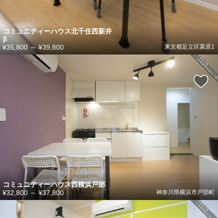
コミュニティーハウス北千住西新井
β
¥35,800
～
¥39,800
東京都足立区栗原1
コミュニティーハウス西横浜戸部
¥32,800
～
¥37,800
神奈川県横浜市戸部町