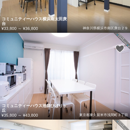
コミュニティーハウス横浜南太田庚
台
¥33,800
～
¥36,800
神奈川県横浜市南区庚台２９
コミュニティーハウス池袋ひばりヶ
丘
¥35,800
～
¥43,800
東京都東久留米市浅間町３丁目