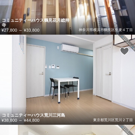
コミュニティーハウス鶴見花月総持
寺
¥27,800
～
¥33,800
神奈川県横浜市鶴見区生麦４丁目
コミュニティーハウス荒川三河島
¥38,800
～
¥44,800
東京都荒川区荒川２丁目