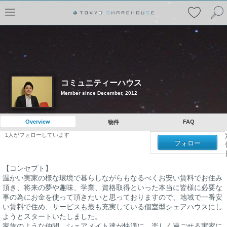
コミュニティーハウス
Member since December, 2012
Overview
FAQ
物件
1
人がフォローしています
フォロー
【コンセプト】
温かい実家の様な環境で暮らしながらもなるべくお安い賃料でお住み
頂き、将来の夢や趣味、学業、資格取得といった本当に皆様に必要な
事の為にお金を使って頂きたいと思っておりますので、地域で一番安
い賃料で住め、サービスも最も充実している個室型シェアハウスにし
ようとスタートいたしました。
家族のような仲間、シェアメイト達が快適に、楽しく過ごせる実家に