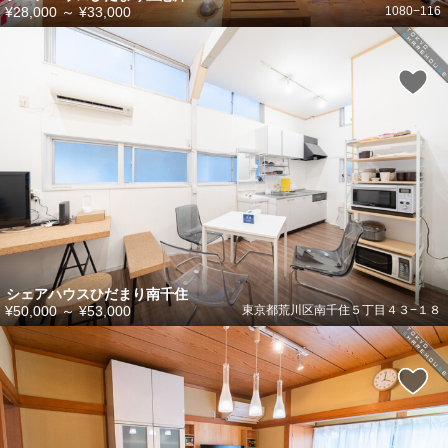
¥28,000
～
¥33,000
1080−116
シェアハウスひだまり南千住
¥50,000
～
¥53,000
東京都荒川区南千住５丁目４３−１８