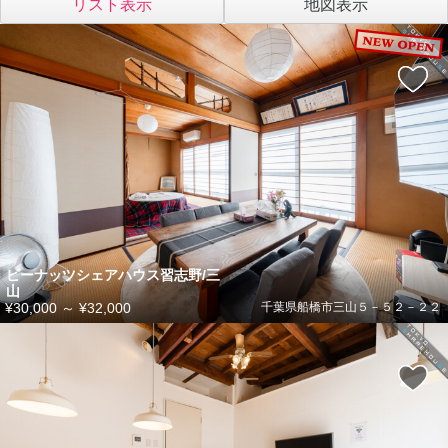
リスト表示
地図表示
ピーナッツシェアハウス習志野/三
山
¥30,000
～
¥32,000
千葉県船橋市三山５－５２－２２