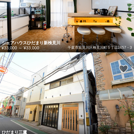
シェアハウスひだまり新検見川
¥33,000
～
¥33,000
千葉市花見川区検見川町５丁目1657－3
ひだまり三鷹