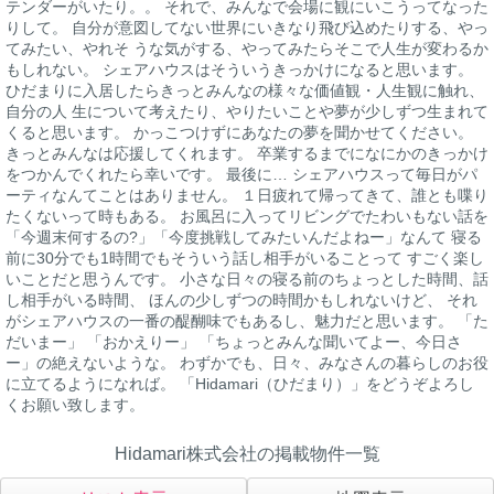
テンダーがいたり。。 それで、みんなで会場に観にいこうってなった
りして。 自分が意図してない世界にいきなり飛び込めたりする、やっ
てみたい、やれそ うな気がする、やってみたらそこで人生が変わるか
もしれない。 シェアハウスはそういうきっかけになると思います。
ひだまりに入居したらきっとみんなの様々な価値観・人生観に触れ、
自分の人 生について考えたり、やりたいことや夢が少しずつ生まれて
くると思います。 かっこつけずにあなたの夢を聞かせてください。
きっとみんなは応援してくれます。 卒業するまでになにかのきっかけ
をつかんでくれたら幸いです。 最後に… シェアハウスって毎日がパ
ーティなんてことはありません。 １日疲れて帰ってきて、誰とも喋り
たくないって時もある。 お風呂に入ってリビングでたわいもない話を
「今週末何するの?」「今度挑戦してみたいんだよねー」なんて 寝る
前に30分でも1時間でもそういう話し相手がいることって すごく楽し
いことだと思うんです。 小さな日々の寝る前のちょっとした時間、話
し相手がいる時間、 ほんの少しずつの時間かもしれないけど、 それ
がシェアハウスの一番の醍醐味でもあるし、魅力だと思います。 「た
だいまー」 「おかえりー」 「ちょっとみんな聞いてよー、今日さ
ー」の絶えないような。 わずかでも、日々、みなさんの暮らしのお役
に立てるようになれば。 「Hidamari（ひだまり）」をどうぞよろし
くお願い致します。
Hidamari株式会社の掲載物件一覧