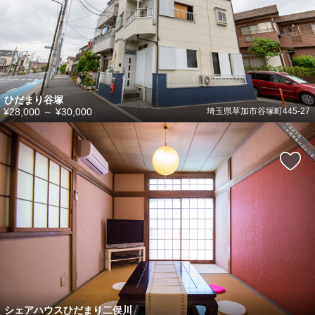
ひだまり谷塚
¥28,000
～
¥30,000
埼玉県草加市谷塚町445-27
シェアハウスひだまり二俣川