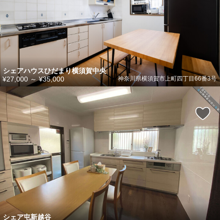
シェアハウスひだまり横須賀中央
¥27,000
～
¥35,000
神奈川県横須賀市上町四丁目66番3号
シェア屯新越谷