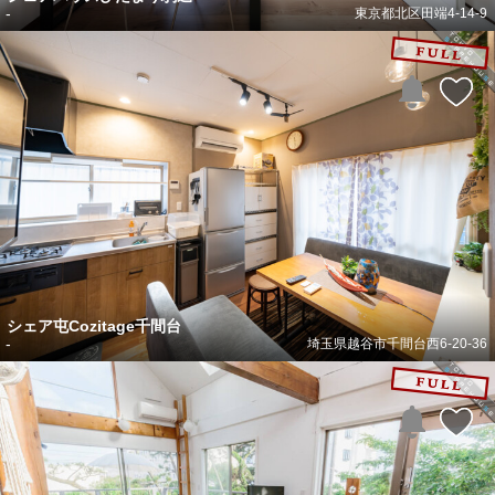
-
東京都北区田端4-14-9
シェア屯Cozitage千間台
-
埼玉県越谷市千間台西6-20-36