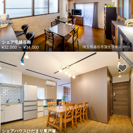
シェア屯越谷南
¥32,000
～
¥34,000
埼玉県越谷市蒲生３８０９−７
シェアハウスひだまり東戸塚