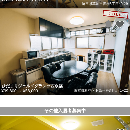
-
埼玉県草加市青柳8丁目40-29
ひだまりジェルメグランツ西永福
¥39,800
～
¥58,000
東京都杉並区下高井戸3丁目41−22
その他入居者募集中