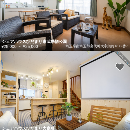
シェアハウスひだまり東武動物公園
¥28,000
～
¥35,000
埼玉県南埼玉郡宮代町大字須賀1872番7
シェアハウスひだまり大森町