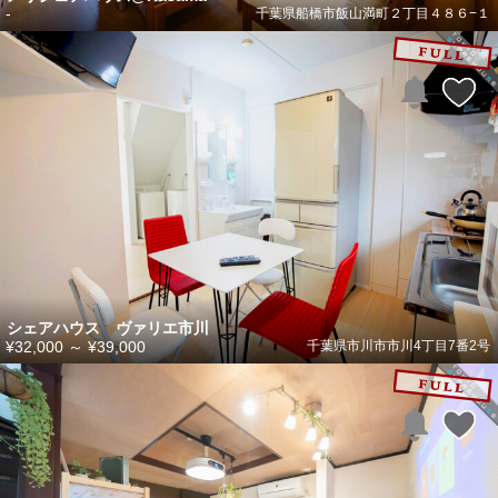
-
千葉県船橋市飯山満町２丁目４８６−１
シェアハウス ヴァリエ市川
¥32,000
～
¥39,000
千葉県市川市市川4丁目7番2号