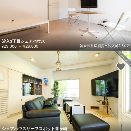
汐入3丁目シェアハウス
¥29,000
～
¥29,000
神奈川県横須賀市汐入町3-54-2
シェアハウスサーフスポット茅ヶ崎