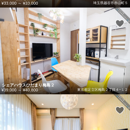
¥33,000
～
¥33,000
埼玉県越谷市赤山町５
シェアハウスひだまり梅島２
¥39,000
～
¥40,800
東京都足立区梅島２丁目４−１２