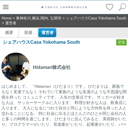
Home
>
東神奈川,横浜,関内, 弘明寺
>
シェアハウスCasa Yokohama South
>
運営者
概要
部屋
運営者
シェアハウスCasa Yokohama South
空室
Hidamari株式会社
はじめまして。 「Hidamari（ひだまり）です」 ひだまりは、家族で
もなく友達でもなく それでいて家族のような友達のような不思議な関
係を持った コミュニティです。 人生の交差点です。 サッカーが好き
な人は、サッカーサークルに入ります。 料理が好きな人は、飲食店に
入ります。 大人になるにつれて自分と同じような方向性を持った人と
交わることになる。 特に社会に出るとほとんどのひとが同じ会社の人
と多くの時間を過ごします。 ひだまりに住んでみると、美容師がいた
り、プログラマーがいたり、音楽家が いたり、起業家がいたり、バー