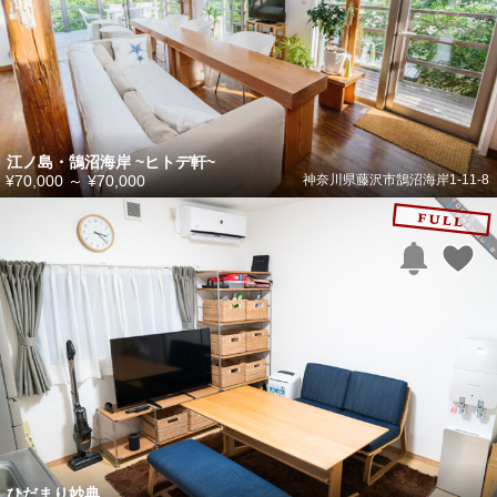
江ノ島・鵠沼海岸 ~ヒトデ軒~
¥70,000
～
¥70,000
神奈川県藤沢市鵠沼海岸1-11-8
ひだまり妙典