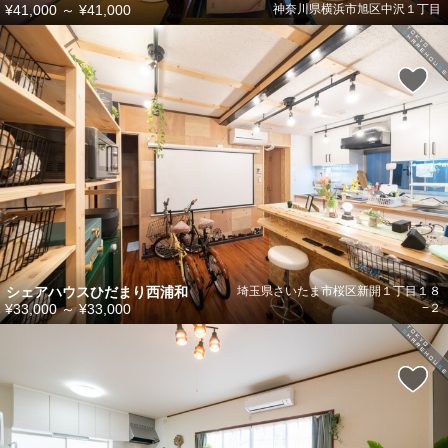
¥41,000
～
¥41,000
神奈川県横浜市旭区中沢１丁目
シェアハウスひだまり西浦和
埼玉県さいたま市桜区新開１丁目１８
¥33,000
～
¥33,000
−２