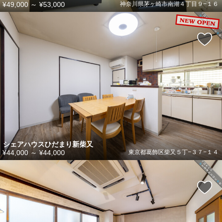
¥49,000
～
¥53,000
神奈川県茅ヶ崎市南湖４丁目９−１６
シェアハウスひだまり新柴又
¥44,000
～
¥44,000
東京都葛飾区柴又５丁−３７−１４