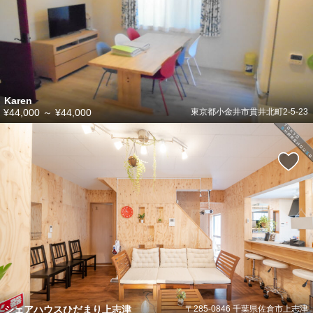
Karen
¥44,000
～
¥44,000
東京都小金井市貫井北町2-5-23
シェアハウスひだまり上志津
〒285-0846 千葉県佐倉市上志津