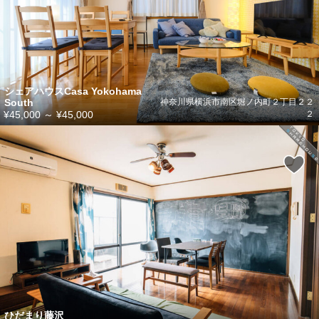
シェアハウスCasa Yokohama
South
神奈川県横浜市南区堀ノ内町２丁目２２
¥45,000
～
¥45,000
２
ひだまり藤沢