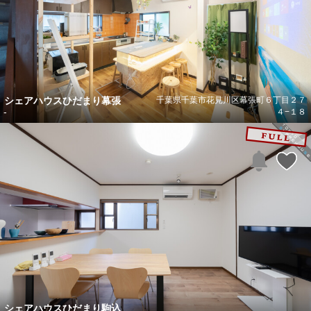
シェアハウスひだまり幕張
千葉県千葉市花見川区幕張町６丁目２７
-
４−１８
シェアハウスひだまり駒込