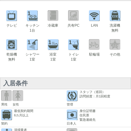
1
テレビ
キッチン
冷蔵庫
共有PC
LAN
洗濯機
1台
無料
1
1
1
乾燥機
シャワー
浴室
トイレ
駐輪場
その他
無料
1室
1室
1室
入居条件
スタッフ（巡回）
訪問頻度：月1回程度
男性
女性
管理
最低契約期間
身分証明書
6カ月以上
住民票
緊急連絡先
契約
日本人
清掃業者