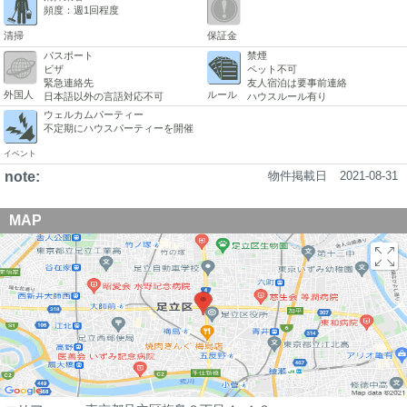
頻度：週1回程度
清掃
保証金
パスポート
禁煙
ビザ
ペット不可
緊急連絡先
友人宿泊は要事前連絡
外国人
ルール
日本語以外の言語対応不可
ハウスルール有り
ウェルカムパーティー
不定期にハウスパーティーを開催
イベント
note:
物件掲載日
2021-08-31
MAP