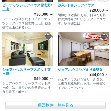
ピーナッツシェアハウス習志野/
汐入3丁目シェアハウス
三山
¥29,000
～
¥30,000
～
閑静な住宅街にあり、日当たり抜
シェアハウスひだまり「ピーナッ
群の気持ちのいいシェアハウスで
ツシェアハウス習志野/三山」は船
す。駅周辺には、...
橋市三山にあるシ...
シェアハウスサーフスポット茅
シェアハウスひだまり新柴又
ヶ崎
¥44,000
～
¥49,000
～
シェアハウスひだまり「新柴又」
シェアハウス「サーフスポット茅
は東京都葛飾区にある、一軒家タ
ヶ崎」は、海沿いの自然豊かな神
イプのシェアハウ...
奈川県茅ヶ崎市に...
運営物件一覧を見る