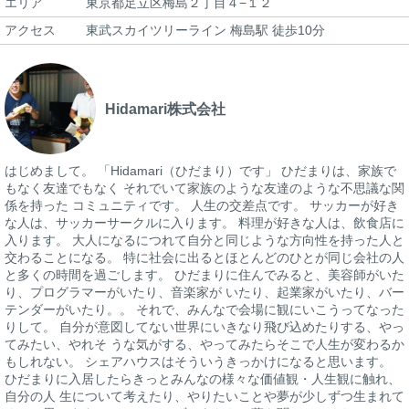
エリア
東京都足立区梅島２丁目４−１２
アクセス
東武スカイツリーライン 梅島駅 徒歩10分
Hidamari株式会社
はじめまして。 「Hidamari（ひだまり）です」 ひだまりは、家族で
もなく友達でもなく それでいて家族のような友達のような不思議な関
係を持った コミュニティです。 人生の交差点です。 サッカーが好き
な人は、サッカーサークルに入ります。 料理が好きな人は、飲食店に
入ります。 大人になるにつれて自分と同じような方向性を持った人と
交わることになる。 特に社会に出るとほとんどのひとが同じ会社の人
と多くの時間を過ごします。 ひだまりに住んでみると、美容師がいた
り、プログラマーがいたり、音楽家が いたり、起業家がいたり、バー
テンダーがいたり。。 それで、みんなで会場に観にいこうってなった
りして。 自分が意図してない世界にいきなり飛び込めたりする、やっ
てみたい、やれそ うな気がする、やってみたらそこで人生が変わるか
もしれない。 シェアハウスはそういうきっかけになると思います。
ひだまりに入居したらきっとみんなの様々な価値観・人生観に触れ、
自分の人 生について考えたり、やりたいことや夢が少しずつ生まれて