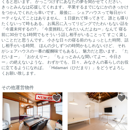
くると思います。 かっこつけずにあなたの夢を聞かせてください。
きっとみんなは応援してくれます。 卒業するまでになにかのきっかけ
をつかんでくれたら幸いです。 最後に… シェアハウスって毎日がパ
ーティなんてことはありません。 １日疲れて帰ってきて、誰とも喋り
たくないって時もある。 お風呂に入ってリビングでたわいもない話を
「今週末何するの?」「今度挑戦してみたいんだよねー」なんて 寝る
前に30分でも1時間でもそういう話し相手がいることって すごく楽し
いことだと思うんです。 小さな日々の寝る前のちょっとした時間、話
し相手がいる時間、 ほんの少しずつの時間かもしれないけど、 それ
がシェアハウスの一番の醍醐味でもあるし、魅力だと思います。 「た
だいまー」 「おかえりー」 「ちょっとみんな聞いてよー、今日さ
ー」の絶えないような。 わずかでも、日々、みなさんの暮らしのお役
に立てるようになれば。 「Hidamari（ひだまり）」をどうぞよろし
くお願い致します。
その他運営物件