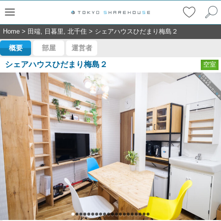
Home
>
田端, 日暮里, 北千住
>
シェアハウスひだまり梅島２
概要
部屋
運営者
シェアハウスひだまり梅島２
空室