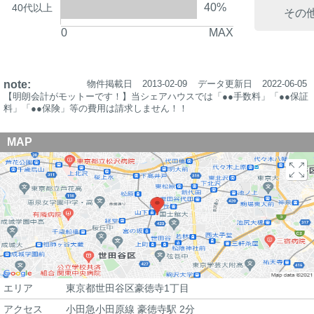
40%
40代以上
その
0
MAX
note:
物件掲載日
2013-02-09
データ更新日
2022-06-05
【明朗会計がモットーです！】当シェアハウスでは「●●手数料」「●●保証
料」「●●保険」等の費用は請求しません！！
MAP
エリア
東京都世田谷区豪徳寺1丁目
アクセス
小田急小田原線 豪徳寺駅 2分