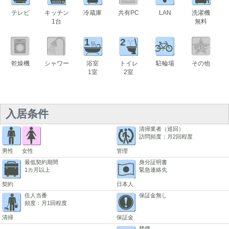
テレビ
キッチン
冷蔵庫
共有PC
LAN
洗濯機
1台
無料
1
2
乾燥機
シャワー
浴室
トイレ
駐輪場
その他
1室
2室
入居条件
清掃業者（巡回）
訪問頻度：月2回程度
男性
女性
管理
最低契約期間
身分証明書
1カ月以上
緊急連絡先
契約
日本人
住人当番
保証金無し
頻度：月1回程度
清掃
保証金
禁煙