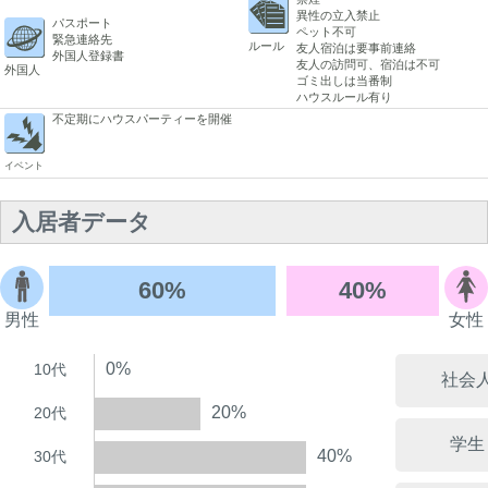
異性の立入禁止
パスポート
ペット不可
緊急連絡先
ルール
友人宿泊は要事前連絡
外国人登録書
友人の訪問可、宿泊は不可
外国人
ゴミ出しは当番制
ハウスルール有り
不定期にハウスパーティーを開催
イベント
入居者データ
60%
40%
男性
女性
0%
10代
社会
20%
20代
学生
40%
30代