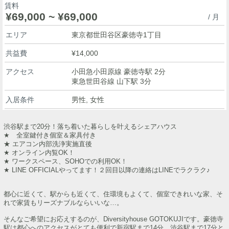
賃料
¥69,000 ~ ¥69,000
/ 月
エリア
東京都世田谷区豪徳寺1丁目
共益費
¥14,000
アクセス
小田急小田原線 豪徳寺駅 2分
東急世田谷線 山下駅 3分
入居条件
男性, 女性
渋谷駅まで20分！落ち着いた暮らしを叶えるシェアハウス
★ 全室鍵付き個室＆家具付き
★ エアコン内部洗浄実施直後
★ オンライン内覧OK！
★ ワークスペース、SOHOでの利用OK！
★ LINE OFFICIALやってます！２回目以降の連絡はLINEでラクラク♪
都心に近くて、駅からも近くて、住環境もよくて、個室できれいな家、そ
れで家賃もリーズナブルならいいな…。
そんなご希望にお応えするのが、Diversityhouse GOTOKUJIです。豪徳寺
駅は都心へのアクセスがとても便利で新宿駅まで14分、渋谷駅まで17分と