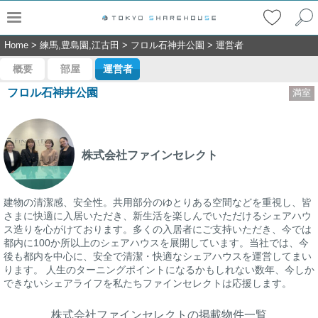
Home
>
練馬,豊島園,江古田
>
フロル石神井公園
>
運営者
概要
部屋
運営者
フロル石神井公園
満室
株式会社ファインセレクト
建物の清潔感、安全性。共用部分のゆとりある空間などを重視し、皆
さまに快適に入居いただき、新生活を楽しんでいただけるシェアハウ
ス造りを心がけております。多くの入居者にご支持いただき、今では
都内に100か所以上のシェアハウスを展開しています。当社では、今
後も都内を中心に、安全で清潔・快適なシェアハウスを運営してまい
ります。 人生のターニングポイントになるかもしれない数年、今しか
できないシェアライフを私たちファインセレクトは応援します。
株式会社ファインセレクトの掲載物件一覧