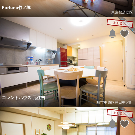
Fortuna竹ノ塚
-
東京都足立区
コレントハウス 元住吉
-
川崎市中原区井田中ノ町