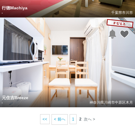
行徳Machiya
-
千葉県市川市
元住吉Breeze
-
神奈川県川崎市中原区木月
<<
< 前へ
1
2
次へ >