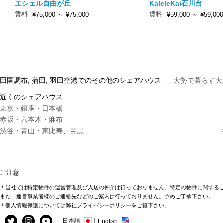
エシェル自由が丘
KaleleKai石川台
賃料
賃料
¥75,000
～
¥75,000
¥59,000
～
¥59,000
田園調布, 蒲田, 羽田空港でのその他のシェアハウス
大勢で暮らす大
近くのシェアハウス
東京・銀座・日本橋
赤坂・六本木・麻布
渋谷・青山・恵比寿、目黒
ご注意
＊当社では特定物件の運営管理及び入居の仲介は行っておりません。特定の物件に関する
また、運営事業者様のご連絡先などのご案内は行っておりません。予めご了承下さい。
＊個人情報保護については弊社プライバシーポリシーをご覧下さい。
日本語
English