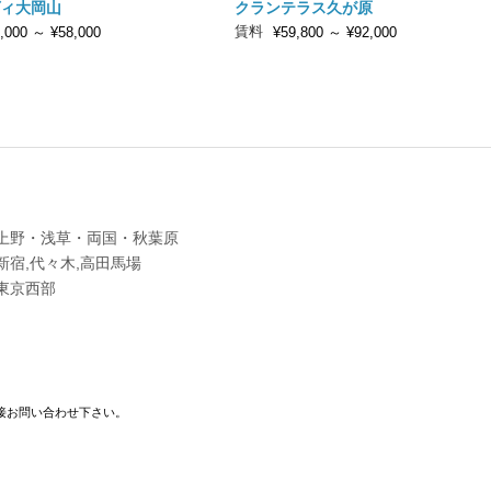
ィ大岡山
クランテラス久が原
賃料
,000
～
¥58,000
¥59,800
～
¥92,000
上野・浅草・両国・秋葉原
新宿,代々木,高田馬場
東京西部
接お問い合わせ下さい。