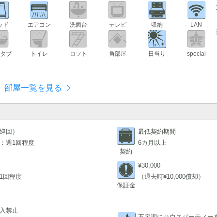
ッド
エアコン
洗面台
テレビ
収納
LAN
タブ
トイレ
ロフト
角部屋
日当り
special
部屋一覧を見る
巡回）
最低契約期間
：週1回程度
6カ月以上
契約
¥30,000
1回程度
（退去時¥10,000償却）
保証金
入禁止
不定期にハウスパーティー