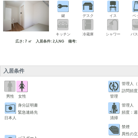
鍵
デスク
イス
ベ
キッチン
冷蔵庫
シャワー
バス
広さ: 7 ㎡
入居条件: 2人NG
備考:
入居条件
管理人（
訪問頻度
男性
女性
管理
身分証明書
管理人
緊急連絡先
頻度：週
日本人
清掃
禁煙
異性の立
パスポート