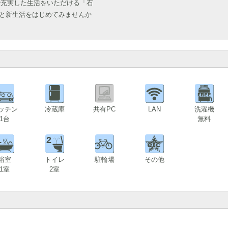
で充実した生活をいただける「石
なと新生活をはじめてみませんか
1
ッチン
冷蔵庫
共有PC
LAN
洗濯機
1台
無料
1
2
浴室
トイレ
駐輪場
その他
1室
2室