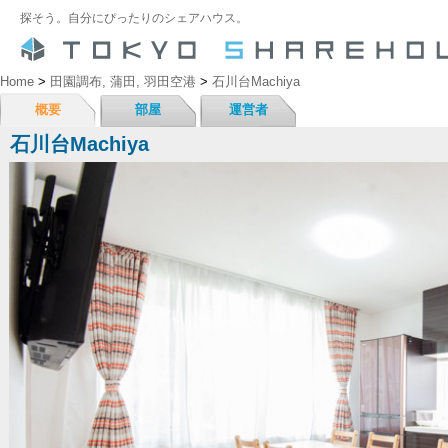
探そう。自分にぴったりのシェアハウス。
Home
>
田園調布, 蒲田, 羽田空港
>
石川台Machiya
概要
部屋
運営者
石川台Machiya