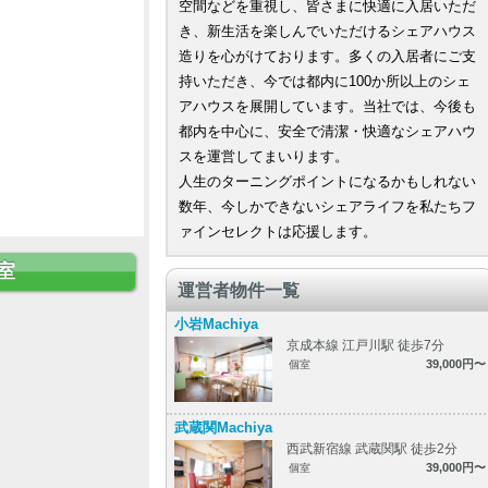
空間などを重視し、皆さまに快適に入居いただ
き、新生活を楽しんでいただけるシェアハウス
造りを心がけております。多くの入居者にご支
持いただき、今では都内に100か所以上のシェ
アハウスを展開しています。当社では、今後も
都内を中心に、安全で清潔・快適なシェアハウ
スを運営してまいります。
人生のターニングポイントになるかもしれない
数年、今しかできないシェアライフを私たちフ
ァインセレクトは応援します。
室
運営者物件一覧
小岩Machiya
京成本線 江戸川駅 徒歩7分
39,000円〜
個室
武蔵関Machiya
西武新宿線 武蔵関駅 徒歩2分
39,000円〜
個室