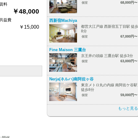
68,000円〜
個室
賃料
￥48,000
共益費
西新宿Machiya
￥15,000
都営大江戸線 西新宿五丁目駅 徒
8分
67,000円〜
個室
Fine Maison 三鷹台
京王井の頭線 三鷹台駅 徒歩3分
63,000円〜
個室
Nerja(ネルハ)南阿佐ヶ谷
東京メトロ丸の内線 南阿佐ケ谷駅
徒歩8分
59,000円〜
個室
もっと見る
を開催