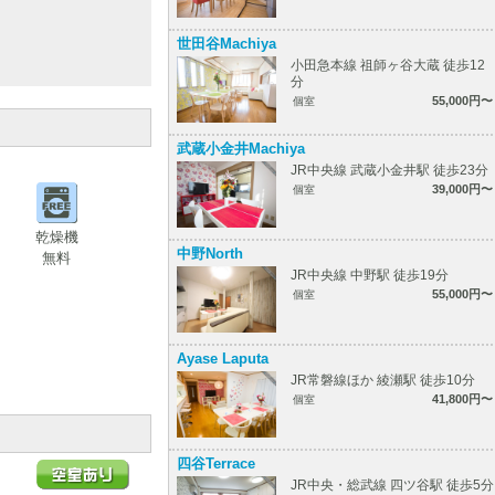
世田谷Machiya
小田急本線 祖師ヶ谷大蔵 徒歩12
分
55,000円〜
個室
武蔵小金井Machiya
JR中央線 武蔵小金井駅 徒歩23分
39,000円〜
個室
乾燥機
中野North
無料
JR中央線 中野駅 徒歩19分
55,000円〜
個室
Ayase Laputa
JR常磐線ほか 綾瀬駅 徒歩10分
41,800円〜
個室
四谷Terrace
JR中央・総武線 四ツ谷駅 徒歩5分