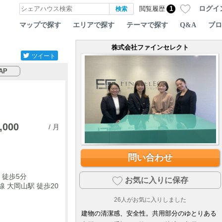
ログイ
閲覧履歴
1
マップで探す
エリアで探す
テーマで探す
Q&A
ブロ
株式会社ファインセレクト
ツイート
AP
,000
/ 月
問い合わせ
 徒歩5分
お気に入りに保存
 大岡山駅 徒歩20
26
人がお気に入りしました
建物の清潔感、安全性。共用部分のゆとりある