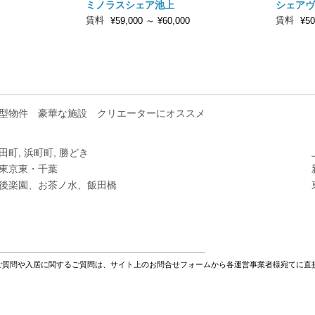
ミノラスシェア池上
シェアヴ
賃料
賃料
¥59,000
～
¥60,000
¥50
型物件
豪華な施設
クリエーターにオススメ
田町, 浜町町, 勝どき
東京東・千葉
後楽園、お茶ノ水、飯田橋
ご質問や入居に関するご質問は、サイト上のお問合せフォームから各運営事業者様宛てに直