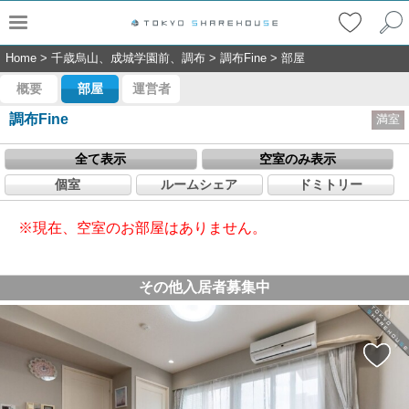
Home
>
千歳烏山、成城学園前、調布
>
調布Fine
>
部屋
概要
部屋
運営者
調布Fine
満室
全て表示
空室のみ表示
個室
ルームシェア
ドミトリー
※現在、空室のお部屋はありません。
その他入居者募集中