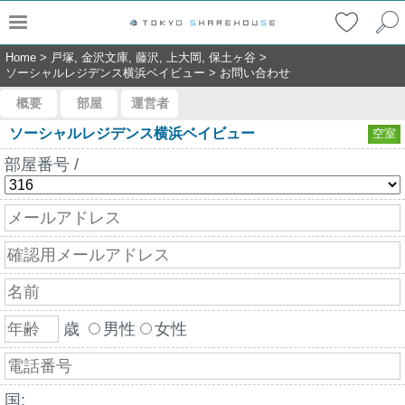
Home
>
戸塚, 金沢文庫, 藤沢, 上大岡, 保土ヶ谷
>
ソーシャルレジデンス横浜ベイビュー
>
お問い合わせ
概要
部屋
運営者
ソーシャルレジデンス横浜ベイビュー
空室
部屋番号 /
歳
男性
女性
国: